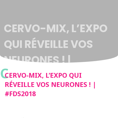
CERVO-MIX, L’EXPO
QUI RÉVEILLE VOS
NEURONES ! |
C
#FDS2018
CERVO-MIX, L’EXPO QUI
RÉVEILLE VOS NEURONES ! |
#FDS2018