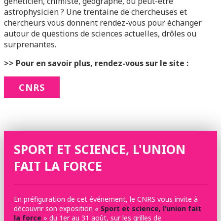
généticien, chimiste, géographe, ou peut-être
astrophysicien ? Une trentaine de chercheuses et
chercheurs vous donnent rendez-vous pour échanger
autour de questions de sciences actuelles, drôles ou
surprenantes.
>> Pour en savoir plus, rendez-vous sur le site :
CNRS
SPORT ET SCIENCE, L'UNION
FAIT LA FORCE
En préfiguration de cet événement, le CNRS vous invite à
découvrir son exposition «
Sport et science, l’union fait
la force
» du 1er au 31 août, sur les grilles de