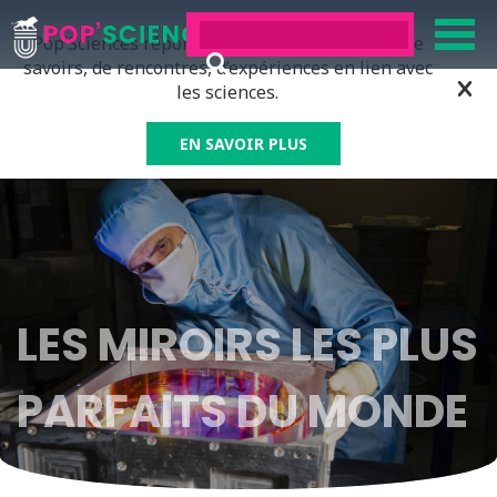
Pop’Sciences répond à tous ceux qui ont soif de
savoirs, de rencontres, d’expériences en lien avec
les sciences.
EN SAVOIR PLUS
LES MIROIRS LES PLUS
PARFAITS DU MONDE