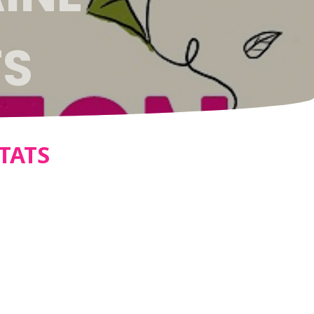
TS
TATS