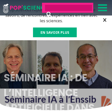
Pop’Sciences répond à tous ceux qui ont soif de
savoirs, de rencontres, d’expériences en lien avec
les sciences.
EN SAVOIR PLUS
SÉMINAIRE IA : DE
L’INTELLIGENCE
ARTIFICIELLE DANS