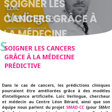
SOIGNER LES
CANCERS GRÂCE À
LA MÉDECINE
S
PRÉDICTIVE
SOIGNER LES CANCERS
GRÂCE À LA MÉDECINE
PRÉDICTIVE
Dans le cas de cancers, les prédictions cliniques
pourraient être améliorées grâce à des modèles
d’intelligence artificielle. Loïc Verlingue, chercheur
et médecin au Centre Léon Bérard, ainsi que son
équipe nous parlent du projet
SMAD-CC
(pour
SMArt