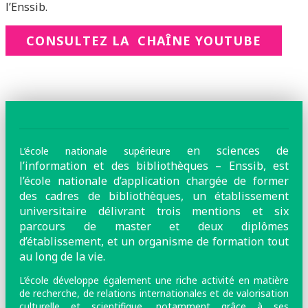
l’Enssib.
CONSULTEZ LA CHAÎNE YOUTUBE
en sciences de
L’école nationale supérieure
l’information et des bibliothèques – Enssib, est
l’école nationale d’application chargée de former
des cadres de bibliothèques, un établissement
universitaire délivrant trois mentions et six
parcours de master et deux diplômes
d’établissement, et un organisme de formation tout
au long de la vie.
L’école développe également une riche activité en matière
de recherche, de relations internationales et de valorisation
culturelle et scientifique, notamment grâce à ses