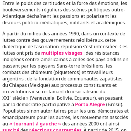
Entre le poids des certitudes et la force des émotions, les
bouleversements réguliers des scènes politiques outre-
Atlantique déchaînent les passions et polarisent les
discours politico-médiatiques, militants et académiques.
À partir du milieu des années 1990, dans un contexte de
luttes contre des gouvernements néolibéraux, cette
dialectique de fascination-répulsion s’est intensifiée. Ces
luttes ont pris de
multiples visages
: des résistances
indigènes centre-américaines à celles des pays andins en
passant par les paysans Sans-terre brésiliens, les
combats des chômeurs (piqueteros) et travailleurs
argentins ; de la fondation de communautés zapatistes
du Chiapas (Mexique) aux processus constituants et
« révolutions » se réclamant du « socialisme du
e
XXI
siècle » (Venezuela, Bolivie, Équateur), en passant
par la démocratie participative à
Porto Alegre
(Brésil).
Populistes sinon autoritaires pour les uns, démocrates et
émancipateurs pour les autres, les mouvements associés
au
« tournant à gauche »
des années 2000 ont ainsi
suscité
des
réactions
contrastées
. À partir de 2015, on