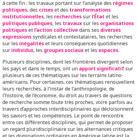
à cette fin : les travaux portant sur l’analyse des
régimes
politiques
, des
crises
et des
transformations
institutionnelles
, les
recherches
sur
l’État
et les
politiques publiques
, les
travaux
sur les
organisations
politiques
et
l’action collective
dans ses
diverses
expressions
syndicales et contestataires, les recherches
sur les
inégalités
et leurs conséquences quotidiennes
sur
individus
, les
groupes sociaux
et les
espaces
.
Plusieurs disciplines, dont les frontières divergent selon
les pays et dans le temps, ont un
apport significatif
sur
plusieurs de ces thématiques sur les terrains latino-
américains. Pour certaines, ces thématiques renouvellent
leurs recherches, à l’instar de l’anthropologie, de
l’histoire, de l’économie, du droit au travers de questions
de recherche somme toute très proches, voire parfois au
travers d’approches interdisciplinaires qui décloisonnent
les savoirs et les compétences. Le point de rencontre
entre ces différentes disciplines, qui permet de proposer
un regard pluridisciplinaire sur les alternances critiques
et les dominations ordinaires en Amérique latine est la