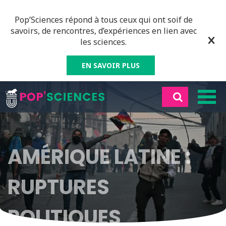
Pop’Sciences répond à tous ceux qui ont soif de
savoirs, de rencontres, d’expériences en lien avec
les sciences.
EN SAVOIR PLUS
AMÉRIQUE LATINE :
RUPTURES
POLITIQUES