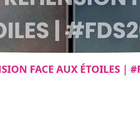
ILES | #FDS2
ION FACE AUX ÉTOILES | #