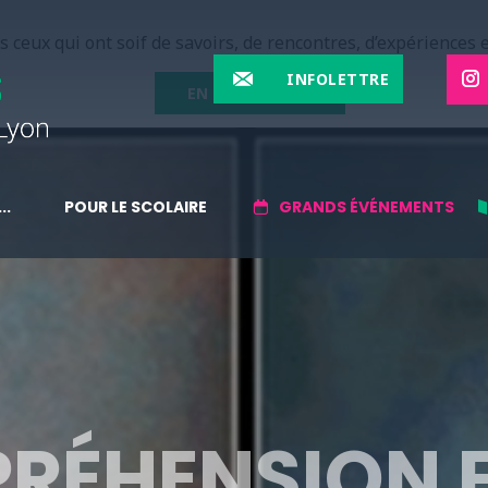
 ceux qui ont soif de savoirs, de rencontres, d’expériences e
INFOLETTRE
EN SAVOIR PLUS
..
POUR LE SCOLAIRE
GRANDS ÉVÉNEMENTS
RÉHENSION 