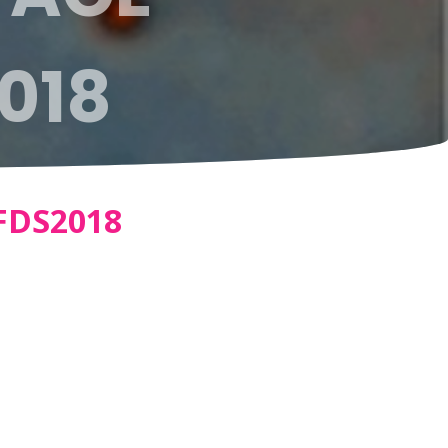
018
FDS2018