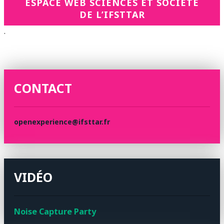
ESPACE WEB SCIENCES ET SOCIÉTÉ
DE L’IFSTTAR
.
CONTACT
openexperience@ifsttar.fr
VIDÉO
Noise Capture Party