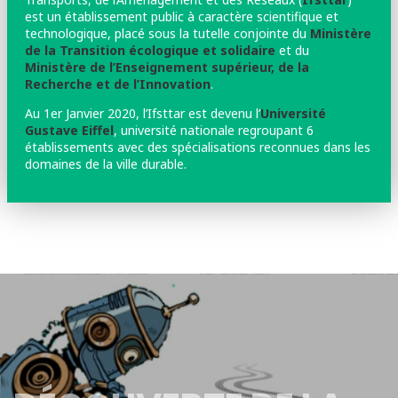
est un établissement public à caractère scientifique et
technologique, placé sous la tutelle conjointe du
Ministère
de la Transition écologique et solidaire
et du
Ministère de l’Enseignement supérieur, de la
Recherche et de l’Innovation
.
Au 1er Janvier 2020, l’Ifsttar est devenu l’
Université
Gustave Eiffel
, université nationale regroupant 6
établissements avec des spécialisations reconnues dans les
domaines de la ville durable.