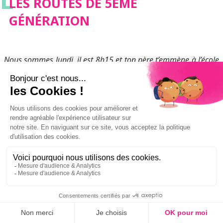
LES ROUTES DE 5ÈME
GÉNÉRATION
Nous sommes lundi, il est 8h15 et ton père t’emmène à l’école
dans sa toute nouvelle voiture électrique*. Au bout d’à peine
cinq minutes, vous vous retrouvez bloqués dans les
embouteillages. Ton père s’impatiente, et pour ne rien
arranger, le voyant de recharge de la batterie de la voiture
s’allume. Comment faire ?
Découvrir dans la collection
PETIT
e
CAMPUS
:
Les routes de 5
génération
appelées aussi
« routes du
futur »