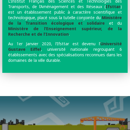
L’Institut Français des Sciences et Technologies des
Transports, de l’Aménagement et des Réseaux (
Ifsttar
)
est un établissement public à caractère scientifique et
technologique, placé sous la tutelle conjointe du
Ministère
de la Transition écologique et solidaire
et du
Ministère de l’Enseignement supérieur, de la
Recherche et de l’Innovation
.
Au 1er Janvier 2020, l’Ifsttar est devenu l’
Université
Gustave Eiffel
, université nationale regroupant 6
établissements avec des spécialisations reconnues dans les
domaines de la ville durable.