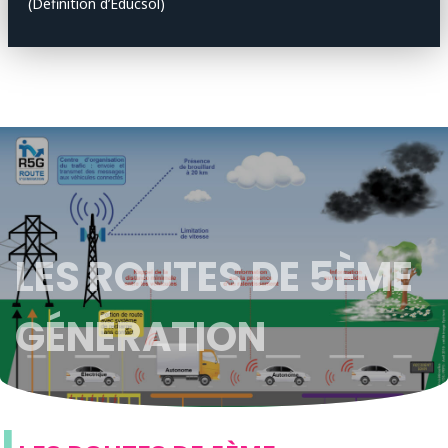
(Définition d’Educsol)
LES ROUTES DE 5ÈME
GÉNÉRATION
L