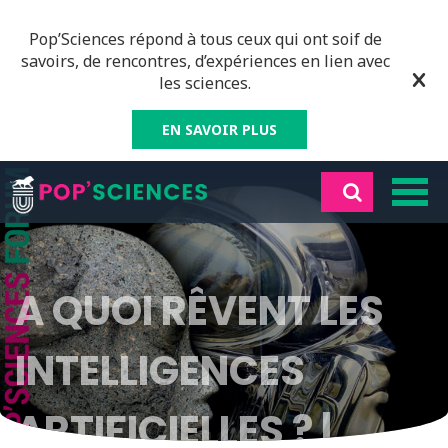
Pop’Sciences répond à tous ceux qui ont soif de
savoirs, de rencontres, d’expériences en lien avec
les sciences.
EN SAVOIR PLUS
A QUOI RÊVENT LES
INTELLIGENCES
ARTIFICIELLES ? |