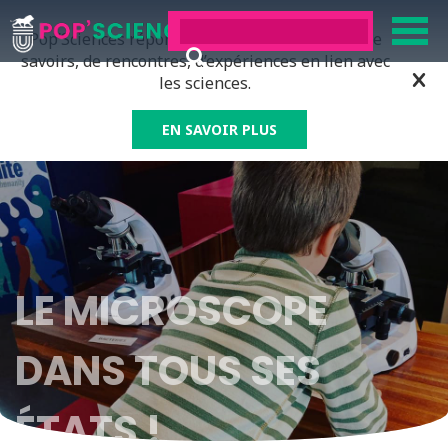
Pop’Sciences répond à tous ceux qui ont soif de
savoirs, de rencontres, d’expériences en lien avec
les sciences.
EN SAVOIR PLUS
LE MICROSCOPE
DANS TOUS SES
ÉTATS !