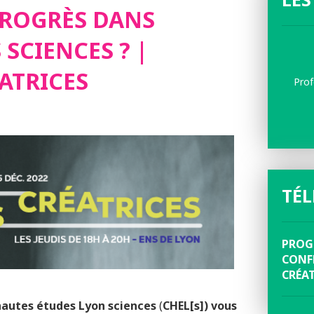
PROGRÈS DANS
ES CRÉATRIC
 SCIENCES ? |
ATRICES
Prof
TÉ
PROG
CONF
CRÉAT
 hautes études Lyon sciences
(
CHEL[s]) vous