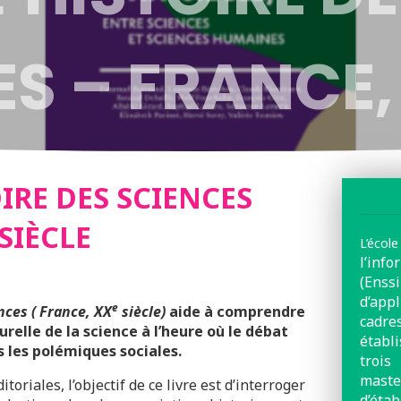
S – FRANCE,
OIRE DES SCIENCES
SIÈCLE
L’école
l’inf
(Ens
d’app
e
ences ( France, XX
siècle)
aide à comprendre
cadr
relle de la science à l’heure où le débat
établ
 les polémiques sociales.
trois
mas
toriales, l’objectif de ce livre est d’interroger
d’éta