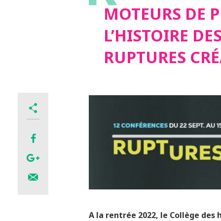
MOTEURS DE 
RUPTUR
L’HISTOIRE DES
RUPTURES CRÉ
A la rentrée 2022, le Collège des