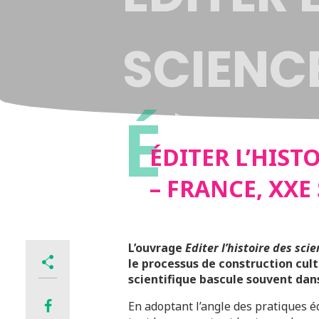
SCIENCE
É
SIÈCLE
ÉDITER L’HIST
– FRANCE, XXE 
L’ouvrage
Editer l’histoire des sci
le processus de construction cultu
scientifique bascule souvent dans
En adoptant l’angle des pratiques édi