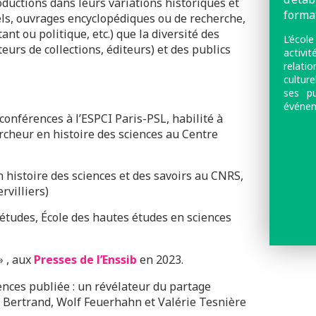
oductions dans leurs variations historiques et
format
els, ouvrages encyclopédiques ou de recherche,
nt ou politique, etc.) que la diversité des
L’éco
teurs de collections, éditeurs) et des publics
activ
relati
culture
ses p
événem
onférences à l’ESPCI Paris-PSL, habilité à
ercheur en histoire des sciences au Centre
histoire des sciences et des savoirs au CNRS,
villiers)
d’études, École des hautes études en sciences
» , aux
Presses de l’Enssib
en 2023.
ciences publiée : un révélateur du partage
l Bertrand, Wolf Feuerhahn et Valérie Tesnière