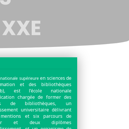
 XXE
en sciences de
 nationale supérieure
ormation et des bibliothèques
sib), est
l’école nationale
lication chargée de former des
es de bibliothèques, un
issement universitaire délivrant
 mentions et six parcours de
ter et deux diplômes
blissement, et un organisme de