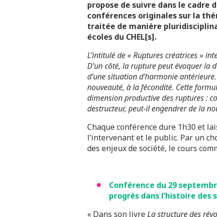
propose de suivre dans le cadre 
conférences originales sur la th
traitée de manière pluridisciplin
écoles du CHEL[s].
L’intitulé de « Ruptures créatrices » i
D’un côté, la rupture peut évoquer la d
d’une situation d’harmonie antérieure. De
nouveauté, à la fécondité. Cette form
dimension productive des ruptures : c
destructeur, peut-il engendrer de la n
Chaque conférence dure 1h30 et lai
l’intervenant et le public. Par un c
des enjeux de société, le cours com
Conférence du 29 septembre
progrès dans l’histoire des 
«
Dans son livre
La structure des révo