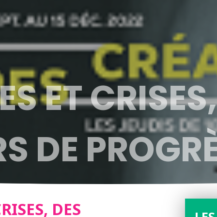
S ET CRISES,
S DE PROGR
IRE DES SCIEN
RISES, DES
LES