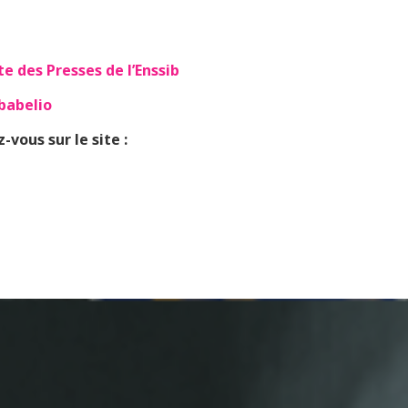
ite des Presses de l’Enssib
babelio
vous sur le site :