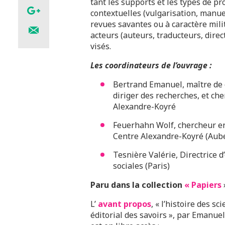
tant les supports et les types de pr
contextuelles (vulgarisation, manu
revues savantes ou à caractère milita
acteurs (auteurs, traducteurs, direc
visés.
Les coordinateurs de l’ouvrage :
Bertrand Emanuel, maître de c
diriger des recherches, et ch
Alexandre-Koyré
Feuerhahn Wolf, chercheur en 
Centre Alexandre-Koyré (Auber
Tesnière Valérie, Directrice 
sociales (Paris)
Paru dans la collection
« Papiers
L’
avant propos
, « l’histoire des s
éditorial des savoirs », par Emanue