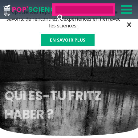
Pop’Sciences répond à tous ceux qui ont soif de
savoirs, de rencontres, d’expériences en lien avec
les sciences.
EN SAVOIR PLUS
QUI ES-TU FRITZ
HABER ?