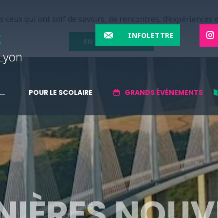
 ceux qui ont soif de savoirs, de rencontres, d’expériences e
INFOLETTRE
EN SAVOIR PLUS
..
POUR LE SCOLAIRE
GRANDS ÉVÉNEMENTS
NIÈRES NOUV