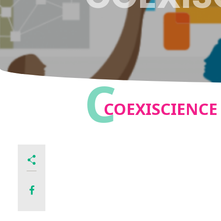
C
COEXISCIENCE