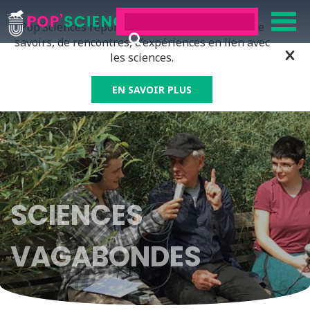
Pop’Sciences répond à tous ceux qui ont soif de
savoirs, de rencontres, d’expériences en lien avec
les sciences.
EN SAVOIR PLUS
SCIENCES
VAGABONDES