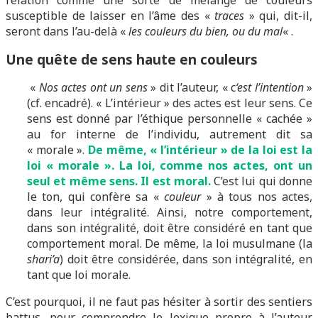
relation comme une sorte de mélange de couleurs
susceptible de laisser en l’âme des «
traces
» qui, dit-il,
seront dans l’au-delà «
les couleurs du bien, ou du mal
« .
Une quête de sens haute en couleurs
«
Nos actes ont un sens
» dit l’auteur, « c
‘est l’intention
»
(cf. encadré). « L’intérieur » des actes est leur sens. Ce
sens est donné par l’éthique personnelle « cachée »
au for interne de l’individu, autrement dit sa
« morale ».
De même, « l’intérieur » de la loi est la
loi « morale ». La loi, comme nos actes, ont un
seul et même sens. Il est moral.
C’est lui qui donne
le ton, qui confère sa «
couleur
» à tous nos actes,
dans leur intégralité. Ainsi, notre comportement,
dans son intégralité, doit être considéré en tant que
comportement moral. De même, la loi musulmane (la
shari’a
) doit être considérée, dans son intégralité, en
tant que loi morale.
C’est pourquoi, il ne faut pas hésiter à sortir des sentiers
battus, pour comprendre le lexique propre à l’auteur.