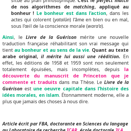
situe au plan philosophique.
C’est le
perfect match
de nos algorithmes de
matching
, appliqué au
bonheur !
Le bonheur est dans l’action
, dans les
actes qui colorent (
yatalûn
) l’âme en bien ou en mal,
sous l’œil de la conscience morale (
wara’a
).
Ainsi
, le
Livre de la Guérison
mérite une nouvelle
traduction française réhabilitant son vrai message qui
tient
au bonheur et au sens de la vie
.
Quant au texte
arabe original,
il mérite lui aussi une réédition.
En
effet, les éditions de 1958 et 1959 sont non seulement
totalement épuisées, mais incomplètes, depuis
la
découverte du manuscrit de Princeton que je
commente et traduits
dans ma Thèse. Le
Livre de la
Guérison
est
une oeuvre capitale dans l’histoire des
idées morales, en islam
. Étonnamment moderne, elle a
plus que jamais des choses à nous dire.
Article écrit par FBA, doctorante en Sciences du langage
au Laboratoire de recherche
ICAR
, école doctorale
3LA
,