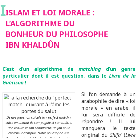
I
BONHEUR DU
ISLAM ET LOI MORALE :
L’ALGORITHME DU
PHILOSOPHE IBN
BONHEUR DU PHILOSOPHE
IBN KHALDÛN
KHALDÛN
C’est d’un algorithme de
matching
d’un genre
particulier dont il est question, dans le
Livre de la
Guérison
!
Si l’on demande à un
arabophile de dire « loi
morale » en arabe, il
lui sera difficile de
De nos jours, on calcule le « perfect match »
répondre ! Il lui
entre un animal de compagnie et son maître,
manquera le texte
une voiture et son conducteur, un job et un
chercheur d’emploi. Notre philosophe vise
original du
Shifa
’ (
Livre