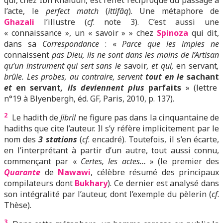
qui, chez Ibn Khaldûn, est l’effet réciproque du passage à
l’acte, le
perfect match
(
ittifâq
). Une métaphore de
Ghazali
l’illustre (
cf
. note 3). C’est aussi une
« connaissance », un « savoir » » chez
Spinoza
qui dit,
dans sa
Correspondance
: «
Parce que les impies ne
connaissent
pas Dieu, ils ne sont dans les mains de l’Artisan
qu’un instrument qui sert sans le
savoir
, et qui,
en servant
,
brûle. Les probes, au contraire, servent
tout en le
sachant
et
en servant
, ils deviennent plus
parfaits
» (lettre
n°19 à Blyenbergh, éd. GF, Paris, 2010, p. 137).
2
Le hadith de
Jibril
ne figure pas dans la cinquantaine de
hadiths que cite l’auteur. Il s’y réfère implicitement par le
nom des
3 stations
(
cf
. encadré). Toutefois,
il s’e
n écarte,
en l’interprétant à partir d’un autre, tout aussi connu,
commençant par «
Certes, les actes…
» (le premier des
Quarante
de
Nawawi
, célèbre résumé des principaux
compilateurs dont
Bukhary
). Ce dernier est analysé dans
son intégralité par l’auteur, dont l’exemple du pèlerin (
cf
.
Thèse).
3