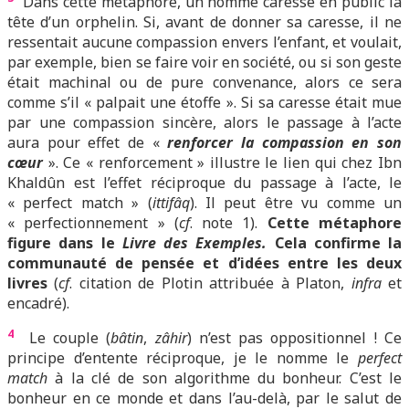
Dans cette métaphore, un homme caresse en public la
tête d’un orphelin. Si, avant de donner sa caresse, il ne
ressentait aucune compassion envers l’enfant, et voulait,
par exemple, bien se faire voir en société, ou si son geste
était machinal ou de pure convenance, alors ce sera
comme s’il « palpait une étoffe ». Si sa caresse était mue
par une compassion sincère, alors le passage à l’acte
aura pour effet de «
renforcer la compassion en son
cœur
». Ce « renforcement » illustre le lien qui chez Ibn
Khaldûn est l’effet réciproque du passage à l’acte, le
« perfect match » (
ittifâq
). Il peut être vu comme un
« perfectionnement » (
cf
. note 1).
Cette métaphore
figure dans le
Livre des Exemples.
Cela confirme la
communauté de pensée et d’idées entre les deux
livres
(
cf
. citation de Plotin attribuée à Platon,
infra
et
encadré).
4
Le couple (
bâtin
,
zâhir
) n’est pas oppositionnel ! Ce
principe d’entente réciproque, je le nomme le
perfect
match
à la clé de son algorithme du bonheur. C’est le
bonheur en ce monde et dans l’au-delà, par le salut de