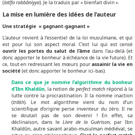
(
latîfa
rabbâniyya
). Je la traduis par « bienfait divin ».
La mise en lumière des idées de l’auteur
Une stratégie « gagnant-gagnant »
L’auteur revient à l’essentiel de la loi musulmane, et qui
est pour lui son aspect moral. C’est lui qui est censé
ouvrir les portes du salut de l’âme
dans l’au-delà (et
donc apporter le bonheur à échéance de la vie future). Et
ce, tout en redressant les mœurs pour
assainir la vie en
société
(et donc apporter le bonheur ici-bas).
Dans ce que je nomme l’algorithme du bonheur
d’Ibn Khaldûn
, la notion de
perfect match
répond à la
lutte contre la procrastination. Il la nomme inaction
(
trâkh
). Le mot algorithme vient du nom d’un
scientifique d’origine perse inventeur du zéro. Il ne
se doutait pas de son devenir ! En effet, sa
déclinaison, dans le
Livre de la Guérison
, par Ibn
Khaldûn, autre savant arabo-musulman médiéval, se