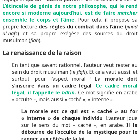
L’étincelle de génie de notre philosophe, qui le rend
encore si moderne aujourd’hui, est de faire
matcher
ensemble le corps et l’âme.
Pour cela, il propose sa
propre lecture
des règles du combat dans l’âme
(
jihad
al-nafs
) et sa propre exégèse des sources du droit
musulman (
fiqh
).
La renaissance de la raison
En tant que savant rationnel, l’auteur veut rester au
sein du droit musulman (le
fiqh
). Et cela vaut aussi, et
surtout, pour l’aspect moral !
La morale doit
s’inscrire dans un cadre légal
.
Ce cadre moral
légal, il l’appelle le
bâtin.
Ce mot signifie en arabe
« occulte », mais aussi « caché », « interne ».
La morale est ce qui est « caché » au for
« interne » de chaque individu
. L’auteur joue
sur le sens du mot « caché », en arabe.
Il le
détourne de l’occulte de la mystique pour le
ranger aux côtés de la loi
.