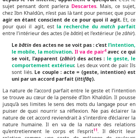
sujet pensant dont parlera
Descartes
. Mais, ce sujet,
chez Ibn Khaldûn, n’est pas là tant pour penser, que pour
agir en étant conscient de ce pour quoi il agit.
Et, ce
pour quoi il agit, est
la recherche du
match
parfait
entre l’intérieur des actes (le
bâtin
) et l’extérieur (le
zâhir
).
Le
bâtin
des actes ne se voit pas : c’est
l’intention,
4
le mobile, la motivation
.
Il va de pair
avec ce qui
se voit, l’apparent (
zâhir
) des actes :
le geste, le
comportement extérieur
.
Les deux vont de pair. Ils
sont liés.
Le couple : acte = (geste, intention) est
uni par un accord parfait (
ittifâq
).
La nature de l’accord parfait entre le geste et l’intention
se trouve au cœur de la pensée d’Ibn Khaldûn. Il pousse
jusqu’à ses limites le sens des mots du langage pour en
puiser de quoi nourrir sa réflexion. Ne pas éclairer la
nature de cet accord reviendrait à s’interdire d’éclairer la
nature humaine. Il en va de la nature des relations
11
qu’entretiennent le corps et l’esprit
. Il décrit leur