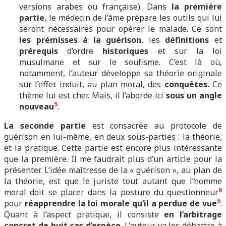
versions arabes ou française). Dans
la première
partie
, le médecin de l’âme prépare les outils qui lui
seront nécessaires pour opérer le malade. Ce sont
les prémisses à la guérison
, les
définitions
et
prérequis
d’ordre
historiques
et sur la loi
musulmane et sur le soufisme. C’est là où,
notamment, l’auteur développe sa théorie originale
sur l’effet induit, au plan moral, des
conquêtes.
Ce
thème lui est cher. Mais, il l’aborde ici
sous un angle
5
nouveau
.
La seconde partie
est consacrée au protocole de
guérison en lui-même, en deux sous-parties : la théorie,
et la pratique. Cette partie est encore plus intéressante
que la première. Il me faudrait plus d’un article pour la
présenter. L’idée maîtresse de la « guérison », au plan de
la théorie, est que le juriste tout autant que l’homme
6
moral doit se placer dans la posture du questionneur
5
pour
réapprendre la loi morale qu’il a perdue de vue
.
Quant à l’aspect pratique, il consiste
en l’arbitrage
concret de huit cas d’espèce
. L’auteur va les débattre à