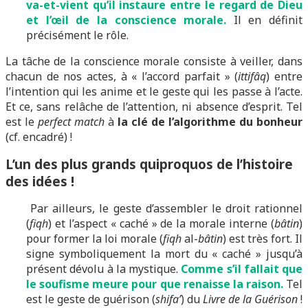
va-et-vient qu’il instaure entre le regard de Dieu
et l’œil de la conscience morale.
Il en définit
précisément le rôle.
La tâche de la conscience morale consiste à veiller, dans
chacun de nos actes, à « l’accord parfait » (
ittifâq
) entre
l’intention qui les anime et le geste qui les passe à l’acte.
Et ce, sans relâche de l’attention, ni absence d’esprit. Tel
est le
perfect match
à
la clé de l’algorithme du bonheur
(cf. encadré) !
L’un des plus grands quiproquos de l’histoire
des idées !
Par ailleurs, le geste d’assembler le droit rationnel
(
fiqh
) et l’aspect « caché » de la morale interne (
bâtin
)
pour former la loi morale (
fiqh
al-
bâtin
) est très fort. Il
signe symboliquement la mort du « caché » jusqu’à
présent dévolu à la mystique.
Comme s’il fallait que
le soufisme meure pour que renaisse la raison.
Tel
est le geste de guérison (
shifa’
) du
Livre de la Guérison
!