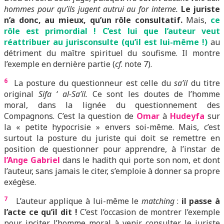
hommes pour qu’ils jugent autrui au for interne.
Le juriste
n’a donc, au mieux, qu’un rôle consultatif.
Mais,
ce
rôle est primordial ! C’est lui que l’auteur veut
réattribuer au jurisconsulte (qu’il est lui-même !)
au
détriment du maître spirituel du soufisme. Il montre
l’exemple en dernière partie (
cf
. note 7).
6
La posture du questionneur est celle du
sa’il
du titre
original
Sifa ‘ al-Sa’il.
Ce sont les doutes de l’homme
moral, dans la lignée du questionnement des
Compagnons. C’est la question de
Omar
à
Hudeyfa
sur
la « petite hypocrisie » envers soi-même. Mais, c’est
surtout la posture du juriste qui doit se remettre en
position de questionner pour apprendre, à l’instar de
l’Ange Gabriel
dans le hadith qui porte son nom, et dont
l’auteur, sans jamais le citer, s’emploie à donner sa propre
exégèse.
7
L’auteur applique à lui-même le
matching
:
il passe à
l’acte ce qu’il dit !
C’est l’occasion de montrer l’exemple
pour inciter l’homme moral à venir consulter le juriste