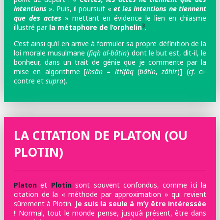
intentions
». Puis, il poursuit «
et les intentions ne tiennent
que des actes
» mettant en évidence le lien en chiasme
3
illustré par
la métaphore de l’orphelin
.
C’est ainsi qu’il en arrive à formuler sa propre définition de la
loi morale musulmane (
fiqh al-bâtin
) dont le but est, dit-il, le
bonheur, dans un trait de génie que je commente par la
mise en algorithme [
ihsân
=
ittifâq
(
bâtin
,
zâhir
)] (
cf
. ci-
contre et
supra
).
LA CITATION DE PLATON (OU
PLOTIN)
Platon
et
Plotin
sont souvent confondus, comme ici la
citation de la « méthode par approximation » qui revient
sûrement à Plotin.
Je suis la seule à m’y être intéressée
!
Normal, tout le monde pense, jusqu’à présent, être dans