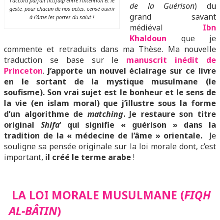
l’accord parfait (ittifaq) entre l’intention et le
de la Guérison
) du
geste, pour chacun de nos actes, censé ouvrir
grand savant
à l’âme les portes du salut !
médiéval
I
bn
Khaldoun
que je
commente et retraduits dans ma Thèse. Ma nouvelle
traduction se base sur le
manuscrit inédit de
Princeton
.
J’apporte un nouvel éclairage sur ce livre
en le sortant de la mystique musulmane (le
soufisme). Son vrai sujet est le bonheur et le sens de
la vie (en islam moral) que j’illustre sous la forme
d’un algorithme de
matching
. Je restaure son titre
original
Shifa
‘ qui signifie « guérison » dans la
tradition de la « médecine de l’âme » orientale.
Je
souligne sa pensée originale sur la loi morale dont, c’est
important,
il créé le terme arabe
!
LA LOI MORALE MUSULMANE (
FIQH
AL-BÂTIN
)