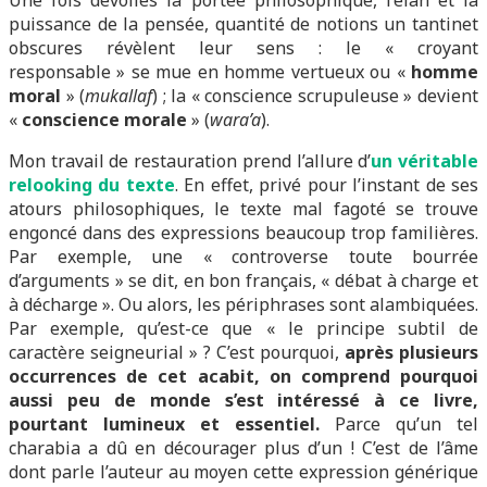
Une fois dévoilés la portée philosophique, l’élan et la
puissance de la pensée, quantité de notions un tantinet
obscures révèlent leur sens : le « croyant
responsable » se mue en homme vertueux ou «
homme
moral
» (
mukallaf
) ; la « conscience scrupuleuse » devient
«
conscience morale
» (
wara’a
).
Mon travail de restauration prend l’allure d’
un véritable
relooking du texte
. En effet, privé pour l’instant de ses
atours philosophiques, le texte mal fagoté se trouve
engoncé dans des expressions beaucoup trop familières.
Par exemple, une « controverse toute bourrée
d’arguments » se dit, en bon français, « débat à charge et
à décharge ». Ou alors, les périphrases sont alambiquées.
Par exemple, qu’est-ce que « le principe subtil de
caractère seigneurial » ? C’est pourquoi,
après plusieurs
occurrences de cet acabit, on comprend pourquoi
aussi peu de monde s’est intéressé à ce livre,
pourtant lumineux et essentiel.
Parce qu’un tel
charabia a dû en décourager plus d’un ! C’est de l’âme
dont parle l’auteur au moyen cette expression générique