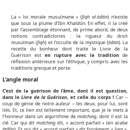
La « loi morale musulmane » (
fiqh al-bâtin
) n’existe
que sous la plume d’Ibn Khaldûn. En effet, il la créé
par l’assemblage étonnant, de prime abord, de deux
notions contradictoires : la rigueur du droit
musulman (
fiqh
) et l’occulte de la mystique (
bâtin
). La
recette du bonheur dont traite le Livre de la
Guérison est
en rupture avec la tradition
de
réflexion antérieure sur l’éthique, y compris avec les
traditions grecque et perse.
L’angle moral
C’est de la guérison de l’âme, dont il est question,
dans le
Livre de la Guérison
, et celle du corps !
Car –
coup de génie de notre auteur – les deux, pour lui, sont
liés. Et, ce lien est tellement important, que je le mets à
l’honneur dans un algorithme de
matching
, dont il est la
clé. Car qui dit
matching
dit, « accord parfait » (en arabe
ittifâq
). Et qui dit « accord parfait » dit forcément « lien ».