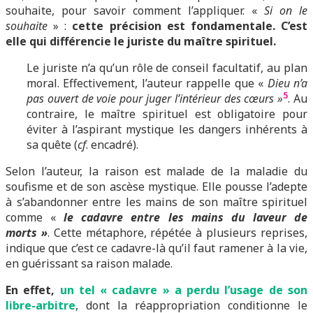
souhaite, pour savoir comment l’appliquer. «
Si on le
souhaite
» :
cette précision est fondamentale. C’est
elle qui différencie le juriste du maître spirituel.
Le juriste n’a qu’un rôle de conseil facultatif, au plan
moral. Effectivement, l’auteur rappelle que «
Dieu n’a
5
pas ouvert de voie pour juger l’intérieur des cœurs »
. Au
contraire, le maître spirituel est obligatoire pour
éviter à l’aspirant mystique les dangers inhérents à
sa quête (
cf
. encadré).
Selon l’auteur, la raison est malade de la maladie du
soufisme et de son ascèse mystique. Elle pousse l’adepte
à s’abandonner entre les mains de son maître spirituel
comme «
le cadavre entre les mains du laveur de
morts »
. Cette métaphore, répétée à plusieurs reprises,
indique que c’est ce cadavre-là qu’il faut ramener à la vie,
en guérissant sa raison malade.
En effet,
un tel « cadavre » a perdu l’usage de son
libre-arbitre
, dont la réappropriation conditionne le