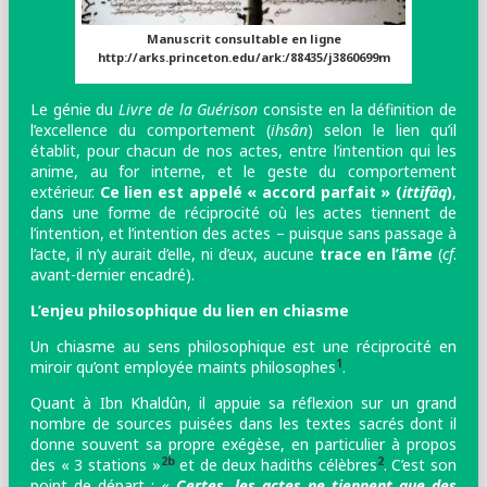
Manuscrit consultable en ligne
http://arks.princeton.edu/ark:/88435/j3860699m
Le génie du
Livre de la Guérison
consiste en la définition de
l’excellence du comportement (
ihsân
) selon le lien qu’il
établit, pour chacun de nos actes, entre l’intention qui les
anime, au for interne, et le geste du comportement
extérieur.
Ce lien est appelé « accord parfait » (
ittifâq
)
,
dans une forme de réciprocité où les actes tiennent de
l’intention, et l’intention des actes – puisque sans passage à
l’acte, il n’y aurait d’elle, ni d’eux, aucune
trace en l’âme
(
cf
.
avant-dernier encadré).
L’enjeu philosophique du lien en chiasme
Un chiasme au sens philosophique est une réciprocité en
1
miroir qu’ont employée maints philosophes
.
Quant à Ibn Khaldûn, il appuie sa réflexion sur un grand
nombre de sources puisées dans les textes sacrés
dont il
donne souvent sa propre exégèse, en particulier à propos
2b
2
des « 3 stations »
et de deux hadiths célèbres
. C’est son
point de départ : «
Certes, les actes ne tiennent que des