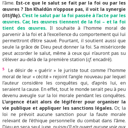
l’âme.
Est-ce que le salut se fait par la foi ou par les
œuvres ? Ibn Khaldûn n’oppose pas, il voit la synergie
(
ittifâq
).
C’est le salut par la foi passée à l’acte par les
œuvres. Car, les œuvres tiennent de la foi – et la foi
tient des œuvres.
Il souhaite à l’homme moral de
parvenir à la foi et à l’excellence du comportement qui lui
permettront d’être sauvé. Pourtant, il soutient aussi que
seule la grâce de Dieu peut donner la foi. Sa miséricorde
peut accorder le salut, même à ceux qui n’auront pas su
s’élever au-delà de la première station (
cf
. encadré).
5
Le désir de « guérir » le juriste tout comme l’homme
moral de leur « cécité » rejoint l’angle nouveau par lequel
l’auteur considère les conquêtes qui, d’après lui, en
seraient la cause. En effet, tout le monde serait peu à peu
devenu aveugle sur la loi morale pendant les conquêtes.
L’urgence était alors de légiférer pour organiser la
vie publique et appliquer les sanctions légales.
Or, la
loi ne prévoit aucune sanction pour la faute morale
relevant de l’éthique personnelle du combat dans l’âme.
Dieu en sera seul juge, puisqu’
Il n’a ouvert aucune voie aux