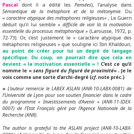
Pascal
dont il a édité les
Pensées
), l’analyse dans
Sémantique de la métaphore et de la métonymie
. Du
«
caractère atypique des métaphores religieuses
« , Le Guern
déduit qu’il lui semble «
difficile de voir là la motivation
essentielle du processus métaphorique
» (Larousse, 1972, p.
72-73). Or, c’est justement le « caractère atypique des
métaphores religieuses » que souligne ici Ibn Khaldoun
,
au point de créer pour lui un degré de langage
spécifique. Du coup, on pourrait dire que cela en
devient « la motivation essentielle » !
C’est ce qu’il
nomme le «
sens figuré du figuré de proximité
« . Je le
vois comme une sorte d’archi-degré (
cf
. note préc.)
«
L’auteur remercie le LABEX ASLAN (ANR-10-LABX-0081) de
l’Université de Lyon pour son soutien financier dans le cadre
du programme « Investissements d’Avenir » (ANR-11-IDEX-
0007) de l’Etat Français géré par l’Agence Nationale de la
Recherche (ANR).
The author is grateful to the ASLAN project (ANR-10-LABX-