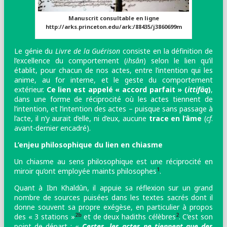
Manuscrit consultable en ligne
http://arks.princeton.edu/ark:/88435/j3860699m
Le génie du
Livre de la Guérison
consiste en la définition de
l’excellence du comportement (
ihsân
) selon le lien qu’il
établit, pour chacun de nos actes, entre l’intention qui les
anime, au for interne, et le geste du comportement
extérieur.
Ce lien est appelé « accord parfait » (
ittifâq
)
,
dans une forme de réciprocité où les actes tiennent de
l’intention, et l’intention des actes – puisque sans passage à
l’acte, il n’y aurait d’elle, ni d’eux, aucune
trace en l’âme
(
cf
.
avant-dernier encadré).
L’enjeu philosophique du lien en chiasme
Un chiasme au sens philosophique est une réciprocité en
1
miroir qu’ont employée maints philosophes
.
Quant à Ibn Khaldûn, il appuie sa réflexion sur un grand
nombre de sources puisées dans les textes sacrés
dont il
donne souvent sa propre exégèse, en particulier à propos
2b
2
des « 3 stations »
et de deux hadiths célèbres
. C’est son
point de départ : «
Certes, les actes ne tiennent que des