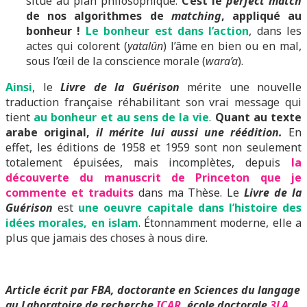
situe au plan philosophique.
C’est le
perfect match
de nos algorithmes de
matching
, appliqué au
bonheur !
Le bonheur est dans l’action
, dans les
actes qui colorent (
yatalûn
) l’âme en bien ou en mal,
sous l’œil de la conscience morale (
wara’a
).
Ainsi
, le
Livre de la Guérison
mérite une nouvelle
traduction française réhabilitant son vrai message qui
tient
au bonheur et au sens de la vie
.
Quant au texte
arabe original,
il mérite lui aussi une réédition.
En
effet, les éditions de 1958 et 1959 sont non seulement
totalement épuisées, mais incomplètes, depuis
la
découverte du manuscrit de Princeton que je
commente et traduits
dans ma Thèse. Le
Livre de la
Guérison
est
une oeuvre capitale dans l’histoire des
idées morales, en islam
. Étonnamment moderne, elle a
plus que jamais des choses à nous dire.
Article écrit par FBA, doctorante en Sciences du langage
au Laboratoire de recherche
ICAR
, école doctorale
3LA
,