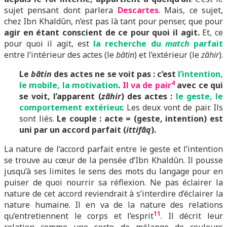
sujet pensant dont parlera
Descartes
. Mais, ce sujet,
chez Ibn Khaldûn, n’est pas là tant pour penser, que pour
agir en étant conscient de ce pour quoi il agit.
Et, ce
pour quoi il agit, est
la recherche du
match
parfait
entre l’intérieur des actes (le
bâtin
) et l’extérieur (le
zâhir
).
Le
bâtin
des actes ne se voit pas : c’est
l’intention,
4
le mobile, la motivation
.
Il va de pair
avec ce qui
se voit, l’apparent (
zâhir
) des actes :
le geste, le
comportement extérieur
.
Les deux vont de pair. Ils
sont liés.
Le couple : acte = (geste, intention) est
uni par un accord parfait (
ittifâq
).
La nature de l’accord parfait entre le geste et l’intention
se trouve au cœur de la pensée d’Ibn Khaldûn. Il pousse
jusqu’à ses limites le sens des mots du langage pour en
puiser de quoi nourrir sa réflexion. Ne pas éclairer la
nature de cet accord reviendrait à s’interdire d’éclairer la
nature humaine. Il en va de la nature des relations
11
qu’entretiennent le corps et l’esprit
. Il décrit leur