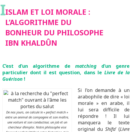
I
BONHEUR DU
ISLAM ET LOI MORALE :
L’ALGORITHME DU
PHILOSOPHE IBN
BONHEUR DU PHILOSOPHE
IBN KHALDÛN
KHALDÛN
C’est d’un algorithme de
matching
d’un genre
particulier dont il est question, dans le
Livre de la
Guérison
!
Si l’on demande à un
arabophile de dire « loi
morale » en arabe, il
lui sera difficile de
De nos jours, on calcule le « perfect match »
répondre ! Il lui
entre un animal de compagnie et son maître,
manquera le texte
une voiture et son conducteur, un job et un
chercheur d’emploi. Notre philosophe vise
original du
Shifa
’ (
Livre