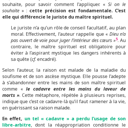
souhaite, pour savoir comment l’appliquer. «
Si on le
souhaite
» :
cette précision est fondamentale. C’est
elle qui différencie le juriste du maître spirituel.
Le juriste n’a qu’un rôle de conseil facultatif, au plan
moral. Effectivement, l’auteur rappelle que «
Dieu n’a
5
pas ouvert de voie pour juger l’intérieur des cœurs »
. Au
contraire, le maître spirituel est obligatoire pour
éviter à l’aspirant mystique les dangers inhérents à
sa quête (
cf
. encadré).
Selon l’auteur, la raison est malade de la maladie du
soufisme et de son ascèse mystique. Elle pousse l’adepte
à s’abandonner entre les mains de son maître spirituel
comme «
le cadavre entre les mains du laveur de
morts »
. Cette métaphore, répétée à plusieurs reprises,
indique que c’est ce cadavre-là qu’il faut ramener à la vie,
en guérissant sa raison malade.
En effet,
un tel « cadavre » a perdu l’usage de son
libre-arbitre
, dont la réappropriation conditionne le