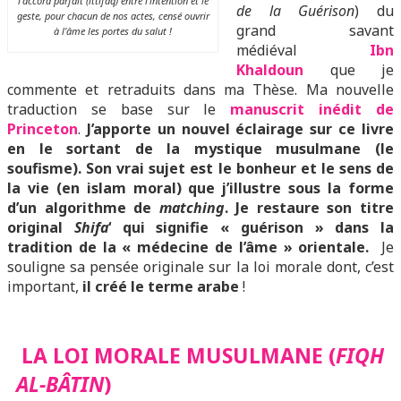
l’accord parfait (ittifaq) entre l’intention et le
de la Guérison
) du
geste, pour chacun de nos actes, censé ouvrir
grand savant
à l’âme les portes du salut !
médiéval
I
bn
Khaldoun
que je
commente et retraduits dans ma Thèse. Ma nouvelle
traduction se base sur le
manuscrit inédit de
Princeton
.
J’apporte un nouvel éclairage sur ce livre
en le sortant de la mystique musulmane (le
soufisme). Son vrai sujet est le bonheur et le sens de
la vie (en islam moral) que j’illustre sous la forme
d’un algorithme de
matching
. Je restaure son titre
original
Shifa
‘ qui signifie « guérison » dans la
tradition de la « médecine de l’âme » orientale.
Je
souligne sa pensée originale sur la loi morale dont, c’est
important,
il créé le terme arabe
!
LA LOI MORALE MUSULMANE (
FIQH
AL-BÂTIN
)