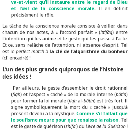
va-et-vient qu’il instaure entre le regard de Dieu
et l’œil de la conscience morale.
Il en définit
précisément le rôle.
La tâche de la conscience morale consiste à veiller, dans
chacun de nos actes, à « l’accord parfait » (
ittifâq
) entre
l’intention qui les anime et le geste qui les passe à l’acte.
Et ce, sans relâche de l’attention, ni absence d’esprit. Tel
est le
perfect match
à
la clé de l’algorithme du bonheur
(cf. encadré) !
L’un des plus grands quiproquos de l’histoire
des idées !
Par ailleurs, le geste d’assembler le droit rationnel
(
fiqh
) et l’aspect « caché » de la morale interne (
bâtin
)
pour former la loi morale (
fiqh
al-
bâtin
) est très fort. Il
signe symboliquement la mort du « caché » jusqu’à
présent dévolu à la mystique.
Comme s’il fallait que
le soufisme meure pour que renaisse la raison.
Tel
est le geste de guérison (
shifa’
) du
Livre de la Guérison
!