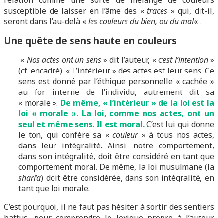
relation comme une sorte de mélange de couleurs
susceptible de laisser en l’âme des «
traces
» qui, dit-il,
seront dans l’au-delà «
les couleurs du bien, ou du mal
« .
Une quête de sens haute en couleurs
«
Nos actes ont un sens
» dit l’auteur, « c
‘est l’intention
»
(cf. encadré). « L’intérieur » des actes est leur sens. Ce
sens est donné par l’éthique personnelle « cachée »
au for interne de l’individu, autrement dit sa
« morale ».
De même, « l’intérieur » de la loi est la
loi « morale ». La loi, comme nos actes, ont un
seul et même sens. Il est moral.
C’est lui qui donne
le ton, qui confère sa «
couleur
» à tous nos actes,
dans leur intégralité. Ainsi, notre comportement,
dans son intégralité, doit être considéré en tant que
comportement moral. De même, la loi musulmane (la
shari’a
) doit être considérée, dans son intégralité, en
tant que loi morale.
C’est pourquoi, il ne faut pas hésiter à sortir des sentiers
battus, pour comprendre le lexique propre à l’auteur.