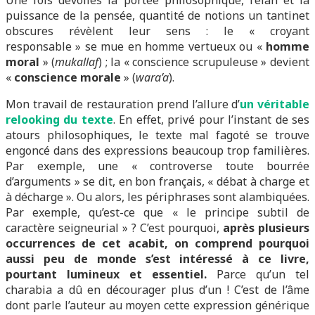
Une fois dévoilés la portée philosophique, l’élan et la
puissance de la pensée, quantité de notions un tantinet
obscures révèlent leur sens : le « croyant
responsable » se mue en homme vertueux ou «
homme
moral
» (
mukallaf
) ; la « conscience scrupuleuse » devient
«
conscience morale
» (
wara’a
).
Mon travail de restauration prend l’allure d’
un véritable
relooking du texte
. En effet, privé pour l’instant de ses
atours philosophiques, le texte mal fagoté se trouve
engoncé dans des expressions beaucoup trop familières.
Par exemple, une « controverse toute bourrée
d’arguments » se dit, en bon français, « débat à charge et
à décharge ». Ou alors, les périphrases sont alambiquées.
Par exemple, qu’est-ce que « le principe subtil de
caractère seigneurial » ? C’est pourquoi,
après plusieurs
occurrences de cet acabit, on comprend pourquoi
aussi peu de monde s’est intéressé à ce livre,
pourtant lumineux et essentiel.
Parce qu’un tel
charabia a dû en décourager plus d’un ! C’est de l’âme
dont parle l’auteur au moyen cette expression générique