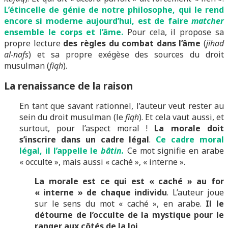
L’étincelle de génie de notre philosophe, qui le rend
encore si moderne aujourd’hui, est de faire
matcher
ensemble le corps et l’âme.
Pour cela, il propose sa
propre lecture
des règles du combat dans l’âme
(
jihad
al-nafs
) et sa propre exégèse des sources du droit
musulman (
fiqh
).
La renaissance de la raison
En tant que savant rationnel, l’auteur veut rester au
sein du droit musulman (le
fiqh
). Et cela vaut aussi, et
surtout, pour l’aspect moral !
La morale doit
s’inscrire dans un cadre légal
.
Ce cadre moral
légal, il l’appelle le
bâtin.
Ce mot signifie en arabe
« occulte », mais aussi « caché », « interne ».
La morale est ce qui est « caché » au for
« interne » de chaque individu
. L’auteur joue
sur le sens du mot « caché », en arabe.
Il le
détourne de l’occulte de la mystique pour le
ranger aux côtés de la loi
.