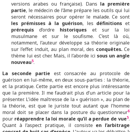
versions arabes ou française). Dans
la première
partie
, le médecin de l’âme prépare les outils qui lui
seront nécessaires pour opérer le malade. Ce sont
les prémisses à la guérison
, les
définitions
et
prérequis
d’ordre
historiques
et sur la loi
musulmane et sur le soufisme. C’est là où,
notamment, l’auteur développe sa théorie originale
sur l’effet induit, au plan moral, des
conquêtes.
Ce
thème lui est cher. Mais, il l’aborde ici
sous un angle
5
nouveau
.
La seconde partie
est consacrée au protocole de
guérison en lui-même, en deux sous-parties : la théorie,
et la pratique. Cette partie est encore plus intéressante
que la première. Il me faudrait plus d’un article pour la
présenter. L’idée maîtresse de la « guérison », au plan de
la théorie, est que le juriste tout autant que l’homme
6
moral doit se placer dans la posture du questionneur
5
pour
réapprendre la loi morale qu’il a perdue de vue
.
Quant à l’aspect pratique, il consiste
en l’arbitrage
concret de huit cas d’espèce
. L’auteur va les débattre à