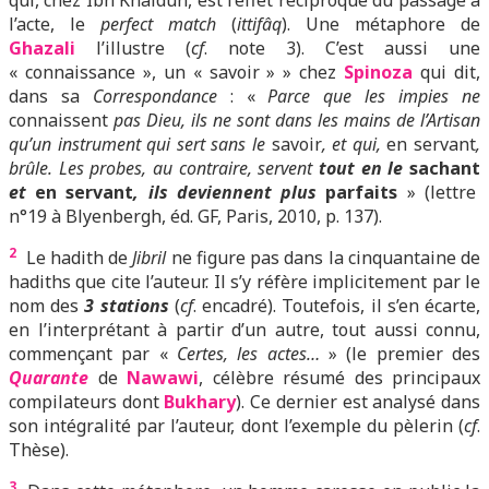
qui, chez Ibn Khaldûn, est l’effet réciproque du passage à
l’acte, le
perfect match
(
ittifâq
). Une métaphore de
Ghazali
l’illustre (
cf
. note 3). C’est aussi une
« connaissance », un « savoir » » chez
Spinoza
qui dit,
dans sa
Correspondance
: «
Parce que les impies ne
connaissent
pas Dieu, ils ne sont dans les mains de l’Artisan
qu’un instrument qui sert sans le
savoir
, et qui,
en servant
,
brûle. Les probes, au contraire, servent
tout en le
sachant
et
en servant
, ils deviennent plus
parfaits
» (lettre
n°19 à Blyenbergh, éd. GF, Paris, 2010, p. 137).
2
Le hadith de
Jibril
ne figure pas dans la cinquantaine de
hadiths que cite l’auteur. Il s’y réfère implicitement par le
nom des
3 stations
(
cf
. encadré). Toutefois,
il s’e
n écarte,
en l’interprétant à partir d’un autre, tout aussi connu,
commençant par «
Certes, les actes…
» (le premier des
Quarante
de
Nawawi
, célèbre résumé des principaux
compilateurs dont
Bukhary
). Ce dernier est analysé dans
son intégralité par l’auteur, dont l’exemple du pèlerin (
cf
.
Thèse).
3