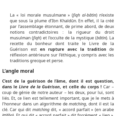
La « loi morale musulmane » (
fiqh al-bâtin
) n’existe
que sous la plume d’Ibn Khaldûn. En effet, il la créé
par l’assemblage étonnant, de prime abord, de deux
notions contradictoires : la rigueur du droit
musulman (
fiqh
) et l’occulte de la mystique (
bâtin
). La
recette du bonheur dont traite le Livre de la
Guérison est
en rupture avec la tradition
de
réflexion antérieure sur l’éthique, y compris avec les
traditions grecque et perse.
L’angle moral
C’est de la guérison de l’âme, dont il est question,
dans le
Livre de la Guérison
, et celle du corps !
Car –
coup de génie de notre auteur – les deux, pour lui, sont
liés. Et, ce lien est tellement important, que je le mets à
l’honneur dans un algorithme de
matching
, dont il est la
clé. Car qui dit
matching
dit, « accord parfait » (en arabe
ittifâq
). Et qui dit « accord parfait » dit forcément « lien ».