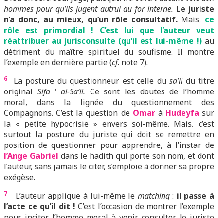
hommes pour qu’ils jugent autrui au for interne.
Le juriste
n’a donc, au mieux, qu’un rôle consultatif.
Mais,
ce
rôle est primordial ! C’est lui que l’auteur veut
réattribuer au jurisconsulte (qu’il est lui-même !)
au
détriment du maître spirituel du soufisme. Il montre
l’exemple en dernière partie (
cf
. note 7).
6
La posture du questionneur est celle du
sa’il
du titre
original
Sifa ‘ al-Sa’il.
Ce sont les doutes de l’homme
moral, dans la lignée du questionnement des
Compagnons. C’est la question de
Omar
à
Hudeyfa
sur
la « petite hypocrisie » envers soi-même. Mais, c’est
surtout la posture du juriste qui doit se remettre en
position de questionner pour apprendre, à l’instar de
l’Ange Gabriel
dans le hadith qui porte son nom, et dont
l’auteur, sans jamais le citer, s’emploie à donner sa propre
exégèse.
7
L’auteur applique à lui-même le
matching
:
il passe à
l’acte ce qu’il dit !
C’est l’occasion de montrer l’exemple
pour inciter l’homme moral à venir consulter le juriste