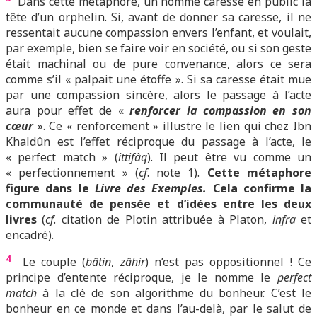
Dans cette métaphore, un homme caresse en public la
tête d’un orphelin. Si, avant de donner sa caresse, il ne
ressentait aucune compassion envers l’enfant, et voulait,
par exemple, bien se faire voir en société, ou si son geste
était machinal ou de pure convenance, alors ce sera
comme s’il « palpait une étoffe ». Si sa caresse était mue
par une compassion sincère, alors le passage à l’acte
aura pour effet de «
renforcer la compassion en son
cœur
». Ce « renforcement » illustre le lien qui chez Ibn
Khaldûn est l’effet réciproque du passage à l’acte, le
« perfect match » (
ittifâq
). Il peut être vu comme un
« perfectionnement » (
cf
. note 1).
Cette métaphore
figure dans le
Livre des Exemples.
Cela confirme la
communauté de pensée et d’idées entre les deux
livres
(
cf
. citation de Plotin attribuée à Platon,
infra
et
encadré).
4
Le couple (
bâtin
,
zâhir
) n’est pas oppositionnel ! Ce
principe d’entente réciproque, je le nomme le
perfect
match
à la clé de son algorithme du bonheur. C’est le
bonheur en ce monde et dans l’au-delà, par le salut de