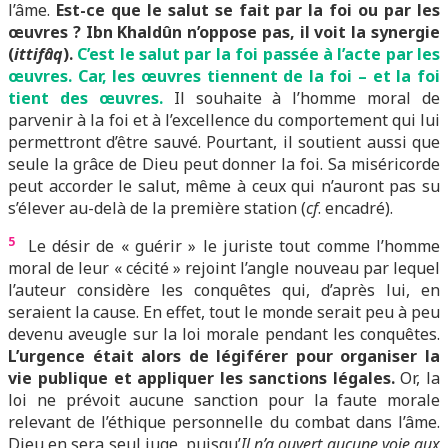
l’âme.
Est-ce que le salut se fait par la foi ou par les
œuvres ? Ibn Khaldûn n’oppose pas, il voit la synergie
(
ittifâq
).
C’est le salut par la foi passée à l’acte par les
œuvres. Car, les œuvres tiennent de la foi – et la foi
tient des œuvres.
Il souhaite à l’homme moral de
parvenir à la foi et à l’excellence du comportement qui lui
permettront d’être sauvé. Pourtant, il soutient aussi que
seule la grâce de Dieu peut donner la foi. Sa miséricorde
peut accorder le salut, même à ceux qui n’auront pas su
s’élever au-delà de la première station (
cf
. encadré).
5
Le désir de « guérir » le juriste tout comme l’homme
moral de leur « cécité » rejoint l’angle nouveau par lequel
l’auteur considère les conquêtes qui, d’après lui, en
seraient la cause. En effet, tout le monde serait peu à peu
devenu aveugle sur la loi morale pendant les conquêtes.
L’urgence était alors de légiférer pour organiser la
vie publique et appliquer les sanctions légales.
Or, la
loi ne prévoit aucune sanction pour la faute morale
relevant de l’éthique personnelle du combat dans l’âme.
Dieu en sera seul juge, puisqu’
Il n’a ouvert aucune voie aux