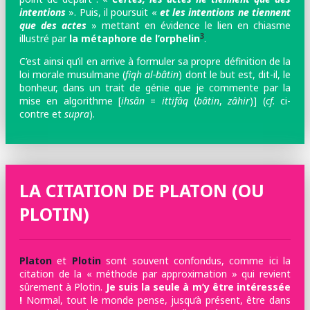
intentions
». Puis, il poursuit «
et les intentions ne tiennent
que des actes
» mettant en évidence le lien en chiasme
3
illustré par
la métaphore de l’orphelin
.
C’est ainsi qu’il en arrive à formuler sa propre définition de la
loi morale musulmane (
fiqh al-bâtin
) dont le but est, dit-il, le
bonheur, dans un trait de génie que je commente par la
mise en algorithme [
ihsân
=
ittifâq
(
bâtin
,
zâhir
)] (
cf
. ci-
contre et
supra
).
LA CITATION DE PLATON (OU
PLOTIN)
Platon
et
Plotin
sont souvent confondus, comme ici la
citation de la « méthode par approximation » qui revient
sûrement à Plotin.
Je suis la seule à m’y être intéressée
!
Normal, tout le monde pense, jusqu’à présent, être dans