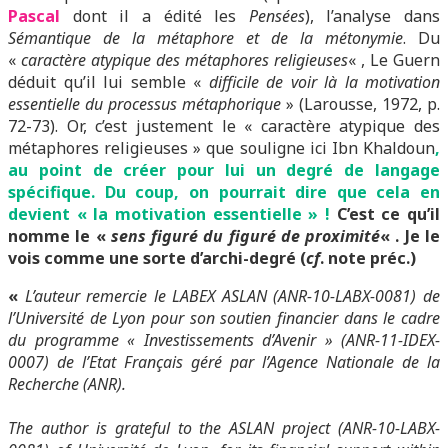
Pascal
dont il a édité les
Pensées
), l’analyse dans
Sémantique de la métaphore et de la métonymie
. Du
«
caractère atypique des métaphores religieuses
« , Le Guern
déduit qu’il lui semble «
difficile de voir là la motivation
essentielle du processus métaphorique
» (Larousse, 1972, p.
72-73). Or, c’est justement le « caractère atypique des
métaphores religieuses » que souligne ici Ibn Khaldoun
,
au point de créer pour lui un degré de langage
spécifique. Du coup, on pourrait dire que cela en
devient « la motivation essentielle » !
C’est ce qu’il
nomme le «
sens figuré du figuré de proximité
« . Je le
vois comme une sorte d’archi-degré (
cf
. note préc.)
«
L’auteur remercie le LABEX ASLAN (ANR-10-LABX-0081) de
l’Université de Lyon pour son soutien financier dans le cadre
du programme « Investissements d’Avenir » (ANR-11-IDEX-
0007) de l’Etat Français géré par l’Agence Nationale de la
Recherche (ANR).
The author is grateful to the ASLAN project (ANR-10-LABX-