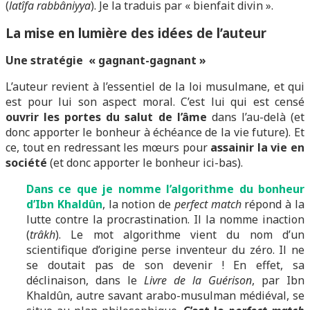
(
latîfa
rabbâniyya
). Je la traduis par « bienfait divin ».
La mise en lumière des idées de l’auteur
Une stratégie « gagnant-gagnant »
L’auteur revient à l’essentiel de la loi musulmane, et qui
est pour lui son aspect moral. C’est lui qui est censé
ouvrir les portes du salut de l’âme
dans l’au-delà (et
donc apporter le bonheur à échéance de la vie future). Et
ce, tout en redressant les mœurs pour
assainir la vie en
société
(et donc apporter le bonheur ici-bas).
Dans ce que je nomme l’algorithme du bonheur
d’Ibn Khaldûn
, la notion de
perfect match
répond à la
lutte contre la procrastination. Il la nomme inaction
(
trâkh
). Le mot algorithme vient du nom d’un
scientifique d’origine perse inventeur du zéro. Il ne
se doutait pas de son devenir ! En effet, sa
déclinaison, dans le
Livre de la Guérison
, par Ibn
Khaldûn, autre savant arabo-musulman médiéval, se