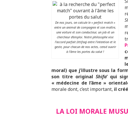
S
m
r
S
De nos jours, on calcule le « perfect match »
m
entre un animal de compagnie et son maître,
r
une voiture et son conducteur, un job et un
chercheur d’emploi. Notre philosophe vise
t
l’accord parfait (ittifaq) entre l’intention et le
P
geste, pour chacun de nos actes, censé ouvrir
c
à l’âme les portes du salut !
m
l
moral) que j’illustre sous la fo
son titre original
Shifa
‘ qui si
« médecine de l’âme » orienta
morale dont, c’est important,
il cré
LA LOI MORALE MUSU