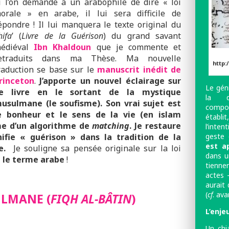
i l’on demande à un arabophile de dire « loi
orale » en arabe, il lui sera difficile de
épondre ! Il lui manquera le texte original du
hifa
’ (
Livre de la Guérison
) du grand savant
édiéval
I
bn Khaldoun
que je commente et
etraduits dans ma Thèse. Ma nouvelle
http:
raduction se base sur le
manuscrit inédit de
rinceton
.
J’apporte un nouvel éclairage sur
Le gén
e livre en le sortant de la mystique
la dé
usulmane (le soufisme). Son vrai sujet est
compo
e bonheur et le sens de la vie (en islam
établi
rme d’un algorithme de
matching
. Je restaure
l’inten
geste 
gnifie « guérison » dans la tradition de la
est a
le.
Je souligne sa pensée originale sur la loi
dans u
é le terme arabe
!
tienne
actes –
aurait 
(
cf
. ava
LMANE (
FIQH AL-BÂTIN
)
L’enje
Un chi