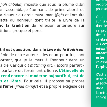
(
fiqh al-bâtin
) n’existe que sous la plume d’Ibn
récipr
philos
par l’assemblage étonnant, de prime abord, de
 la rigueur du droit musulman (
fiqh
) et l’occulte
Quant 
cette du bonheur dont traite le Livre de la
sur u
c la tradition
de réflexion antérieure sur
dans l
sa pro
aditions grecque et perse.
des « 
célèbr
«
Cer
intent
t il est question, dans le
Livre de la Guérison
,
inte
énie de notre auteur – les deux, pour lui, sont
actes
»
mportant, que je le mets à l’honneur dans un
chias
 la clé. Car qui dit
matching
dit, « accord parfait »
l’orphe
d parfait » dit forcément « lien ».
L’étincelle de
C’est a
e rend encore si moderne aujourd’hui, est de
défini
 et l’âme.
Pour cela, il propose sa propre
al-bâti
s l’âme
(
jihad al-nafs
) et sa propre exégèse des
dans u
la mis
zâhir
)] 