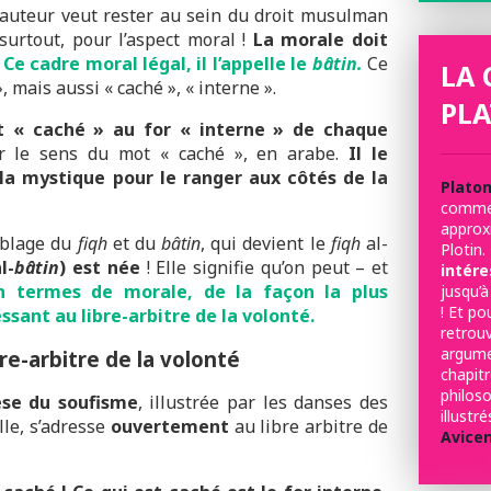
l’auteur veut rester au sein du droit musulman
t surtout, pour l’aspect moral !
La morale doit
.
Ce cadre moral légal, il l’appelle le
bâtin.
Ce
LA 
, mais aussi « caché », « interne ».
PLA
t « caché » au for « interne » de chaque
ur le sens du mot « caché », en arabe.
Il le
 la mystique pour le ranger aux côtés de la
Plato
comme 
appro
emblage du
fiqh
et du
bâtin
, qui devient le
fiqh
al-
Plotin.
l-
bâtin
) est née
! Elle signifie qu’on peut – et
intére
en termes de morale, de la façon la plus
jusqu’à
! Et po
essant au libre-arbitre de la volonté.
retrou
argum
bre-arbitre de la volonté
chapit
philo
èse du soufisme
, illustrée par les danses des
illust
lle, s’adresse
ouvertement
au libre arbitre de
Avice