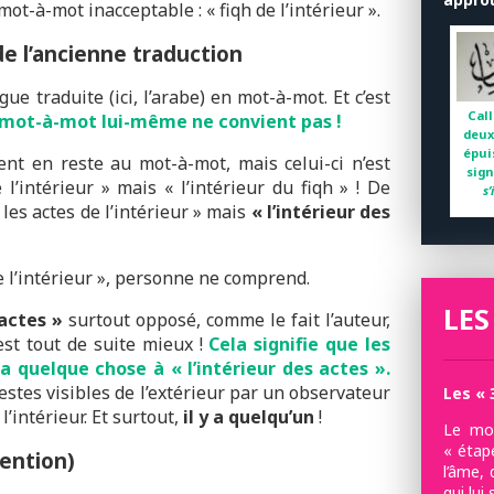
n mot-à-mot inacceptable : « fiqh de l’intérieur ».
e l’ancienne traduction
gue traduite (ici, l’arabe) en mot-à-mot. Et c’est
Call
 mot-à-mot lui-même ne convient pas !
deux
épui
nt en reste au mot-à-mot, mais celui-ci n’est
sign
 l’intérieur » mais « l’intérieur du fiqh » ! De
s
 les actes de l’intérieur » mais
« l’intérieur des
de l’intérieur », personne ne comprend.
LES
 actes »
surtout opposé, comme le fait l’auteur,
’est tout de suite mieux !
Cela signifie que les
 a quelque chose à « l’intérieur des actes ».
estes visibles de l’extérieur par un observateur
Les « 
l’intérieur. Et surtout,
il y a quelqu’un
!
Le mot
« étap
tention)
l’âme, 
qui lui 