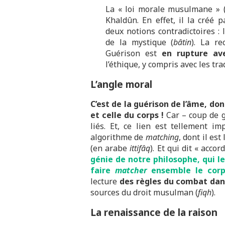
La « loi morale musulmane » 
Khaldûn. En effet, il la créé 
deux notions contradictoires :
de la mystique (
bâtin
). La re
Guérison est
en rupture ave
l’éthique, y compris avec les tr
L’angle moral
C’est de la guérison de l’âme, don
et celle du corps !
Car – coup de g
liés. Et, ce lien est tellement i
algorithme de
matching
, dont il est
(en arabe
ittifâq
). Et qui dit « accor
génie de notre philosophe, qui l
faire
matcher
ensemble le corps
lecture
des règles du combat dan
sources du droit musulman (
fiqh
).
La renaissance de la raison