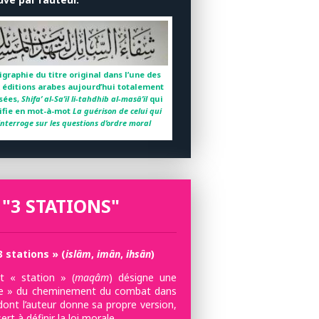
igraphie du titre original dans l’une des
 éditions arabes aujourd’hui totalement
sées,
Shifa’ al-Sa’il li-tahdhib al-masâ’il
qui
ifie en mot-à-mot
La guérison de celui qui
’interroge sur les questions d’ordre moral
 "3 STATIONS"
3 stations » (
islâm
,
imân
,
ihsân
)
 « station » (
maqâm
) désigne une
e » du cheminement du combat dans
dont l’auteur donne sa propre version,
sert à définir la loi morale.