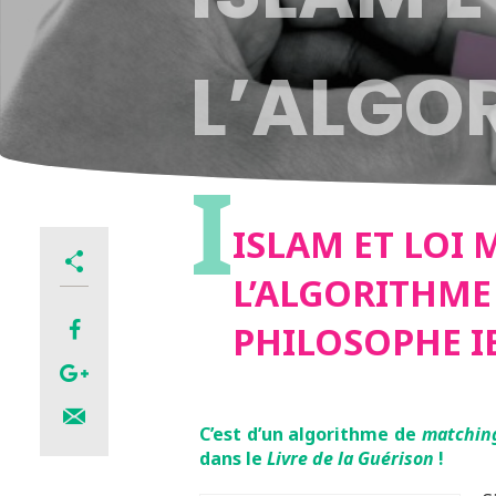
L’ALGO
I
DU PHI
ISLAM ET LOI 
L’ALGORITHM
KHALD
PHILOSOPHE 
C’est d’un algorithme de
matchin
dans le
Livre de la Guérison
!