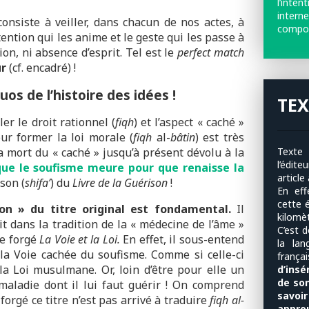
l’inte
intern
onsiste à veiller, dans chacun de nos actes, à
compor
ntention qui les anime et le geste qui les passe à
tion, ni absence d’esprit. Tel est le
perfect match
ur
(cf. encadré) !
os de l’histoire des idées !
TEX
er le droit rationnel (
fiqh
) et l’aspect « caché »
our former la loi morale (
fiqh
al-
bâtin
) est très
Texte «
a mort du « caché » jusqu’à présent dévolu à la
l’édit
 que le soufisme meure pour que renaisse la
article
son (
shifa’
) du
Livre de la Guérison
!
En ef
cette é
on » du titre original est fondamental.
Il
kilomè
rit dans la tradition de la « médecine de l’âme »
C’est 
re forgé
La Voie et la Loi.
En effet, il sous-entend
la lan
la Voie cachée du soufisme. Comme si celle-ci
franç
la Loi musulmane. Or, loin d’être pour elle un
d’insé
de son
 maladie dont il lui faut guérir ! On comprend
savoi
orgé ce titre n’est pas arrivé à traduire
fiqh al-
approu