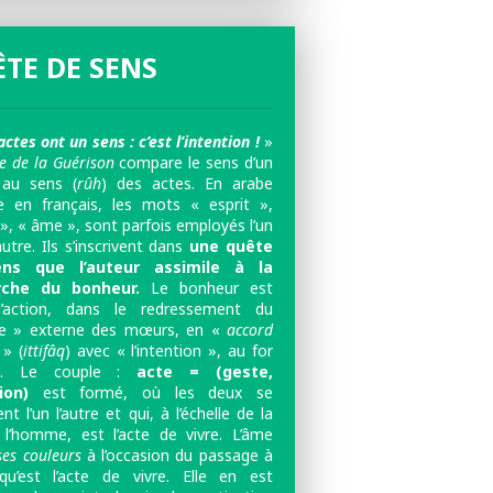
TE DE SENS
actes ont un sens : c’est l’intention !
»
re de la Guérison
compare le sens d’un
 au sens (
rûh
) des actes. En arabe
en français, les mots « esprit »,
», « âme », sont parfois employés l’un
autre. Ils s’inscrivent dans
une quête
ns que l’auteur assimile à la
rche du bonheur.
Le bonheur est
l’action, dans le redressement du
e » externe des mœurs, en «
accord
» (
ittifâq
) avec « l’intention », au for
ne. Le couple :
acte = (geste,
tion)
est formé, où les deux se
ent l’un l’autre et qui, à l’échelle de la
 l’homme, est l’acte de vivre. L’âme
ses couleurs
à l’occasion du passage à
 qu’est l’acte de vivre. Elle en est