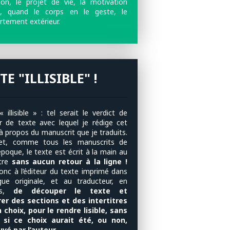
ntion, le projet de vie, la motivation
e, quand le corps en le geste, le
tement extérieur.
TE "ILLISIBLE" !
 illisible » : tel serait le verdict de
eur de texte avec lequel je rédige cet
 à propos du manuscrit que je traduits.
fet, comme tous les manuscrits de
poque, le texte est écrit à la main au
tre
sans aucun retour à la ligne !
donc à l’éditeur du texte imprimé dans
gue originale, et au traducteur, en
ais,
de découper le texte et
rer des sections et des intertitres
 choix, pour le rendre lisible, sans
r si ce choix aurait été, ou non,
vé par l’auteur.