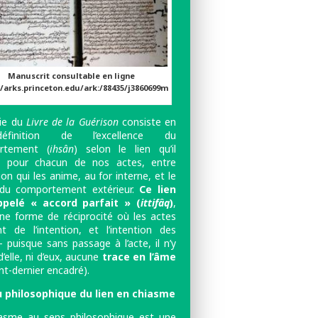
Manuscrit consultable en ligne
//arks.princeton.edu/ark:/88435/j3860699m
ie du
Livre de la Guérison
consiste en
finition de l’excellence du
rtement (
ihsân
) selon le lien qu’il
t, pour chacun de nos actes, entre
tion qui les anime, au for interne, et le
du comportement extérieur.
Ce lien
ppelé « accord parfait » (
ittifâq
)
,
ne forme de réciprocité où les actes
nt de l’intention, et l’intention des
 puisque sans passage à l’acte, il n’y
d’elle, ni d’eux, aucune
trace en l’âme
nt-dernier encadré).
u philosophique du lien en chiasme
asme au sens philosophique est une