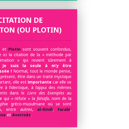
CITATION DE
TON (OU PLOTIN)
n
et
Plotin
sont souvent confondus,
ici la citation de la « méthode par
ximation » qui revient sûrement à
Je suis la seule à m’y être
ssée !
Normal, tout le monde pense,
 présent, être dans un traité mystique
urtant, elle est
importante
car elle se
ve à l’identique, à l’appui des mêmes
ents dans le
Livre des Exemples
au
re qui « réfute » la
falsafa
, nom de la
sophie gréco-musulmane où se sont
rés, entre autres,
al-Kindi
,
Farabi
,
nne
et
Averroès
.