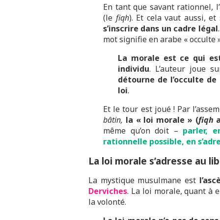
En tant que savant rationnel, 
(le
fiqh
). Et cela vaut aussi, e
s’inscrire dans un cadre légal
mot signifie en arabe « occulte »
La morale est ce qui es
individu
. L’auteur joue s
détourne de l’occulte de
loi
.
Et le tour est joué ! Par l’ass
bâtin,
la « loi morale » (
fiqh
a
même qu’on doit –
parler, 
rationnelle possible, en s’adr
La loi morale s’adresse au li
La mystique musulmane est
l’asc
Derviches
. La loi morale, quant à e
la volonté.