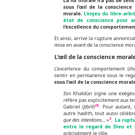
La loi morale n’a pas de sens
sous l’œil de la conscience 
morale.
L’enjeu du libre-arb
état de conscience pour ar
l’excellence du comportemen
Et ainsi, arrive la rupture annonciat
mise en avant de la conscience mora
L’œil de la conscience moral
L’excellence du comportement (
ih
sentir en permanence sous le regar
sous l’œil de la conscience moral
Ibn Khaldûn signe une exégèse 
réfère pas explicitement aux tex
2b
Gabriel (
Jibril
)
. Pour autant, 
autre hadith, tout aussi célè
2
que des intentions…
»
.
La ruptu
entre le regard de Dieu et 
précisément le rôle.