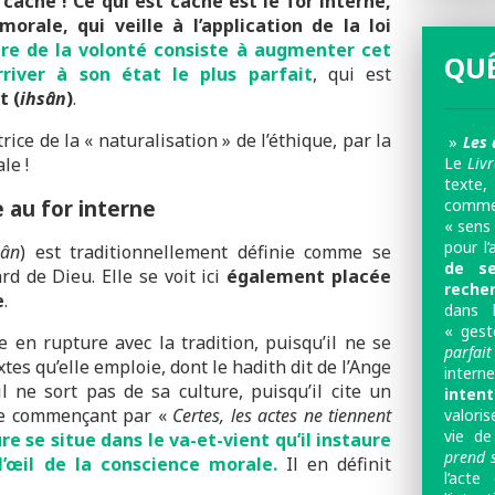
 caché !
Ce qui est caché est le for interne,
morale, qui veille à l’application de la loi
itre de la volonté consiste à augmenter cet
QUÊ
river à son état le plus parfait
, qui est
t (
ihsân
)
.
rice de la « naturalisation » de l’éthique, par la
»
Les 
Le
Liv
le !
texte,
comme 
e au for interne
« sens 
pour l’
sân
) est traditionnellement définie comme se
de se
d de Dieu. Elle se voit ici
également placée
reche
e
.
dans 
« gest
en rupture avec la tradition, puisqu’il ne se
parfait
tes qu’elle emploie, dont le hadith dit de l’Ange
inter
il ne sort pas de sa culture, puisqu’il cite un
inten
bre commençant par «
Certes, les actes ne tiennent
valoris
vie de
re se situe dans le va-et-vient qu’il instaure
prend 
l’œil de la conscience morale.
Il en définit
l’acte