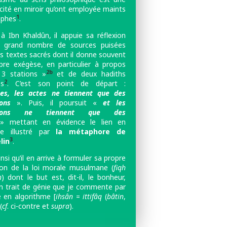
ocité en miroir qu’ont employée maints
1
ophes
.
à Ibn Khaldûn, il appuie sa réflexion
n grand nombre de sources puisées
es textes sacrés
dont il donne souvent
pre exégèse, en particulier à propos
2b
3 stations »
et de deux hadiths
2
es
. C’est son point de départ :
tes, les actes ne tiennent que des
ions
». Puis, il poursuit «
et les
ntions ne tiennent que des
 mettant en évidence le lien en
me illustré par
la métaphore de
3
lin
.
insi qu’il en arrive à formuler sa propre
tion de la loi morale musulmane (
fiqh
n
) dont le but est, dit-il, le bonheur,
n trait de génie que je commente par
e en algorithme [
ihsân
=
ittifâq
(
bâtin
,
(
cf
. ci-contre et
supra
).