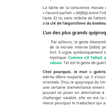
La tâche de la conscience morale c
« l’accord parfait » (
ittifâq
) entre l’i
l’acte. Et ce, sans relâche de l’atten
à
la clé de l’algorithme du bonhe
L’un des plus grands quiproqu
Par ailleurs, le geste d’assembl
de la morale interne (
bâtin
) p
fort. Il signe symboliquement l
mystique.
Comme s’il fallait
raison.
Tel est le geste de guéri
C’est pourquoi, le mot « guéris
mérite d’être respecté, car il s’insc
orientale. D’où, le quiproquo du tit
une certaine bienveillance envers 
pouvait se poser en alternative à 
challenger valable, elle en est la
mieux pourquoi le traducteur qui a f