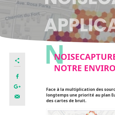
APPLIC
N
NOTRE 
NOISECAPTURE
NOTRE ENVIR
SONOR
Face à la multiplication des sour
longtemps une priorité au plan Eu
des cartes de bruit.