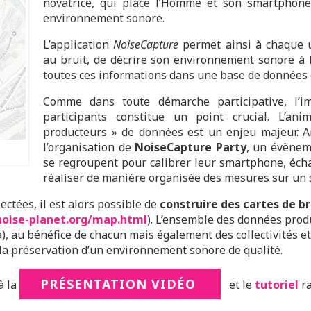
novatrice, qui place l’Homme et son smartphone,
environnement sonore.
L’application
NoiseCapture
permet ainsi à chaque ut
au bruit, de décrire son environnement sonore à l’
toutes ces informations dans une base de donnée
Comme dans toute démarche participative, l’i
participants constitue un point crucial. L’a
producteurs » de données est un enjeu majeur. Ai
l’organisation de
NoiseCapture Party
, un évènem
se regroupent pour calibrer leur smartphone, éch
réaliser de manière organisée des mesures sur un 
ctées, il est alors possible de
construire des cartes de br
noise-planet.org/map.html
). L’ensemble des données prod
, au bénéfice de chacun mais également des collectivités et 
a préservation d’un environnement sonore de qualité.
PRÉSENTATION VIDÉO
à la
et le
tutoriel
ra