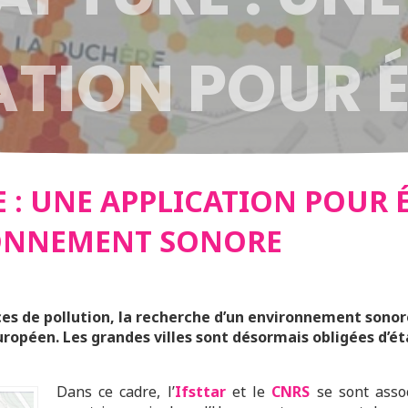
ATION POUR 
ENVIRONNEM
 : UNE APPLICATION POUR 
ONNEMENT SONORE
E
ces de pollution, la recherche d’un environnement sonor
ropéen. Les grandes villes sont désormais obligées d’étab
Dans ce cadre, l’
Ifsttar
et le
CNRS
se sont asso