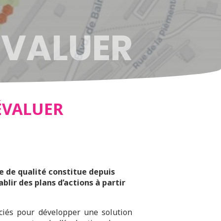
ÉVALUER
ENT
ÉVALUER
e de qualité constitue depuis
lir des plans d’actions à partir
ciés pour développer une solution