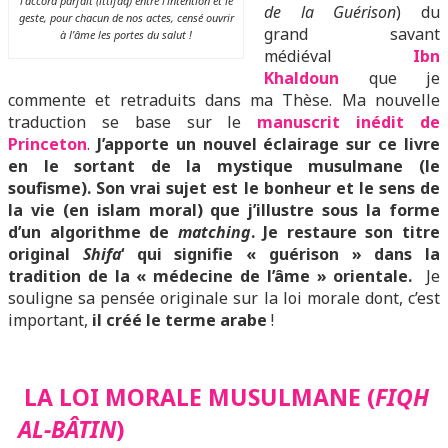
l’accord parfait (ittifaq) entre l’intention et le
de la Guérison
) du
geste, pour chacun de nos actes, censé ouvrir
grand savant
à l’âme les portes du salut !
médiéval
I
bn
Khaldoun
que je
commente et retraduits dans ma Thèse. Ma nouvelle
traduction se base sur le
manuscrit inédit de
Princeton
.
J’apporte un nouvel éclairage sur ce livre
en le sortant de la mystique musulmane (le
soufisme). Son vrai sujet est le bonheur et le sens de
la vie (en islam moral) que j’illustre sous la forme
d’un algorithme de
matching
. Je restaure son titre
original
Shifa
‘ qui signifie « guérison » dans la
tradition de la « médecine de l’âme » orientale.
Je
souligne sa pensée originale sur la loi morale dont, c’est
important,
il créé le terme arabe
!
LA LOI MORALE MUSULMANE (
FIQH
AL-BÂTIN
)