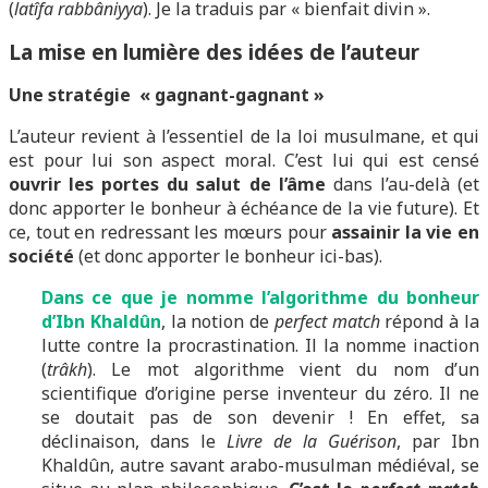
(
latîfa
rabbâniyya
). Je la traduis par « bienfait divin ».
La mise en lumière des idées de l’auteur
Une stratégie « gagnant-gagnant »
L’auteur revient à l’essentiel de la loi musulmane, et qui
est pour lui son aspect moral. C’est lui qui est censé
ouvrir les portes du salut de l’âme
dans l’au-delà (et
donc apporter le bonheur à échéance de la vie future). Et
ce, tout en redressant les mœurs pour
assainir la vie en
société
(et donc apporter le bonheur ici-bas).
Dans ce que je nomme l’algorithme du bonheur
d’Ibn Khaldûn
, la notion de
perfect match
répond à la
lutte contre la procrastination. Il la nomme inaction
(
trâkh
). Le mot algorithme vient du nom d’un
scientifique d’origine perse inventeur du zéro. Il ne
se doutait pas de son devenir ! En effet, sa
déclinaison, dans le
Livre de la Guérison
, par Ibn
Khaldûn, autre savant arabo-musulman médiéval, se