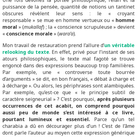
Une fois dévoilés la portée philosophique, l’élan et la
puissance de la pensée, quantité de notions un tantinet
obscures révèlent leur sens : le « croyant
responsable » se mue en homme vertueux ou «
homme
moral
» (
mukallaf
) ; la « conscience scrupuleuse » devient
«
conscience morale
» (
wara’a
).
Mon travail de restauration prend l’allure d’
un véritable
relooking du texte
. En effet, privé pour l’instant de ses
atours philosophiques, le texte mal fagoté se trouve
engoncé dans des expressions beaucoup trop familières.
Par exemple, une « controverse toute bourrée
d’arguments » se dit, en bon français, « débat à charge et
à décharge ». Ou alors, les périphrases sont alambiquées.
Par exemple, qu’est-ce que « le principe subtil de
caractère seigneurial » ? C’est pourquoi,
après plusieurs
occurrences de cet acabit, on comprend pourquoi
aussi peu de monde s’est intéressé à ce livre,
pourtant lumineux et essentiel.
Parce qu’un tel
charabia a dû en décourager plus d’un ! C’est de l’âme
dont parle l’auteur au moyen cette expression générique