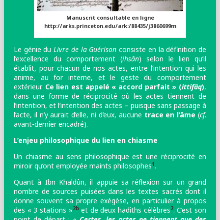
Manuscrit consultable en ligne
http://arks.princeton.edu/ark:/88435/j3860699m
Le génie du
Livre de la Guérison
consiste en la définition de
l’excellence du comportement (
ihsân
) selon le lien qu’il
établit, pour chacun de nos actes, entre l’intention qui les
anime, au for interne, et le geste du comportement
extérieur.
Ce lien est appelé « accord parfait » (
ittifâq
)
,
dans une forme de réciprocité où les actes tiennent de
l’intention, et l’intention des actes – puisque sans passage à
l’acte, il n’y aurait d’elle, ni d’eux, aucune
trace en l’âme
(
cf
.
avant-dernier encadré).
L’enjeu philosophique du lien en chiasme
Un chiasme au sens philosophique est une réciprocité en
1
miroir qu’ont employée maints philosophes
.
Quant à Ibn Khaldûn, il appuie sa réflexion sur un grand
nombre de sources puisées dans les textes sacrés
dont il
donne souvent sa propre exégèse, en particulier à propos
2b
2
des « 3 stations »
et de deux hadiths célèbres
. C’est son
point de départ : «
Certes, les actes ne tiennent que des