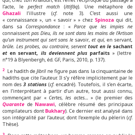
qui, chez Ibn Khaldûn, est l’effet réciproque du passage à
l’acte, le
perfect match
(
ittifâq
). Une métaphore de
Ghazali
l’illustre (
cf
. note 3). C’est aussi une
« connaissance », un « savoir » » chez
Spinoza
qui dit,
dans sa
Correspondance
: «
Parce que les impies ne
connaissent
pas Dieu, ils ne sont dans les mains de l’Artisan
qu’un instrument qui sert sans le
savoir
, et qui,
en servant
,
brûle. Les probes, au contraire, servent
tout en le
sachant
et
en servant
, ils deviennent plus
parfaits
» (lettre
n°19 à Blyenbergh, éd. GF, Paris, 2010, p. 137).
2
Le hadith de
Jibril
ne figure pas dans la cinquantaine de
hadiths que cite l’auteur. Il s’y réfère implicitement par le
nom des
3 stations
(
cf
. encadré). Toutefois,
il s’e
n écarte,
en l’interprétant à partir d’un autre, tout aussi connu,
commençant par «
Certes, les actes…
» (le premier des
Quarante
de
Nawawi
, célèbre résumé des principaux
compilateurs dont
Bukhary
). Ce dernier est analysé dans
son intégralité par l’auteur, dont l’exemple du pèlerin (
cf
.
Thèse).
3