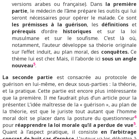
versions arabes ou française). Dans
la première
partie
, le médecin de l’âme prépare les outils qui lui
seront nécessaires pour opérer le malade. Ce sont
les prémisses à la guérison
, les
définitions
et
prérequis
d’ordre
historiques
et sur la loi
musulmane et sur le soufisme. C’est là où,
notamment, l’auteur développe sa théorie originale
sur l’effet induit, au plan moral, des
conquêtes.
Ce
thème lui est cher. Mais, il l’aborde ici
sous un angle
5
nouveau
.
La seconde partie
est consacrée au protocole de
guérison en lui-même, en deux sous-parties : la théorie,
et la pratique. Cette partie est encore plus intéressante
que la première. Il me faudrait plus d’un article pour la
présenter. L’idée maîtresse de la « guérison », au plan de
la théorie, est que le juriste tout autant que l’homme
6
moral doit se placer dans la posture du questionneur
5
pour
réapprendre la loi morale qu’il a perdue de vue
.
Quant à l’aspect pratique, il consiste
en l’arbitrage
concret de huit cas d’espèce
. L’auteur va les débattre à