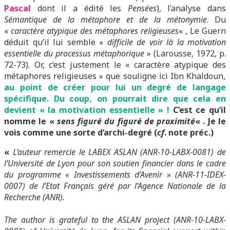
Pascal
dont il a édité les
Pensées
), l’analyse dans
Sémantique de la métaphore et de la métonymie
. Du
«
caractère atypique des métaphores religieuses
« , Le Guern
déduit qu’il lui semble «
difficile de voir là la motivation
essentielle du processus métaphorique
» (Larousse, 1972, p.
72-73). Or, c’est justement le « caractère atypique des
métaphores religieuses » que souligne ici Ibn Khaldoun
,
au point de créer pour lui un degré de langage
spécifique. Du coup, on pourrait dire que cela en
devient « la motivation essentielle » !
C’est ce qu’il
nomme le «
sens figuré du figuré de proximité
« . Je le
vois comme une sorte d’archi-degré (
cf
. note préc.)
«
L’auteur remercie le LABEX ASLAN (ANR-10-LABX-0081) de
l’Université de Lyon pour son soutien financier dans le cadre
du programme « Investissements d’Avenir » (ANR-11-IDEX-
0007) de l’Etat Français géré par l’Agence Nationale de la
Recherche (ANR).
The author is grateful to the ASLAN project (ANR-10-LABX-