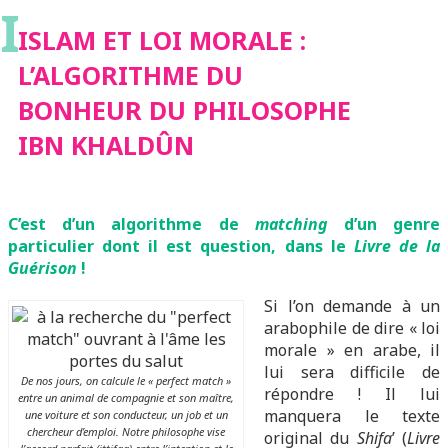
I
BONHEUR DU
ISLAM ET LOI MORALE :
L’ALGORITHME DU
PHILOSOPHE IBN
BONHEUR DU PHILOSOPHE
IBN KHALDÛN
KHALDÛN
C’est d’un algorithme de
matching
d’un genre
particulier dont il est question, dans le
Livre de la
Guérison
!
Si l’on demande à un
arabophile de dire « loi
morale » en arabe, il
lui sera difficile de
De nos jours, on calcule le « perfect match »
répondre ! Il lui
entre un animal de compagnie et son maître,
manquera le texte
une voiture et son conducteur, un job et un
chercheur d’emploi. Notre philosophe vise
original du
Shifa
’ (
Livre