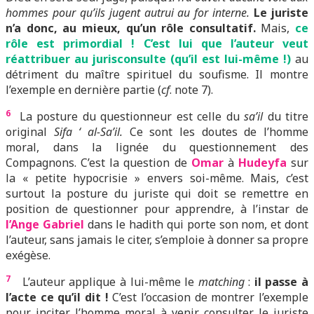
hommes pour qu’ils jugent autrui au for interne.
Le juriste
n’a donc, au mieux, qu’un rôle consultatif.
Mais,
ce
rôle est primordial ! C’est lui que l’auteur veut
réattribuer au jurisconsulte (qu’il est lui-même !)
au
détriment du maître spirituel du soufisme. Il montre
l’exemple en dernière partie (
cf
. note 7).
6
La posture du questionneur est celle du
sa’il
du titre
original
Sifa ‘ al-Sa’il.
Ce sont les doutes de l’homme
moral, dans la lignée du questionnement des
Compagnons. C’est la question de
Omar
à
Hudeyfa
sur
la « petite hypocrisie » envers soi-même. Mais, c’est
surtout la posture du juriste qui doit se remettre en
position de questionner pour apprendre, à l’instar de
l’Ange Gabriel
dans le hadith qui porte son nom, et dont
l’auteur, sans jamais le citer, s’emploie à donner sa propre
exégèse.
7
L’auteur applique à lui-même le
matching
:
il passe à
l’acte ce qu’il dit !
C’est l’occasion de montrer l’exemple
pour inciter l’homme moral à venir consulter le juriste