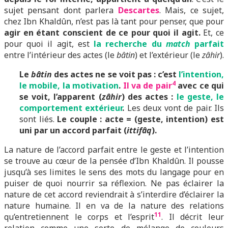
sujet pensant dont parlera
Descartes
. Mais, ce sujet,
chez Ibn Khaldûn, n’est pas là tant pour penser, que pour
agir en étant conscient de ce pour quoi il agit.
Et, ce
pour quoi il agit, est
la recherche du
match
parfait
entre l’intérieur des actes (le
bâtin
) et l’extérieur (le
zâhir
).
Le
bâtin
des actes ne se voit pas : c’est
l’intention,
4
le mobile, la motivation
.
Il va de pair
avec ce qui
se voit, l’apparent (
zâhir
) des actes :
le geste, le
comportement extérieur
.
Les deux vont de pair. Ils
sont liés.
Le couple : acte = (geste, intention) est
uni par un accord parfait (
ittifâq
).
La nature de l’accord parfait entre le geste et l’intention
se trouve au cœur de la pensée d’Ibn Khaldûn. Il pousse
jusqu’à ses limites le sens des mots du langage pour en
puiser de quoi nourrir sa réflexion. Ne pas éclairer la
nature de cet accord reviendrait à s’interdire d’éclairer la
nature humaine. Il en va de la nature des relations
11
qu’entretiennent le corps et l’esprit
. Il décrit leur