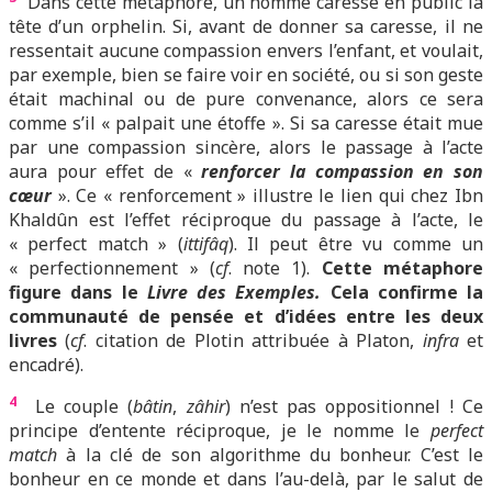
Dans cette métaphore, un homme caresse en public la
tête d’un orphelin. Si, avant de donner sa caresse, il ne
ressentait aucune compassion envers l’enfant, et voulait,
par exemple, bien se faire voir en société, ou si son geste
était machinal ou de pure convenance, alors ce sera
comme s’il « palpait une étoffe ». Si sa caresse était mue
par une compassion sincère, alors le passage à l’acte
aura pour effet de «
renforcer la compassion en son
cœur
». Ce « renforcement » illustre le lien qui chez Ibn
Khaldûn est l’effet réciproque du passage à l’acte, le
« perfect match » (
ittifâq
). Il peut être vu comme un
« perfectionnement » (
cf
. note 1).
Cette métaphore
figure dans le
Livre des Exemples.
Cela confirme la
communauté de pensée et d’idées entre les deux
livres
(
cf
. citation de Plotin attribuée à Platon,
infra
et
encadré).
4
Le couple (
bâtin
,
zâhir
) n’est pas oppositionnel ! Ce
principe d’entente réciproque, je le nomme le
perfect
match
à la clé de son algorithme du bonheur. C’est le
bonheur en ce monde et dans l’au-delà, par le salut de