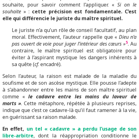
souhaite, pour savoir comment l’appliquer. «
Si on le
souhaite
» :
cette précision est fondamentale. C’est
elle qui différencie le juriste du maître spirituel.
Le juriste n’a qu’un rôle de conseil facultatif, au plan
moral. Effectivement, l’auteur rappelle que «
Dieu n’a
5
pas ouvert de voie pour juger l’intérieur des cœurs »
. Au
contraire, le maître spirituel est obligatoire pour
éviter à l’aspirant mystique les dangers inhérents à
sa quête (
cf
. encadré).
Selon l’auteur, la raison est malade de la maladie du
soufisme et de son ascèse mystique. Elle pousse l’adepte
à s’abandonner entre les mains de son maître spirituel
comme «
le cadavre entre les mains du laveur de
morts »
. Cette métaphore, répétée à plusieurs reprises,
indique que c’est ce cadavre-là qu’il faut ramener à la vie,
en guérissant sa raison malade.
En effet,
un tel « cadavre » a perdu l’usage de son
libre-arbitre
, dont la réappropriation conditionne le