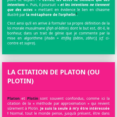
intentions
». Puis, il poursuit «
et les intentions ne tiennent
que des actes
» mettant en évidence le lien en chiasme
3
illustré par
la métaphore de l’orphelin
.
C’est ainsi qu’il en arrive à formuler sa propre définition de la
loi morale musulmane (
fiqh al-bâtin
) dont le but est, dit-il, le
bonheur, dans un trait de génie que je commente par la
mise en algorithme [
ihsân
=
ittifâq
(
bâtin
,
zâhir
)] (
cf
. ci-
contre et
supra
).
LA CITATION DE PLATON (OU
PLOTIN)
Platon
et
Plotin
sont souvent confondus, comme ici la
citation de la « méthode par approximation » qui revient
sûrement à Plotin.
Je suis la seule à m’y être intéressée
!
Normal, tout le monde pense, jusqu’à présent, être dans