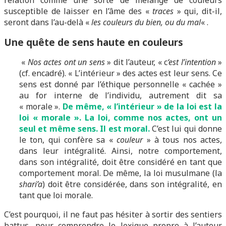
relation comme une sorte de mélange de couleurs
susceptible de laisser en l’âme des «
traces
» qui, dit-il,
seront dans l’au-delà «
les couleurs du bien, ou du mal
« .
Une quête de sens haute en couleurs
«
Nos actes ont un sens
» dit l’auteur, « c
‘est l’intention
»
(cf. encadré). « L’intérieur » des actes est leur sens. Ce
sens est donné par l’éthique personnelle « cachée »
au for interne de l’individu, autrement dit sa
« morale ».
De même, « l’intérieur » de la loi est la
loi « morale ». La loi, comme nos actes, ont un
seul et même sens. Il est moral.
C’est lui qui donne
le ton, qui confère sa «
couleur
» à tous nos actes,
dans leur intégralité. Ainsi, notre comportement,
dans son intégralité, doit être considéré en tant que
comportement moral. De même, la loi musulmane (la
shari’a
) doit être considérée, dans son intégralité, en
tant que loi morale.
C’est pourquoi, il ne faut pas hésiter à sortir des sentiers
battus, pour comprendre le lexique propre à l’auteur.