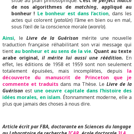
situe au plan philosophique.
C’est le
perfect match
de nos algorithmes de
matching
, appliqué au
bonheur !
Le bonheur est dans l’action
, dans les
actes qui colorent (
yatalûn
) l’âme en bien ou en mal,
sous l’œil de la conscience morale (
wara’a
).
Ainsi
, le
Livre de la Guérison
mérite une nouvelle
traduction française réhabilitant son vrai message qui
tient
au bonheur et au sens de la vie
.
Quant au texte
arabe original,
il mérite lui aussi une réédition.
En
effet, les éditions de 1958 et 1959 sont non seulement
totalement épuisées, mais incomplètes, depuis
la
découverte du manuscrit de Princeton que je
commente et traduits
dans ma Thèse. Le
Livre de la
Guérison
est
une oeuvre capitale dans l’histoire des
idées morales, en islam
. Étonnamment moderne, elle a
plus que jamais des choses à nous dire.
Article écrit par FBA, doctorante en Sciences du langage
au Laboratoire de recherche
ICAR
, école doctorale
3LA
,