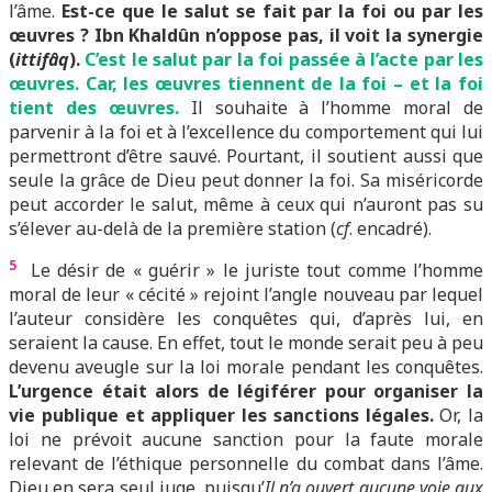
l’âme.
Est-ce que le salut se fait par la foi ou par les
œuvres ? Ibn Khaldûn n’oppose pas, il voit la synergie
(
ittifâq
).
C’est le salut par la foi passée à l’acte par les
œuvres. Car, les œuvres tiennent de la foi – et la foi
tient des œuvres.
Il souhaite à l’homme moral de
parvenir à la foi et à l’excellence du comportement qui lui
permettront d’être sauvé. Pourtant, il soutient aussi que
seule la grâce de Dieu peut donner la foi. Sa miséricorde
peut accorder le salut, même à ceux qui n’auront pas su
s’élever au-delà de la première station (
cf
. encadré).
5
Le désir de « guérir » le juriste tout comme l’homme
moral de leur « cécité » rejoint l’angle nouveau par lequel
l’auteur considère les conquêtes qui, d’après lui, en
seraient la cause. En effet, tout le monde serait peu à peu
devenu aveugle sur la loi morale pendant les conquêtes.
L’urgence était alors de légiférer pour organiser la
vie publique et appliquer les sanctions légales.
Or, la
loi ne prévoit aucune sanction pour la faute morale
relevant de l’éthique personnelle du combat dans l’âme.
Dieu en sera seul juge, puisqu’
Il n’a ouvert aucune voie aux