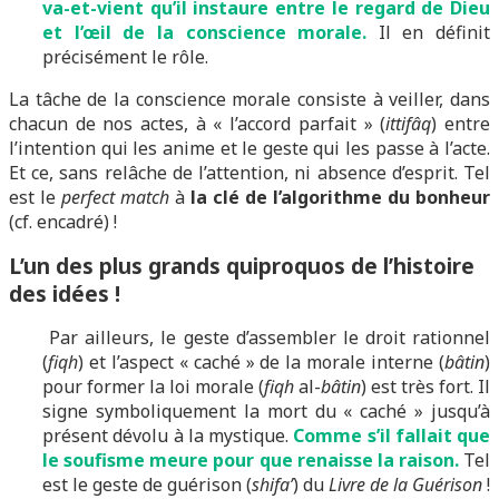
va-et-vient qu’il instaure entre le regard de Dieu
et l’œil de la conscience morale.
Il en définit
précisément le rôle.
La tâche de la conscience morale consiste à veiller, dans
chacun de nos actes, à « l’accord parfait » (
ittifâq
) entre
l’intention qui les anime et le geste qui les passe à l’acte.
Et ce, sans relâche de l’attention, ni absence d’esprit. Tel
est le
perfect match
à
la clé de l’algorithme du bonheur
(cf. encadré) !
L’un des plus grands quiproquos de l’histoire
des idées !
Par ailleurs, le geste d’assembler le droit rationnel
(
fiqh
) et l’aspect « caché » de la morale interne (
bâtin
)
pour former la loi morale (
fiqh
al-
bâtin
) est très fort. Il
signe symboliquement la mort du « caché » jusqu’à
présent dévolu à la mystique.
Comme s’il fallait que
le soufisme meure pour que renaisse la raison.
Tel
est le geste de guérison (
shifa’
) du
Livre de la Guérison
!