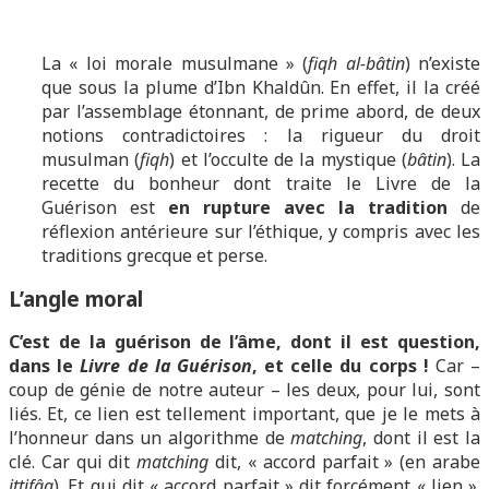
La « loi morale musulmane » (
fiqh al-bâtin
) n’existe
que sous la plume d’Ibn Khaldûn. En effet, il la créé
par l’assemblage étonnant, de prime abord, de deux
notions contradictoires : la rigueur du droit
musulman (
fiqh
) et l’occulte de la mystique (
bâtin
). La
recette du bonheur dont traite le Livre de la
Guérison est
en rupture avec la tradition
de
réflexion antérieure sur l’éthique, y compris avec les
traditions grecque et perse.
L’angle moral
C’est de la guérison de l’âme, dont il est question,
dans le
Livre de la Guérison
, et celle du corps !
Car –
coup de génie de notre auteur – les deux, pour lui, sont
liés. Et, ce lien est tellement important, que je le mets à
l’honneur dans un algorithme de
matching
, dont il est la
clé. Car qui dit
matching
dit, « accord parfait » (en arabe
ittifâq
). Et qui dit « accord parfait » dit forcément « lien ».