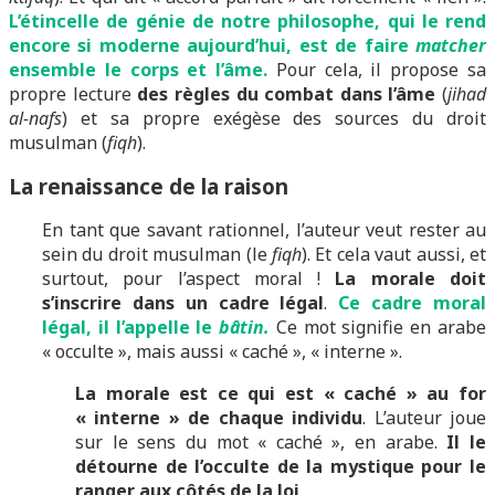
L’étincelle de génie de notre philosophe, qui le rend
encore si moderne aujourd’hui, est de faire
matcher
ensemble le corps et l’âme.
Pour cela, il propose sa
propre lecture
des règles du combat dans l’âme
(
jihad
al-nafs
) et sa propre exégèse des sources du droit
musulman (
fiqh
).
La renaissance de la raison
En tant que savant rationnel, l’auteur veut rester au
sein du droit musulman (le
fiqh
). Et cela vaut aussi, et
surtout, pour l’aspect moral !
La morale doit
s’inscrire dans un cadre légal
.
Ce cadre moral
légal, il l’appelle le
bâtin.
Ce mot signifie en arabe
« occulte », mais aussi « caché », « interne ».
La morale est ce qui est « caché » au for
« interne » de chaque individu
. L’auteur joue
sur le sens du mot « caché », en arabe.
Il le
détourne de l’occulte de la mystique pour le
ranger aux côtés de la loi
.