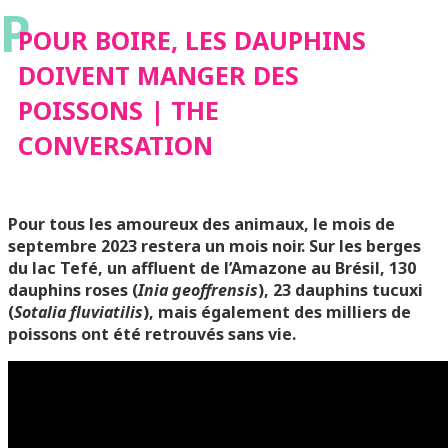
P
POISSONS | THE
POUR BOIRE, LES DAUPHINS
DOIVENT MANGER DES
CONVERSATION
POISSONS | THE
CONVERSATION
Pour tous les amoureux des animaux, le mois de
septembre 2023 restera un mois noir. Sur les berges
du lac Tefé, un affluent de l’Amazone au Brésil, 130
dauphins roses (
Inia geoffrensis
), 23 dauphins tucuxi
(
Sotalia fluviatilis
), mais également des milliers de
poissons ont été retrouvés sans vie.