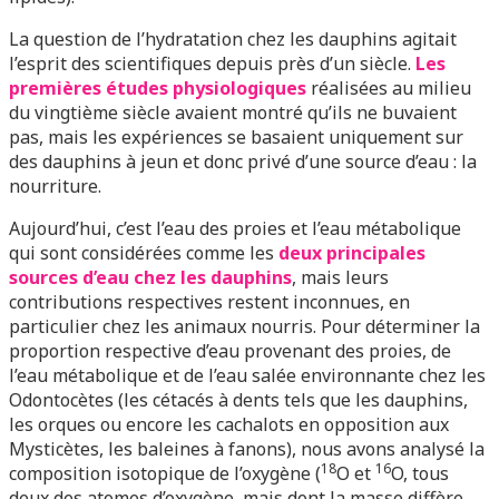
La question de l’hydratation chez les dauphins agitait
l’esprit des scientifiques depuis près d’un siècle.
Les
premières études physiologiques
réalisées au milieu
du vingtième siècle avaient montré qu’ils ne buvaient
pas, mais les expériences se basaient uniquement sur
des dauphins à jeun et donc privé d’une source d’eau : la
nourriture.
Aujourd’hui, c’est l’eau des proies et l’eau métabolique
qui sont considérées comme les
deux principales
sources d’eau chez les dauphins
, mais leurs
contributions respectives restent inconnues, en
particulier chez les animaux nourris. Pour déterminer la
proportion respective d’eau provenant des proies, de
l’eau métabolique et de l’eau salée environnante chez les
Odontocètes (les cétacés à dents tels que les dauphins,
les orques ou encore les cachalots en opposition aux
Mysticètes, les baleines à fanons), nous avons analysé la
18
16
composition isotopique de l’oxygène (
O et
O, tous
deux des atomes d’oxygène, mais dont la masse diffère