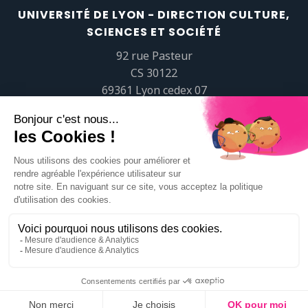
UNIVERSITÉ DE LYON - DIRECTION CULTURE,
SCIENCES ET SOCIÉTÉ
92 rue Pasteur
CS 30122
69361 Lyon cedex 07
popsciences@universite-lyon.fr
Tél.
+33 (0)4 37 37 82 01
https://www.youtube.com/embed/Qm-prNOXepo