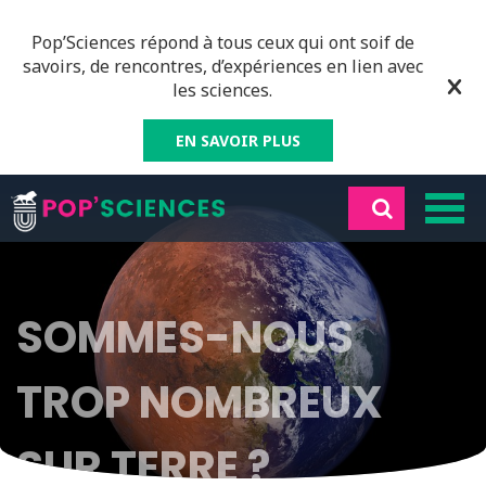
Pop’Sciences répond à tous ceux qui ont soif de
savoirs, de rencontres, d’expériences en lien avec
les sciences.
EN SAVOIR PLUS
SOMMES-NOUS
TROP NOMBREUX
SUR TERRE ?