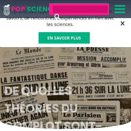
Pop’Sciences répond à tous ceux qui ont soif de
savoirs, de rencontres, d’expériences en lien avec
les sciences.
EN SAVOIR PLUS
DE QUOI LES
THÉORIES DU
COMPLOT SONT-