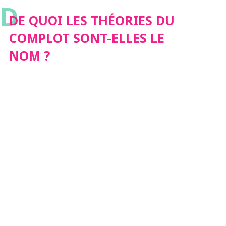
D
ELLES LE NOM ?
DE QUOI LES THÉORIES DU
COMPLOT SONT-ELLES LE
NOM ?