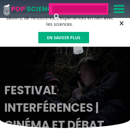
Pop’Sciences répond à tous ceux qui ont soif de
savoirs, de rencontres, d’expériences en lien avec
les sciences.
EN SAVOIR PLUS
FESTIVAL
INTERFÉRENCES |
CINÉMA ET DÉBAT