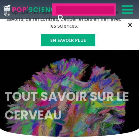
Pop’Sciences répond à tous ceux qui ont soif de
savoirs, de rencontres, d’expériences en lien avec
les sciences.
EN SAVOIR PLUS
TOUT SAVOIR SUR LE
CERVEAU