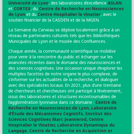
Université de Lyon
, des laboratoires d’excellence
ASLAN
et
CORTEX
, du
Centre de Recherche en Neurosciences
de Lyon
et du
Centre Hospitalier le Vinatier
, avec le
soutien financier de la CASDEN et de la MGEN.
La Semaine du Cerveau se déploie localement grâce à un
réseau de partenaires culturels tels que les Bibliothèques
Municipales de Lyon et le musée des Confluences.
Chaque année, la communauté scientifique se mobilise
pour venir à la rencontre du public et échanger sur les
avancées récentes dans le domaine des neurosciences et
des sciences cognitives. Une occasion unique d’explorer les
multiples facettes de notre organe le plus complexe, de
s’informer sur les actualités de la recherche, et dialoguer
avec des spécialistes locaux. En 2021, plus d’une trentaine
de chercheurs et chercheuses ont participé à l’événement,
issus des laboratoires et structures incontournables de
l’agglomération lyonnaise dans ce domaine :
Centre de
Recherche en Neurosciences de Lyon,
Laboratoire
d’Étude des Mécanismes Cognitifs,
Institut des
Sciences Cognitives Marc Jeannerod,
Centre
Hospitalier le Vinatier,
Laboratoire Dynamique du
Langage,
Centre de Recherche en Acquisition et