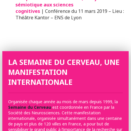
sémiotique aux sciences
cognitives
| Conférence du 11 mars 2019 – Lieu :
Théâtre Kantor – ENS de Lyon
LA SEMAINE DU CERVEAU, UNE
MANIFESTATION
INTERNATIONALE
Organisée chaque année au mois de mars depuis 1999, la
Semaine du Cerveau
est coordonnée en France par la
Société des Neurosciences. Cette manifestation
internationale, organisée simultanément dans une centaine
de pays et plus de 120 villes en France, a pour but de
sensibiliser le grand public à l’importance de la recherche sur