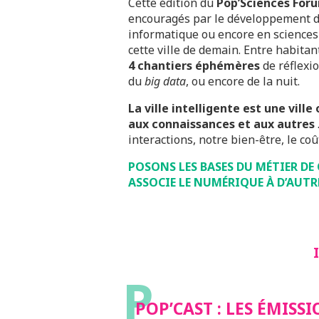
Cette édition du
Pop’Sciences For
encouragés par le développement du
informatique ou encore en sciences 
cette ville de demain. Entre habita
4 chantiers éphémères
de réflexio
du
big data
, ou encore de la nuit.
La ville intelligente est une vill
aux connaissances et aux autres
interactions, notre bien-être, le coû
POSONS LES BASES DU MÉTIER DE 
ASSOCIE LE NUMÉRIQUE À D’AUTR
P
POP’CAST : LES ÉMISS