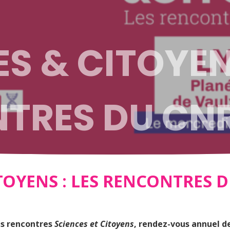
S & CITOYENS
TRES DU CN
TOYENS : LES RENCONTRES 
es rencontres
Sciences et Citoyens
, rendez-vous annuel de