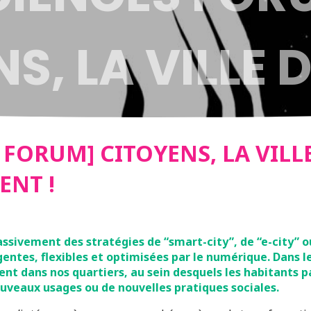
S, LA VILLE 
 NOUS APPAR
 FORUM] CITOYENS, LA VILL
ENT !
ssivement des stratégies de “smart-city”, de “e-city” ou
lligentes, flexibles et optimisées par le numérique. Dans
t dans nos quartiers, au sein desquels les habitants pa
uveaux usages ou de nouvelles pratiques sociales.