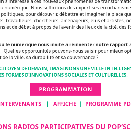
um
s’intéresse à ces nouveaux phénomènes de transformation 
 numérique. Nous sollicitons des expertises en urbanisme, 
politiques, pour découvrir, débattre et imaginer la place qu
nts, travailleurs, chercheurs, aménageurs, élus et artistes, 
ns et de débat à propos de l’avenir des lieux de la cité, des f
e où le numérique nous invite à réinventer notre rapport 
… Quelles opportunités pouvons-nous saisir pour mieux op
t de la ville, sa durabilité et sa gouvernance ?
CITOYEN DE DEMAIN, IMAGINONS UNE VILLE INTELLIGENT
ES FORMES D’INNOVATIONS SOCIALES ET CULTURELLES.
PROGRAMMATION
INTERVENANTS
|
AFFICHE
|
PROGRAMME PD
IONS RADIOS PARTICIPATIVES DU POP’