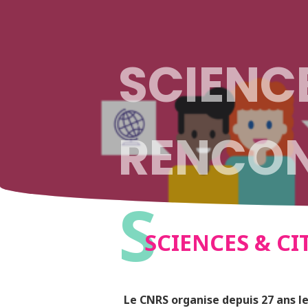
SCIENCE
RENCON
S
SCIENCES & CI
Le CNRS organise depuis 27 ans l