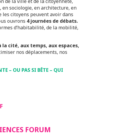
de la ville et de la citoyenneté,
en sociologie, en architecture, en
e les citoyens peuvent avoir dans
nous ouvrons
4 journées de débats.
ormes d’habitabilité, de la mobilité,
à la cité, aux temps, aux espaces,
timiser nos déplacements, nos
E – OU PAS SI BÊTE – QUI
F
SCIENCES FORUM