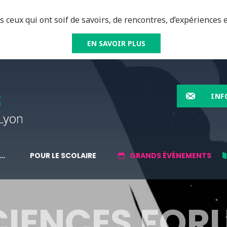
 ceux qui ont soif de savoirs, de rencontres, d’expériences e
EN SAVOIR PLUS
INF
..
POUR LE SCOLAIRE
GRANDS ÉVÉNEMENTS
CIENCES FOR