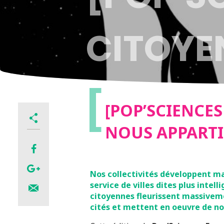
CITOYEN
[
DEMAIN
[POP’SCIENCES
NOUS APPARTI
Nos collectivités développent ma
service de villes dites plus inte
citoyennes fleurissent massivemen
cités et mettent en oeuvre de no