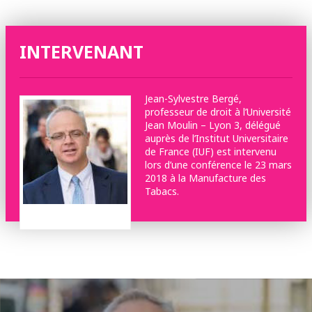
INTERVENANT
Jean-Sylvestre Bergé,
professeur de droit à l’Université
Jean Moulin – Lyon 3, délégué
auprès de l’Institut Universitaire
de France (IUF) est intervenu
lors d’une conférence le 23 mars
2018 à la Manufacture des
Tabacs.
Jean-Sylvestre Bergé