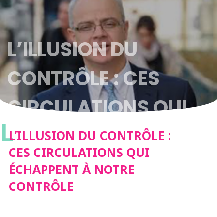
L’ILLUSION DU
CONTRÔLE : CES
CIRCULATIONS QUI
L
ÉCHAPPENT À NOTRE
L’ILLUSION DU CONTRÔLE :
CES CIRCULATIONS QUI
CONTRÔLE
ÉCHAPPENT À NOTRE
CONTRÔLE