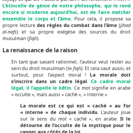
L’étincelle de génie de notre philosophe, qui le rend
encore si moderne aujourd’hui, est de faire
matcher
ensemble le corps et l’âme.
Pour cela, il propose sa
propre lecture
des règles du combat dans l’âme
(
jihad
al-nafs
) et sa propre exégèse des sources du droit
musulman (
fiqh
).
La renaissance de la raison
En tant que savant rationnel, l’auteur veut rester au
sein du droit musulman (le
fiqh
). Et cela vaut aussi, et
surtout, pour l’aspect moral !
La morale doit
s’inscrire dans un cadre légal
.
Ce cadre moral
légal, il l’appelle le
bâtin.
Ce mot signifie en arabe
« occulte », mais aussi « caché », « interne ».
La morale est ce qui est « caché » au for
« interne » de chaque individu
. L’auteur joue
sur le sens du mot « caché », en arabe.
Il le
détourne de l’occulte de la mystique pour le
ranger aux côtés de la loi
.