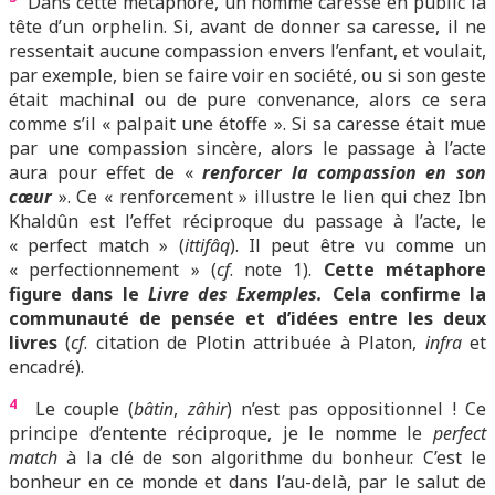
Dans cette métaphore, un homme caresse en public la
tête d’un orphelin. Si, avant de donner sa caresse, il ne
ressentait aucune compassion envers l’enfant, et voulait,
par exemple, bien se faire voir en société, ou si son geste
était machinal ou de pure convenance, alors ce sera
comme s’il « palpait une étoffe ». Si sa caresse était mue
par une compassion sincère, alors le passage à l’acte
aura pour effet de «
renforcer la compassion en son
cœur
». Ce « renforcement » illustre le lien qui chez Ibn
Khaldûn est l’effet réciproque du passage à l’acte, le
« perfect match » (
ittifâq
). Il peut être vu comme un
« perfectionnement » (
cf
. note 1).
Cette métaphore
figure dans le
Livre des Exemples.
Cela confirme la
communauté de pensée et d’idées entre les deux
livres
(
cf
. citation de Plotin attribuée à Platon,
infra
et
encadré).
4
Le couple (
bâtin
,
zâhir
) n’est pas oppositionnel ! Ce
principe d’entente réciproque, je le nomme le
perfect
match
à la clé de son algorithme du bonheur. C’est le
bonheur en ce monde et dans l’au-delà, par le salut de