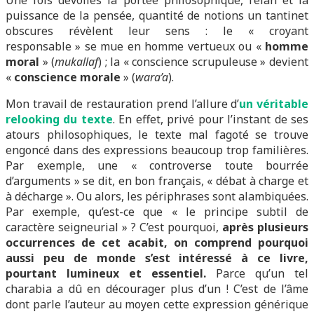
Une fois dévoilés la portée philosophique, l’élan et la
puissance de la pensée, quantité de notions un tantinet
obscures révèlent leur sens : le « croyant
responsable » se mue en homme vertueux ou «
homme
moral
» (
mukallaf
) ; la « conscience scrupuleuse » devient
«
conscience morale
» (
wara’a
).
Mon travail de restauration prend l’allure d’
un véritable
relooking du texte
. En effet, privé pour l’instant de ses
atours philosophiques, le texte mal fagoté se trouve
engoncé dans des expressions beaucoup trop familières.
Par exemple, une « controverse toute bourrée
d’arguments » se dit, en bon français, « débat à charge et
à décharge ». Ou alors, les périphrases sont alambiquées.
Par exemple, qu’est-ce que « le principe subtil de
caractère seigneurial » ? C’est pourquoi,
après plusieurs
occurrences de cet acabit, on comprend pourquoi
aussi peu de monde s’est intéressé à ce livre,
pourtant lumineux et essentiel.
Parce qu’un tel
charabia a dû en décourager plus d’un ! C’est de l’âme
dont parle l’auteur au moyen cette expression générique