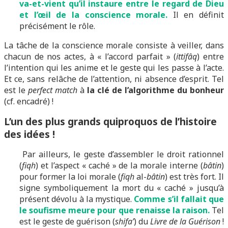
va-et-vient qu’il instaure entre le regard de Dieu
et l’œil de la conscience morale.
Il en définit
précisément le rôle.
La tâche de la conscience morale consiste à veiller, dans
chacun de nos actes, à « l’accord parfait » (
ittifâq
) entre
l’intention qui les anime et le geste qui les passe à l’acte.
Et ce, sans relâche de l’attention, ni absence d’esprit. Tel
est le
perfect match
à
la clé de l’algorithme du bonheur
(cf. encadré) !
L’un des plus grands quiproquos de l’histoire
des idées !
Par ailleurs, le geste d’assembler le droit rationnel
(
fiqh
) et l’aspect « caché » de la morale interne (
bâtin
)
pour former la loi morale (
fiqh
al-
bâtin
) est très fort. Il
signe symboliquement la mort du « caché » jusqu’à
présent dévolu à la mystique.
Comme s’il fallait que
le soufisme meure pour que renaisse la raison.
Tel
est le geste de guérison (
shifa’
) du
Livre de la Guérison
!