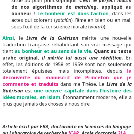
situe au plan philosophique.
C’est le
perfect match
de nos algorithmes de
matching
, appliqué au
bonheur !
Le bonheur est dans l’action
, dans les
actes qui colorent (
yatalûn
) l’âme en bien ou en mal,
sous l’œil de la conscience morale (
wara’a
).
Ainsi
, le
Livre de la Guérison
mérite une nouvelle
traduction française réhabilitant son vrai message qui
tient
au bonheur et au sens de la vie
.
Quant au texte
arabe original,
il mérite lui aussi une réédition.
En
effet, les éditions de 1958 et 1959 sont non seulement
totalement épuisées, mais incomplètes, depuis
la
découverte du manuscrit de Princeton que je
commente et traduits
dans ma Thèse. Le
Livre de la
Guérison
est
une oeuvre capitale dans l’histoire des
idées morales, en islam
. Étonnamment moderne, elle a
plus que jamais des choses à nous dire.
Article écrit par FBA, doctorante en Sciences du langage
au Laboratoire de recherche
ICAR
, école doctorale
3LA
,