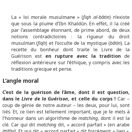
La « loi morale musulmane » (
fiqh al-bâtin
) n’existe
que sous la plume d’Ibn Khaldûn. En effet, il la créé
par l’assemblage étonnant, de prime abord, de deux
notions contradictoires : la rigueur du droit
musulman (
fiqh
) et l’occulte de la mystique (
bâtin
). La
recette du bonheur dont traite le Livre de la
Guérison est
en rupture avec la tradition
de
réflexion antérieure sur l’éthique, y compris avec les
traditions grecque et perse.
L’angle moral
C’est de la guérison de l’âme, dont il est question,
dans le
Livre de la Guérison
, et celle du corps !
Car –
coup de génie de notre auteur – les deux, pour lui, sont
liés. Et, ce lien est tellement important, que je le mets à
l’honneur dans un algorithme de
matching
, dont il est la
clé. Car qui dit
matching
dit, « accord parfait » (en arabe
ittifâq
). Et qui dit « accord parfait » dit forcément « lien ».