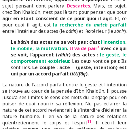
sujet pensant dont parlera
Descartes
. Mais, ce sujet,
chez Ibn Khaldûn, n’est pas là tant pour penser, que pour
agir en étant conscient de ce pour quoi il agit.
Et, ce
pour quoi il agit, est
la recherche du
match
parfait
entre l’intérieur des actes (le
bâtin
) et l’extérieur (le
zâhir
).
Le
bâtin
des actes ne se voit pas : c’est
l’intention,
4
le mobile, la motivation
.
Il va de pair
avec ce qui
se voit, l’apparent (
zâhir
) des actes :
le geste, le
comportement extérieur
.
Les deux vont de pair. Ils
sont liés.
Le couple : acte = (geste, intention) est
uni par un accord parfait (
ittifâq
).
La nature de l’accord parfait entre le geste et l’intention
se trouve au cœur de la pensée d’Ibn Khaldûn. Il pousse
jusqu’à ses limites le sens des mots du langage pour en
puiser de quoi nourrir sa réflexion. Ne pas éclairer la
nature de cet accord reviendrait à s’interdire d’éclairer la
nature humaine. Il en va de la nature des relations
11
qu’entretiennent le corps et l’esprit
. Il décrit leur