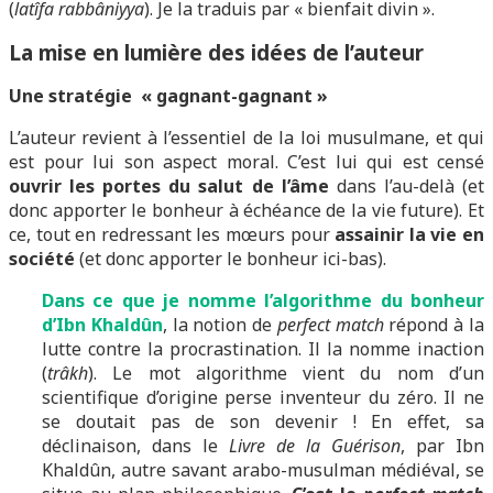
(
latîfa
rabbâniyya
). Je la traduis par « bienfait divin ».
La mise en lumière des idées de l’auteur
Une stratégie « gagnant-gagnant »
L’auteur revient à l’essentiel de la loi musulmane, et qui
est pour lui son aspect moral. C’est lui qui est censé
ouvrir les portes du salut de l’âme
dans l’au-delà (et
donc apporter le bonheur à échéance de la vie future). Et
ce, tout en redressant les mœurs pour
assainir la vie en
société
(et donc apporter le bonheur ici-bas).
Dans ce que je nomme l’algorithme du bonheur
d’Ibn Khaldûn
, la notion de
perfect match
répond à la
lutte contre la procrastination. Il la nomme inaction
(
trâkh
). Le mot algorithme vient du nom d’un
scientifique d’origine perse inventeur du zéro. Il ne
se doutait pas de son devenir ! En effet, sa
déclinaison, dans le
Livre de la Guérison
, par Ibn
Khaldûn, autre savant arabo-musulman médiéval, se