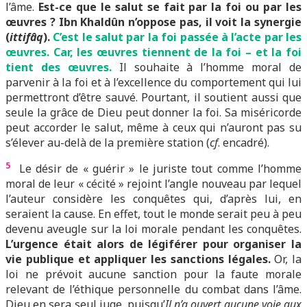
l’âme.
Est-ce que le salut se fait par la foi ou par les
œuvres ? Ibn Khaldûn n’oppose pas, il voit la synergie
(
ittifâq
).
C’est le salut par la foi passée à l’acte par les
œuvres. Car, les œuvres tiennent de la foi – et la foi
tient des œuvres.
Il souhaite à l’homme moral de
parvenir à la foi et à l’excellence du comportement qui lui
permettront d’être sauvé. Pourtant, il soutient aussi que
seule la grâce de Dieu peut donner la foi. Sa miséricorde
peut accorder le salut, même à ceux qui n’auront pas su
s’élever au-delà de la première station (
cf
. encadré).
5
Le désir de « guérir » le juriste tout comme l’homme
moral de leur « cécité » rejoint l’angle nouveau par lequel
l’auteur considère les conquêtes qui, d’après lui, en
seraient la cause. En effet, tout le monde serait peu à peu
devenu aveugle sur la loi morale pendant les conquêtes.
L’urgence était alors de légiférer pour organiser la
vie publique et appliquer les sanctions légales.
Or, la
loi ne prévoit aucune sanction pour la faute morale
relevant de l’éthique personnelle du combat dans l’âme.
Dieu en sera seul juge, puisqu’
Il n’a ouvert aucune voie aux