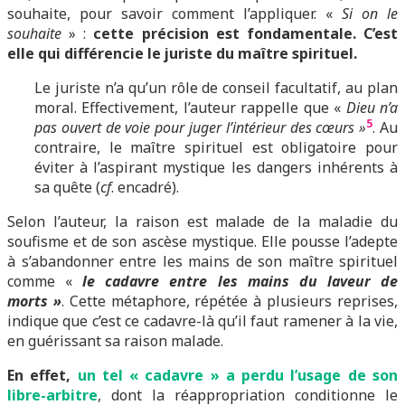
souhaite, pour savoir comment l’appliquer. «
Si on le
souhaite
» :
cette précision est fondamentale. C’est
elle qui différencie le juriste du maître spirituel.
Le juriste n’a qu’un rôle de conseil facultatif, au plan
moral. Effectivement, l’auteur rappelle que «
Dieu n’a
5
pas ouvert de voie pour juger l’intérieur des cœurs »
. Au
contraire, le maître spirituel est obligatoire pour
éviter à l’aspirant mystique les dangers inhérents à
sa quête (
cf
. encadré).
Selon l’auteur, la raison est malade de la maladie du
soufisme et de son ascèse mystique. Elle pousse l’adepte
à s’abandonner entre les mains de son maître spirituel
comme «
le cadavre entre les mains du laveur de
morts »
. Cette métaphore, répétée à plusieurs reprises,
indique que c’est ce cadavre-là qu’il faut ramener à la vie,
en guérissant sa raison malade.
En effet,
un tel « cadavre » a perdu l’usage de son
libre-arbitre
, dont la réappropriation conditionne le