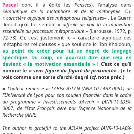
Pascal
dont il a édité les
Pensées
), l’analyse dans
Sémantique de la métaphore et de la métonymie
. Du
«
caractère atypique des métaphores religieuses
« , Le Guern
déduit qu’il lui semble «
difficile de voir là la motivation
essentielle du processus métaphorique
» (Larousse, 1972, p.
72-73). Or, c’est justement le « caractère atypique des
métaphores religieuses » que souligne ici Ibn Khaldoun
,
au point de créer pour lui un degré de langage
spécifique. Du coup, on pourrait dire que cela en
devient « la motivation essentielle » !
C’est ce qu’il
nomme le «
sens figuré du figuré de proximité
« . Je le
vois comme une sorte d’archi-degré (
cf
. note préc.)
«
L’auteur remercie le LABEX ASLAN (ANR-10-LABX-0081) de
l’Université de Lyon pour son soutien financier dans le cadre
du programme « Investissements d’Avenir » (ANR-11-IDEX-
0007) de l’Etat Français géré par l’Agence Nationale de la
Recherche (ANR).
The author is grateful to the ASLAN project (ANR-10-LABX-