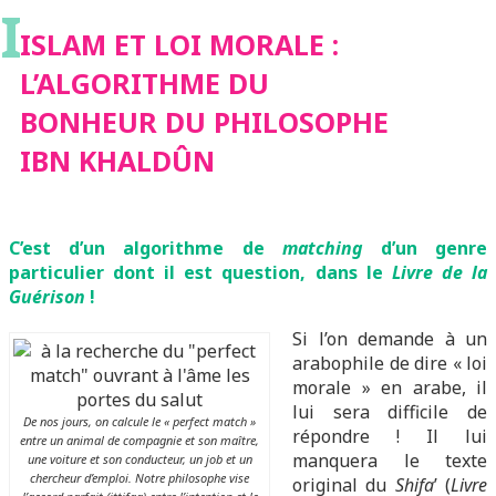
I
BONHEUR DU
ISLAM ET LOI MORALE :
L’ALGORITHME DU
PHILOSOPHE IBN
BONHEUR DU PHILOSOPHE
IBN KHALDÛN
KHALDÛN
C’est d’un algorithme de
matching
d’un genre
particulier dont il est question, dans le
Livre de la
Guérison
!
Si l’on demande à un
arabophile de dire « loi
morale » en arabe, il
lui sera difficile de
De nos jours, on calcule le « perfect match »
répondre ! Il lui
entre un animal de compagnie et son maître,
manquera le texte
une voiture et son conducteur, un job et un
chercheur d’emploi. Notre philosophe vise
original du
Shifa
’ (
Livre