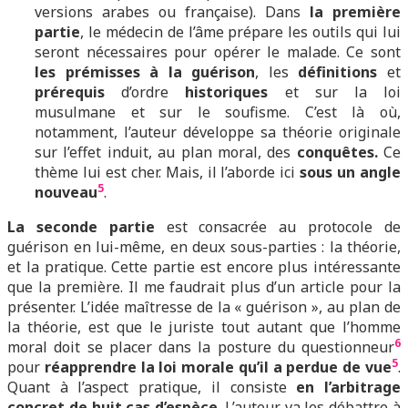
versions arabes ou française). Dans
la première
partie
, le médecin de l’âme prépare les outils qui lui
seront nécessaires pour opérer le malade. Ce sont
les prémisses à la guérison
, les
définitions
et
prérequis
d’ordre
historiques
et sur la loi
musulmane et sur le soufisme. C’est là où,
notamment, l’auteur développe sa théorie originale
sur l’effet induit, au plan moral, des
conquêtes.
Ce
thème lui est cher. Mais, il l’aborde ici
sous un angle
5
nouveau
.
La seconde partie
est consacrée au protocole de
guérison en lui-même, en deux sous-parties : la théorie,
et la pratique. Cette partie est encore plus intéressante
que la première. Il me faudrait plus d’un article pour la
présenter. L’idée maîtresse de la « guérison », au plan de
la théorie, est que le juriste tout autant que l’homme
6
moral doit se placer dans la posture du questionneur
5
pour
réapprendre la loi morale qu’il a perdue de vue
.
Quant à l’aspect pratique, il consiste
en l’arbitrage
concret de huit cas d’espèce
. L’auteur va les débattre à