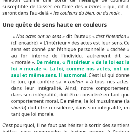
relation comme une sorte de mélange de couleurs
susceptible de laisser en l’âme des «
traces
» qui, dit-il,
seront dans l’au-delà «
les couleurs du bien, ou du mal
« .
Une quête de sens haute en couleurs
«
Nos actes ont un sens
» dit l’auteur, « c
‘est l’intention
»
(cf. encadré). « L’intérieur » des actes est leur sens. Ce
sens est donné par l’éthique personnelle « cachée »
au for interne de l’individu, autrement dit sa
« morale ».
De même, « l’intérieur » de la loi est la
loi « morale ». La loi, comme nos actes, ont un
seul et même sens. Il est moral.
C’est lui qui donne
le ton, qui confère sa «
couleur
» à tous nos actes,
dans leur intégralité. Ainsi, notre comportement,
dans son intégralité, doit être considéré en tant que
comportement moral. De même, la loi musulmane (la
shari’a
) doit être considérée, dans son intégralité, en
tant que loi morale.
C’est pourquoi, il ne faut pas hésiter à sortir des sentiers
battus, pour comprendre le lexique propre à l’auteur.