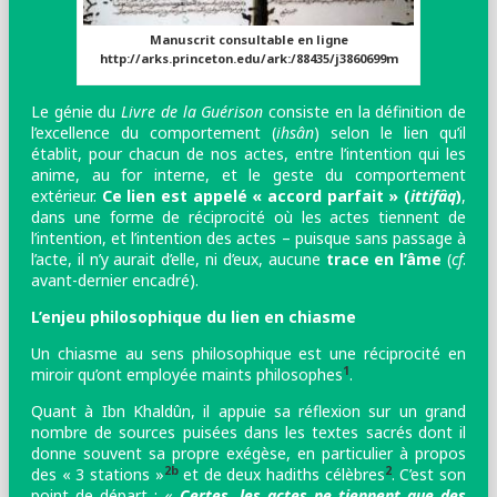
Manuscrit consultable en ligne
http://arks.princeton.edu/ark:/88435/j3860699m
Le génie du
Livre de la Guérison
consiste en la définition de
l’excellence du comportement (
ihsân
) selon le lien qu’il
établit, pour chacun de nos actes, entre l’intention qui les
anime, au for interne, et le geste du comportement
extérieur.
Ce lien est appelé « accord parfait » (
ittifâq
)
,
dans une forme de réciprocité où les actes tiennent de
l’intention, et l’intention des actes – puisque sans passage à
l’acte, il n’y aurait d’elle, ni d’eux, aucune
trace en l’âme
(
cf
.
avant-dernier encadré).
L’enjeu philosophique du lien en chiasme
Un chiasme au sens philosophique est une réciprocité en
1
miroir qu’ont employée maints philosophes
.
Quant à Ibn Khaldûn, il appuie sa réflexion sur un grand
nombre de sources puisées dans les textes sacrés
dont il
donne souvent sa propre exégèse, en particulier à propos
2b
2
des « 3 stations »
et de deux hadiths célèbres
. C’est son
point de départ : «
Certes, les actes ne tiennent que des