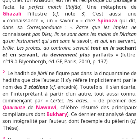
qui, chez Ibn Khaldûn, est l’effet réciproque du passage à
l’acte, le
perfect match
(
ittifâq
). Une métaphore de
Ghazali
l’illustre (
cf
. note 3). C’est aussi une
« connaissance », un « savoir » » chez
Spinoza
qui dit,
dans sa
Correspondance
: «
Parce que les impies ne
connaissent
pas Dieu, ils ne sont dans les mains de l’Artisan
qu’un instrument qui sert sans le
savoir
, et qui,
en servant
,
brûle. Les probes, au contraire, servent
tout en le
sachant
et
en servant
, ils deviennent plus
parfaits
» (lettre
n°19 à Blyenbergh, éd. GF, Paris, 2010, p. 137).
2
Le hadith de
Jibril
ne figure pas dans la cinquantaine de
hadiths que cite l’auteur. Il s’y réfère implicitement par le
nom des
3 stations
(
cf
. encadré). Toutefois,
il s’e
n écarte,
en l’interprétant à partir d’un autre, tout aussi connu,
commençant par «
Certes, les actes…
» (le premier des
Quarante
de
Nawawi
, célèbre résumé des principaux
compilateurs dont
Bukhary
). Ce dernier est analysé dans
son intégralité par l’auteur, dont l’exemple du pèlerin (
cf
.
Thèse).
3