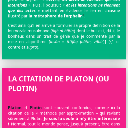
intentions
». Puis, il poursuit «
et les intentions ne tiennent
que des actes
» mettant en évidence le lien en chiasme
3
illustré par
la métaphore de l’orphelin
.
C’est ainsi qu’il en arrive à formuler sa propre définition de la
loi morale musulmane (
fiqh al-bâtin
) dont le but est, dit-il, le
bonheur, dans un trait de génie que je commente par la
mise en algorithme [
ihsân
=
ittifâq
(
bâtin
,
zâhir
)] (
cf
. ci-
contre et
supra
).
LA CITATION DE PLATON (OU
PLOTIN)
Platon
et
Plotin
sont souvent confondus, comme ici la
citation de la « méthode par approximation » qui revient
sûrement à Plotin.
Je suis la seule à m’y être intéressée
!
Normal, tout le monde pense, jusqu’à présent, être dans