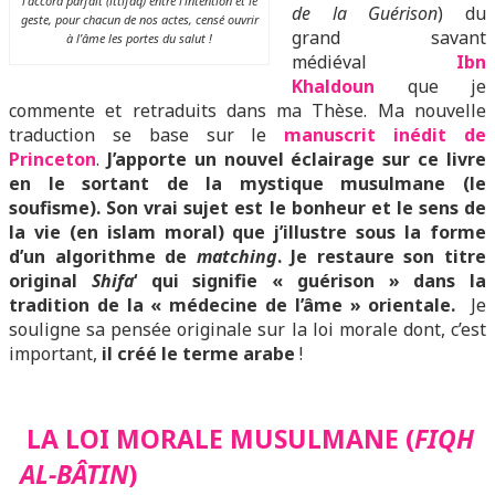
l’accord parfait (ittifaq) entre l’intention et le
de la Guérison
) du
geste, pour chacun de nos actes, censé ouvrir
grand savant
à l’âme les portes du salut !
médiéval
I
bn
Khaldoun
que je
commente et retraduits dans ma Thèse. Ma nouvelle
traduction se base sur le
manuscrit inédit de
Princeton
.
J’apporte un nouvel éclairage sur ce livre
en le sortant de la mystique musulmane (le
soufisme). Son vrai sujet est le bonheur et le sens de
la vie (en islam moral) que j’illustre sous la forme
d’un algorithme de
matching
. Je restaure son titre
original
Shifa
‘ qui signifie « guérison » dans la
tradition de la « médecine de l’âme » orientale.
Je
souligne sa pensée originale sur la loi morale dont, c’est
important,
il créé le terme arabe
!
LA LOI MORALE MUSULMANE (
FIQH
AL-BÂTIN
)