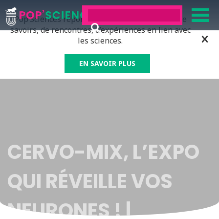
Pop’Sciences répond à tous ceux qui ont soif de
savoirs, de rencontres, d’expériences en lien avec
les sciences.
EN SAVOIR PLUS
CERVO-MIX, L’EXPO
QUI RÉVEILLE VOS
NEURONES ! |