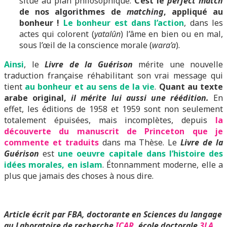
situe au plan philosophique.
C’est le
perfect match
de nos algorithmes de
matching
, appliqué au
bonheur !
Le bonheur est dans l’action
, dans les
actes qui colorent (
yatalûn
) l’âme en bien ou en mal,
sous l’œil de la conscience morale (
wara’a
).
Ainsi
, le
Livre de la Guérison
mérite une nouvelle
traduction française réhabilitant son vrai message qui
tient
au bonheur et au sens de la vie
.
Quant au texte
arabe original,
il mérite lui aussi une réédition.
En
effet, les éditions de 1958 et 1959 sont non seulement
totalement épuisées, mais incomplètes, depuis
la
découverte du manuscrit de Princeton que je
commente et traduits
dans ma Thèse. Le
Livre de la
Guérison
est
une oeuvre capitale dans l’histoire des
idées morales, en islam
. Étonnamment moderne, elle a
plus que jamais des choses à nous dire.
Article écrit par FBA, doctorante en Sciences du langage
au Laboratoire de recherche
ICAR
, école doctorale
3LA
,