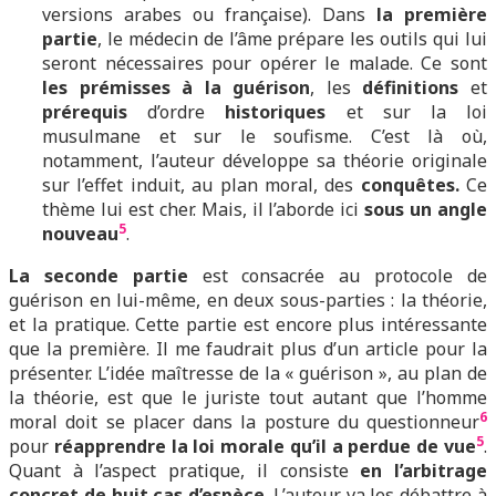
versions arabes ou française). Dans
la première
partie
, le médecin de l’âme prépare les outils qui lui
seront nécessaires pour opérer le malade. Ce sont
les prémisses à la guérison
, les
définitions
et
prérequis
d’ordre
historiques
et sur la loi
musulmane et sur le soufisme. C’est là où,
notamment, l’auteur développe sa théorie originale
sur l’effet induit, au plan moral, des
conquêtes.
Ce
thème lui est cher. Mais, il l’aborde ici
sous un angle
5
nouveau
.
La seconde partie
est consacrée au protocole de
guérison en lui-même, en deux sous-parties : la théorie,
et la pratique. Cette partie est encore plus intéressante
que la première. Il me faudrait plus d’un article pour la
présenter. L’idée maîtresse de la « guérison », au plan de
la théorie, est que le juriste tout autant que l’homme
6
moral doit se placer dans la posture du questionneur
5
pour
réapprendre la loi morale qu’il a perdue de vue
.
Quant à l’aspect pratique, il consiste
en l’arbitrage
concret de huit cas d’espèce
. L’auteur va les débattre à