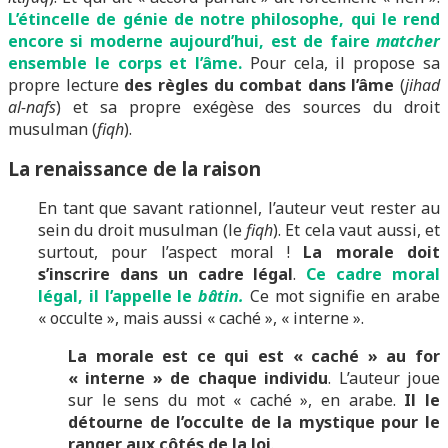
L’étincelle de génie de notre philosophe, qui le rend
encore si moderne aujourd’hui, est de faire
matcher
ensemble le corps et l’âme.
Pour cela, il propose sa
propre lecture
des règles du combat dans l’âme
(
jihad
al-nafs
) et sa propre exégèse des sources du droit
musulman (
fiqh
).
La renaissance de la raison
En tant que savant rationnel, l’auteur veut rester au
sein du droit musulman (le
fiqh
). Et cela vaut aussi, et
surtout, pour l’aspect moral !
La morale doit
s’inscrire dans un cadre légal
.
Ce cadre moral
légal, il l’appelle le
bâtin.
Ce mot signifie en arabe
« occulte », mais aussi « caché », « interne ».
La morale est ce qui est « caché » au for
« interne » de chaque individu
. L’auteur joue
sur le sens du mot « caché », en arabe.
Il le
détourne de l’occulte de la mystique pour le
ranger aux côtés de la loi
.