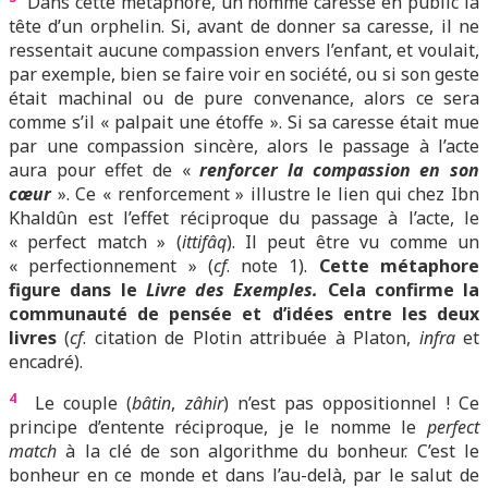
Dans cette métaphore, un homme caresse en public la
tête d’un orphelin. Si, avant de donner sa caresse, il ne
ressentait aucune compassion envers l’enfant, et voulait,
par exemple, bien se faire voir en société, ou si son geste
était machinal ou de pure convenance, alors ce sera
comme s’il « palpait une étoffe ». Si sa caresse était mue
par une compassion sincère, alors le passage à l’acte
aura pour effet de «
renforcer la compassion en son
cœur
». Ce « renforcement » illustre le lien qui chez Ibn
Khaldûn est l’effet réciproque du passage à l’acte, le
« perfect match » (
ittifâq
). Il peut être vu comme un
« perfectionnement » (
cf
. note 1).
Cette métaphore
figure dans le
Livre des Exemples.
Cela confirme la
communauté de pensée et d’idées entre les deux
livres
(
cf
. citation de Plotin attribuée à Platon,
infra
et
encadré).
4
Le couple (
bâtin
,
zâhir
) n’est pas oppositionnel ! Ce
principe d’entente réciproque, je le nomme le
perfect
match
à la clé de son algorithme du bonheur. C’est le
bonheur en ce monde et dans l’au-delà, par le salut de