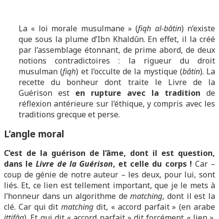
La « loi morale musulmane » (
fiqh al-bâtin
) n’existe
que sous la plume d’Ibn Khaldûn. En effet, il la créé
par l’assemblage étonnant, de prime abord, de deux
notions contradictoires : la rigueur du droit
musulman (
fiqh
) et l’occulte de la mystique (
bâtin
). La
recette du bonheur dont traite le Livre de la
Guérison est
en rupture avec la tradition
de
réflexion antérieure sur l’éthique, y compris avec les
traditions grecque et perse.
L’angle moral
C’est de la guérison de l’âme, dont il est question,
dans le
Livre de la Guérison
, et celle du corps !
Car –
coup de génie de notre auteur – les deux, pour lui, sont
liés. Et, ce lien est tellement important, que je le mets à
l’honneur dans un algorithme de
matching
, dont il est la
clé. Car qui dit
matching
dit, « accord parfait » (en arabe
ittifâq
). Et qui dit « accord parfait » dit forcément « lien ».