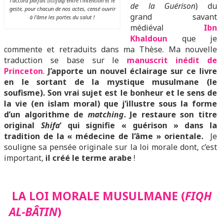
l’accord parfait (ittifaq) entre l’intention et le
de la Guérison
) du
geste, pour chacun de nos actes, censé ouvrir
grand savant
à l’âme les portes du salut !
médiéval
I
bn
Khaldoun
que je
commente et retraduits dans ma Thèse. Ma nouvelle
traduction se base sur le
manuscrit inédit de
Princeton
.
J’apporte un nouvel éclairage sur ce livre
en le sortant de la mystique musulmane (le
soufisme). Son vrai sujet est le bonheur et le sens de
la vie (en islam moral) que j’illustre sous la forme
d’un algorithme de
matching
. Je restaure son titre
original
Shifa
‘ qui signifie « guérison » dans la
tradition de la « médecine de l’âme » orientale.
Je
souligne sa pensée originale sur la loi morale dont, c’est
important,
il créé le terme arabe
!
LA LOI MORALE MUSULMANE (
FIQH
AL-BÂTIN
)