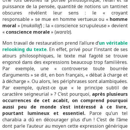
Une fois dévoilés la portée philosophique, l’élan et la
puissance de la pensée, quantité de notions un tantinet
obscures révèlent leur sens : le « croyant
responsable » se mue en homme vertueux ou «
homme
moral
» (
mukallaf
) ; la « conscience scrupuleuse » devient
«
conscience morale
» (
wara’a
).
Mon travail de restauration prend l’allure d’
un véritable
relooking du texte
. En effet, privé pour l’instant de ses
atours philosophiques, le texte mal fagoté se trouve
engoncé dans des expressions beaucoup trop familières.
Par exemple, une « controverse toute bourrée
d’arguments » se dit, en bon français, « débat à charge et
à décharge ». Ou alors, les périphrases sont alambiquées.
Par exemple, qu’est-ce que « le principe subtil de
caractère seigneurial » ? C’est pourquoi,
après plusieurs
occurrences de cet acabit, on comprend pourquoi
aussi peu de monde s’est intéressé à ce livre,
pourtant lumineux et essentiel.
Parce qu’un tel
charabia a dû en décourager plus d’un ! C’est de l’âme
dont parle l’auteur au moyen cette expression générique