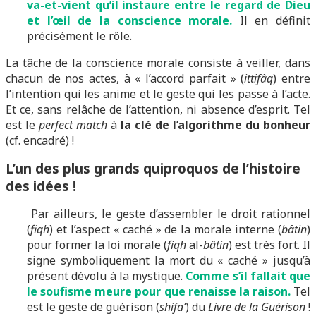
va-et-vient qu’il instaure entre le regard de Dieu
et l’œil de la conscience morale.
Il en définit
précisément le rôle.
La tâche de la conscience morale consiste à veiller, dans
chacun de nos actes, à « l’accord parfait » (
ittifâq
) entre
l’intention qui les anime et le geste qui les passe à l’acte.
Et ce, sans relâche de l’attention, ni absence d’esprit. Tel
est le
perfect match
à
la clé de l’algorithme du bonheur
(cf. encadré) !
L’un des plus grands quiproquos de l’histoire
des idées !
Par ailleurs, le geste d’assembler le droit rationnel
(
fiqh
) et l’aspect « caché » de la morale interne (
bâtin
)
pour former la loi morale (
fiqh
al-
bâtin
) est très fort. Il
signe symboliquement la mort du « caché » jusqu’à
présent dévolu à la mystique.
Comme s’il fallait que
le soufisme meure pour que renaisse la raison.
Tel
est le geste de guérison (
shifa’
) du
Livre de la Guérison
!