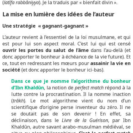
(
latîfa
rabbâniyya
). Je la traduis par « bienfait divin ».
La mise en lumière des idées de l’auteur
Une stratégie « gagnant-gagnant »
L’auteur revient à l’essentiel de la loi musulmane, et qui
est pour lui son aspect moral. C’est lui qui est censé
ouvrir les portes du salut de l’âme
dans l’au-delà (et
donc apporter le bonheur à échéance de la vie future). Et
ce, tout en redressant les mœurs pour
assainir la vie en
société
(et donc apporter le bonheur ici-bas).
Dans ce que je nomme l’algorithme du bonheur
d’Ibn Khaldûn
, la notion de
perfect match
répond à la
lutte contre la procrastination. Il la nomme inaction
(
trâkh
). Le mot algorithme vient du nom d’un
scientifique d’origine perse inventeur du zéro. Il ne
se doutait pas de son devenir ! En effet, sa
déclinaison, dans le
Livre de la Guérison
, par Ibn
Khaldûn, autre savant arabo-musulman médiéval, se