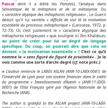
Pascal
dont il a édité les
Pensées
), l’analyse dans
Sémantique de la métaphore et de la métonymie
. Du
«
caractère atypique des métaphores religieuses
« , Le Guern
déduit qu’il lui semble «
difficile de voir là la motivation
essentielle du processus métaphorique
» (Larousse, 1972, p.
72-73). Or, c’est justement le « caractère atypique des
métaphores religieuses » que souligne ici Ibn Khaldoun
,
au point de créer pour lui un degré de langage
spécifique. Du coup, on pourrait dire que cela en
devient « la motivation essentielle » !
C’est ce qu’il
nomme le «
sens figuré du figuré de proximité
« . Je le
vois comme une sorte d’archi-degré (
cf
. note préc.)
«
L’auteur remercie le LABEX ASLAN (ANR-10-LABX-0081) de
l’Université de Lyon pour son soutien financier dans le cadre
du programme « Investissements d’Avenir » (ANR-11-IDEX-
0007) de l’Etat Français géré par l’Agence Nationale de la
Recherche (ANR).
The author is grateful to the ASLAN project (ANR-10-LABX-