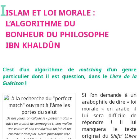
I
BONHEUR DU
ISLAM ET LOI MORALE :
L’ALGORITHME DU
PHILOSOPHE IBN
BONHEUR DU PHILOSOPHE
IBN KHALDÛN
KHALDÛN
C’est d’un algorithme de
matching
d’un genre
particulier dont il est question, dans le
Livre de la
Guérison
!
Si l’on demande à un
arabophile de dire « loi
morale » en arabe, il
lui sera difficile de
De nos jours, on calcule le « perfect match »
répondre ! Il lui
entre un animal de compagnie et son maître,
manquera le texte
une voiture et son conducteur, un job et un
chercheur d’emploi. Notre philosophe vise
original du
Shifa
’ (
Livre