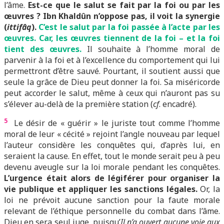
l’âme.
Est-ce que le salut se fait par la foi ou par les
œuvres ? Ibn Khaldûn n’oppose pas, il voit la synergie
(
ittifâq
).
C’est le salut par la foi passée à l’acte par les
œuvres. Car, les œuvres tiennent de la foi – et la foi
tient des œuvres.
Il souhaite à l’homme moral de
parvenir à la foi et à l’excellence du comportement qui lui
permettront d’être sauvé. Pourtant, il soutient aussi que
seule la grâce de Dieu peut donner la foi. Sa miséricorde
peut accorder le salut, même à ceux qui n’auront pas su
s’élever au-delà de la première station (
cf
. encadré).
5
Le désir de « guérir » le juriste tout comme l’homme
moral de leur « cécité » rejoint l’angle nouveau par lequel
l’auteur considère les conquêtes qui, d’après lui, en
seraient la cause. En effet, tout le monde serait peu à peu
devenu aveugle sur la loi morale pendant les conquêtes.
L’urgence était alors de légiférer pour organiser la
vie publique et appliquer les sanctions légales.
Or, la
loi ne prévoit aucune sanction pour la faute morale
relevant de l’éthique personnelle du combat dans l’âme.
Dieu en sera seul juge, puisqu’
Il n’a ouvert aucune voie aux