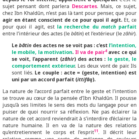
sujet pensant dont parlera
Descartes
. Mais, ce sujet,
chez Ibn Khaldûn, n’est pas là tant pour penser, que pour
agir en étant conscient de ce pour quoi il agit.
Et, ce
pour quoi il agit, est
la recherche du
match
parfait
entre l’intérieur des actes (le
bâtin
) et l’extérieur (le
zâhir
).
Le
bâtin
des actes ne se voit pas : c’est
l’intention,
4
le mobile, la motivation
.
Il va de pair
avec ce qui
se voit, l’apparent (
zâhir
) des actes :
le geste, le
comportement extérieur
.
Les deux vont de pair. Ils
sont liés.
Le couple : acte = (geste, intention) est
uni par un accord parfait (
ittifâq
).
La nature de l’accord parfait entre le geste et l’intention
se trouve au cœur de la pensée d’Ibn Khaldûn. Il pousse
jusqu’à ses limites le sens des mots du langage pour en
puiser de quoi nourrir sa réflexion. Ne pas éclairer la
nature de cet accord reviendrait à s’interdire d’éclairer la
nature humaine. Il en va de la nature des relations
11
qu’entretiennent le corps et l’esprit
. Il décrit leur