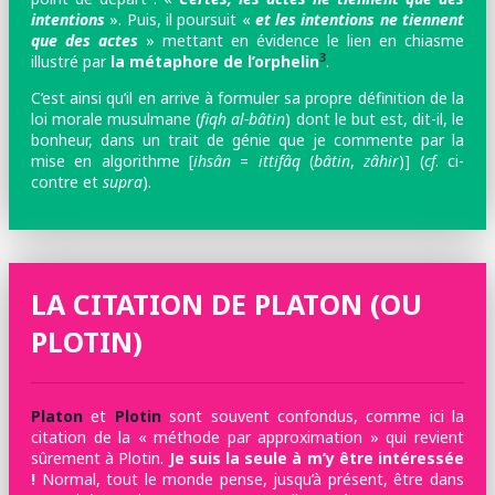
intentions
». Puis, il poursuit «
et les intentions ne tiennent
que des actes
» mettant en évidence le lien en chiasme
3
illustré par
la métaphore de l’orphelin
.
C’est ainsi qu’il en arrive à formuler sa propre définition de la
loi morale musulmane (
fiqh al-bâtin
) dont le but est, dit-il, le
bonheur, dans un trait de génie que je commente par la
mise en algorithme [
ihsân
=
ittifâq
(
bâtin
,
zâhir
)] (
cf
. ci-
contre et
supra
).
LA CITATION DE PLATON (OU
PLOTIN)
Platon
et
Plotin
sont souvent confondus, comme ici la
citation de la « méthode par approximation » qui revient
sûrement à Plotin.
Je suis la seule à m’y être intéressée
!
Normal, tout le monde pense, jusqu’à présent, être dans