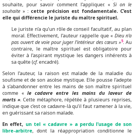
souhaite, pour savoir comment l’appliquer. «
Si on le
souhaite
» :
cette précision est fondamentale. C’est
elle qui différencie le juriste du maître spirituel.
Le juriste n’a qu’un rôle de conseil facultatif, au plan
moral. Effectivement, l’auteur rappelle que «
Dieu n’a
5
pas ouvert de voie pour juger l’intérieur des cœurs »
. Au
contraire, le maître spirituel est obligatoire pour
éviter à l’aspirant mystique les dangers inhérents à
sa quête (
cf
. encadré).
Selon l’auteur, la raison est malade de la maladie du
soufisme et de son ascèse mystique. Elle pousse l’adepte
à s’abandonner entre les mains de son maître spirituel
comme «
le cadavre entre les mains du laveur de
morts »
. Cette métaphore, répétée à plusieurs reprises,
indique que c’est ce cadavre-là qu’il faut ramener à la vie,
en guérissant sa raison malade.
En effet,
un tel « cadavre » a perdu l’usage de son
libre-arbitre
, dont la réappropriation conditionne le