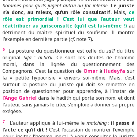
hommes pour qu’ils jugent autrui au for interne.
Le juriste
n’a donc, au mieux, qu’un rôle consultatif.
Mais,
ce
rôle est primordial ! C’est lui que l’auteur veut
réattribuer au jurisconsulte (qu’il est lui-même !)
au
détriment du maître spirituel du soufisme. Il montre
l’exemple en dernière partie (
cf
. note 7).
6
La posture du questionneur est celle du
sa’il
du titre
original
Sifa ‘ al-Sa’il.
Ce sont les doutes de l’homme
moral, dans la lignée du questionnement des
Compagnons. C’est la question de
Omar
à
Hudeyfa
sur
la « petite hypocrisie » envers soi-même. Mais, c’est
surtout la posture du juriste qui doit se remettre en
position de questionner pour apprendre, à l’instar de
l’Ange Gabriel
dans le hadith qui porte son nom, et dont
l’auteur, sans jamais le citer, s’emploie à donner sa propre
exégèse.
7
L’auteur applique à lui-même le
matching
:
il passe à
l’acte ce qu’il dit !
C’est l’occasion de montrer l’exemple
pour inciter l’homme moral à venir consulter le juriste