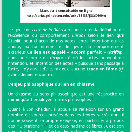
Manuscrit consultable en ligne
http://arks.princeton.edu/ark:/88435/j3860699m
Le génie du
Livre de la Guérison
consiste en la définition de
l’excellence du comportement (
ihsân
) selon le lien qu’il
établit, pour chacun de nos actes, entre l’intention qui les
anime, au for interne, et le geste du comportement
extérieur.
Ce lien est appelé « accord parfait » (
ittifâq
)
,
dans une forme de réciprocité où les actes tiennent de
l’intention, et l’intention des actes – puisque sans passage à
l’acte, il n’y aurait d’elle, ni d’eux, aucune
trace en l’âme
(
cf
.
avant-dernier encadré).
L’enjeu philosophique du lien en chiasme
Un chiasme au sens philosophique est une réciprocité en
1
miroir qu’ont employée maints philosophes
.
Quant à Ibn Khaldûn, il appuie sa réflexion sur un grand
nombre de sources puisées dans les textes sacrés
dont il
donne souvent sa propre exégèse, en particulier à propos
2b
2
des « 3 stations »
et de deux hadiths célèbres
. C’est son
point de départ : «
Certes, les actes ne tiennent que des