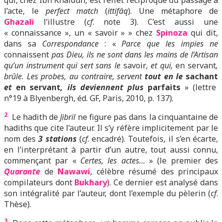
qui, chez Ibn Khaldûn, est l’effet réciproque du passage à
l’acte, le
perfect match
(
ittifâq
). Une métaphore de
Ghazali
l’illustre (
cf
. note 3). C’est aussi une
« connaissance », un « savoir » » chez
Spinoza
qui dit,
dans sa
Correspondance
: «
Parce que les impies ne
connaissent
pas Dieu, ils ne sont dans les mains de l’Artisan
qu’un instrument qui sert sans le
savoir
, et qui,
en servant
,
brûle. Les probes, au contraire, servent
tout en le
sachant
et
en servant
, ils deviennent plus
parfaits
» (lettre
n°19 à Blyenbergh, éd. GF, Paris, 2010, p. 137).
2
Le hadith de
Jibril
ne figure pas dans la cinquantaine de
hadiths que cite l’auteur. Il s’y réfère implicitement par le
nom des
3 stations
(
cf
. encadré). Toutefois,
il s’e
n écarte,
en l’interprétant à partir d’un autre, tout aussi connu,
commençant par «
Certes, les actes…
» (le premier des
Quarante
de
Nawawi
, célèbre résumé des principaux
compilateurs dont
Bukhary
). Ce dernier est analysé dans
son intégralité par l’auteur, dont l’exemple du pèlerin (
cf
.
Thèse).
3