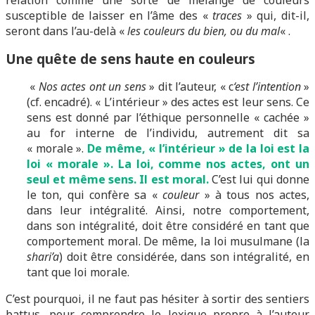
relation comme une sorte de mélange de couleurs
susceptible de laisser en l’âme des «
traces
» qui, dit-il,
seront dans l’au-delà «
les couleurs du bien, ou du mal
« .
Une quête de sens haute en couleurs
«
Nos actes ont un sens
» dit l’auteur, « c
‘est l’intention
»
(cf. encadré). « L’intérieur » des actes est leur sens. Ce
sens est donné par l’éthique personnelle « cachée »
au for interne de l’individu, autrement dit sa
« morale ».
De même, « l’intérieur » de la loi est la
loi « morale ». La loi, comme nos actes, ont un
seul et même sens. Il est moral.
C’est lui qui donne
le ton, qui confère sa «
couleur
» à tous nos actes,
dans leur intégralité. Ainsi, notre comportement,
dans son intégralité, doit être considéré en tant que
comportement moral. De même, la loi musulmane (la
shari’a
) doit être considérée, dans son intégralité, en
tant que loi morale.
C’est pourquoi, il ne faut pas hésiter à sortir des sentiers
battus, pour comprendre le lexique propre à l’auteur.