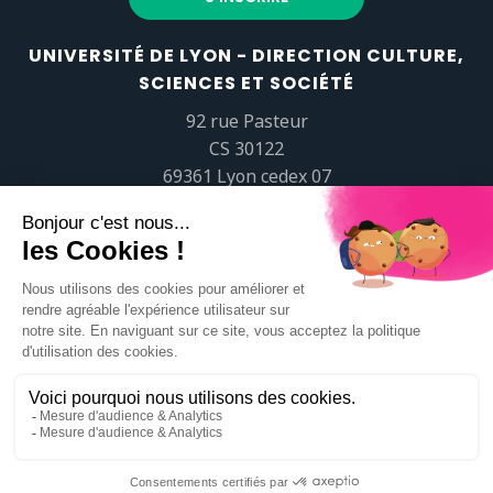
UNIVERSITÉ DE LYON - DIRECTION CULTURE,
SCIENCES ET SOCIÉTÉ
92 rue Pasteur
CS 30122
69361 Lyon cedex 07
popsciences@universite-lyon.fr
Tél.
+33 (0)4 37 37 82 01
https://www.youtube.com/embed/Qm-prNOXepo