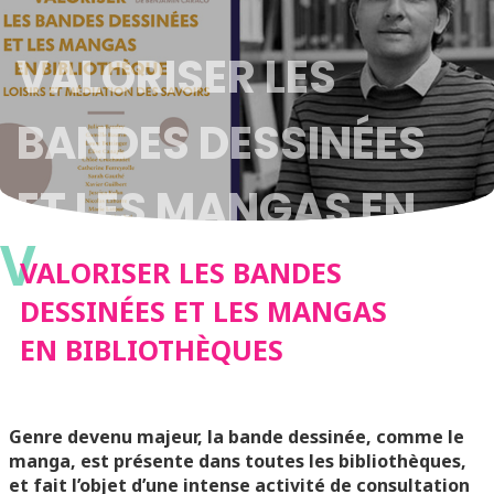
VALORISER LES
BANDES DESSINÉES
ET LES MANGAS EN
V
BIBLIOTHÈQUES
VALORISER LES BANDES
DESSINÉES ET LES MANGAS
EN BIBLIOTHÈQUES
Genre devenu majeur, la bande dessinée, comme le
manga, est présente dans toutes les bibliothèques,
et fait l’objet d’une intense activité de consultation