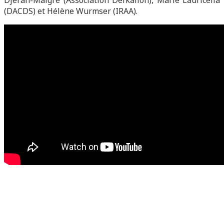
Djeran-Maigre (Association Defkalion), Marie Lauricella
(DACDS) et Hélène Wurmser (IRAA).