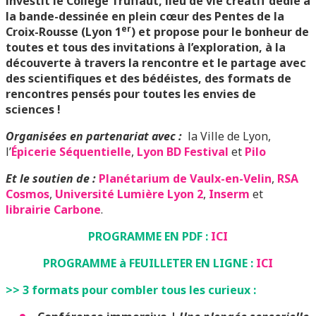
investit le Collège Truffaut, lieu de vie créatif dédié à
la bande-dessinée en plein cœur des Pentes de la
er
Croix-Rousse (Lyon 1
) et propose pour le bonheur de
toutes et tous des invitations à l’exploration, à la
découverte à travers la rencontre et le partage avec
des scientifiques et des bédéistes, des formats de
rencontres pensés pour toutes les envies de
sciences !
Organisées en partenariat avec :
la Ville de Lyon,
l’
Épicerie Séquentielle
,
Lyon BD Festival
et
Pilo
Et le soutien de :
Planétarium de Vaulx-en-Velin
,
RSA
Cosmos
,
Université Lumière Lyon 2
,
Inserm
et
librairie Carbone
.
PROGRAMME EN PDF :
ICI
PROGRAMME à FEUILLETER EN LIGNE :
ICI
>> 3 formats pour combler tous les curieux :