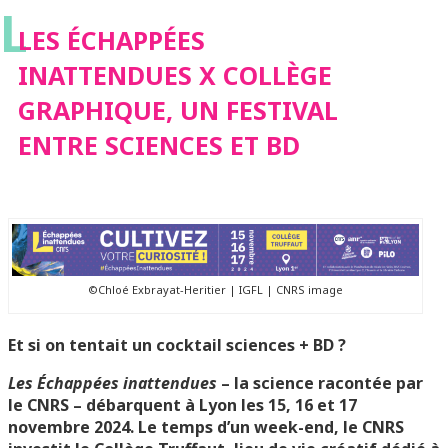
L
UN FESTIVAL ENTRE
LES ÉCHAPPÉES
INATTENDUES X COLLÈGE
SCIENCES ET BD
GRAPHIQUE, UN FESTIVAL
ENTRE SCIENCES ET BD
©Chloé Exbrayat-Heritier | IGFL | CNRS image
Et si on tentait un cocktail sciences + BD ?
Les Échappées inattendues
– la science racontée par
le CNRS – débarquent à Lyon les 15, 16 et 17
novembre 2024. Le temps d’un week-end, le CNRS