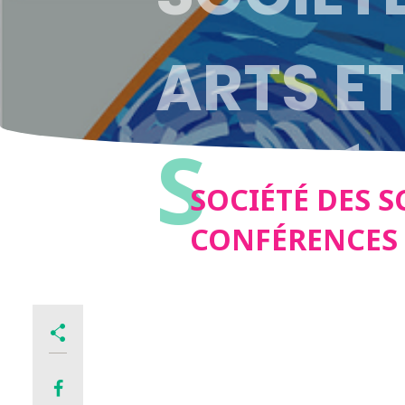
ARTS ET
S
CONFÉR
SOCIÉTÉ DES S
CONFÉRENCES