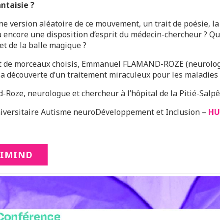
ntaisie ?
ne version aléatoire de ce mouvement, un trait de poésie, la
ou encore une disposition d’esprit du médecin-chercheur ? Que
et de la balle magique ?
 et de morceaux choisis, Emmanuel FLAMAND-ROZE (neurolog
e la découverte d’un traitement miraculeux pour les maladi
oze, neurologue et chercheur à l’hôpital de la Pitié-Salpê
niversitaire Autisme neuroDéveloppement et Inclusion –
HU
 IMIND