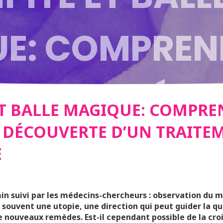
E: COMPREND
SUS DE DÉC
ET BALLE MAGIQUE: COMPRE
 DÉCOUVERTE D’UN TRAITE
RAITEMENT QU
E
 LA VIE
in suivi par les médecins-chercheurs : observation du 
 souvent une utopie, une direction qui peut guider la 
e nouveaux remèdes. Est-il cependant possible de la cro