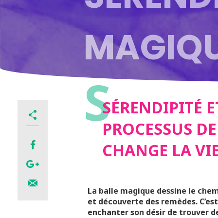
MAGIQU
S
PROCES
SÉRENDIPITÉ 
PROCESSUS DE
D’UN T
CHANGE LA VI
CHANGE
La balle magique dessine le chem
et découverte des remèdes. C’est
enchanter son désir de trouver d