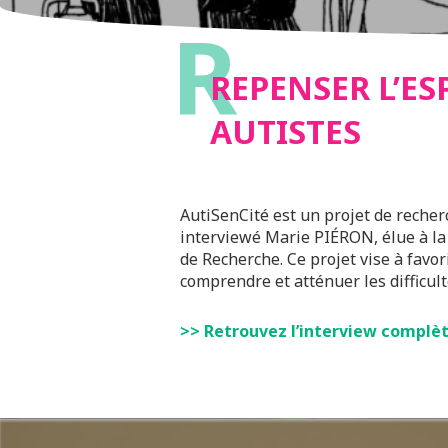
R
AUTIST
REPENSER L’E
AUTISTES
AutiSenCité est un projet de recherc
interviewé Marie PIÉRON, élue à la 
de Recherche. Ce projet vise à favor
comprendre et atténuer les difficul
>> Retrouvez l’interview complète