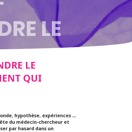
RE LE
OUVERTE
NDRE LE
MENT QUI
I
monde, hypothèse, expériences …
quête du médecin-chercheur et
iser par hasard dans un