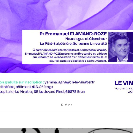
©iMind