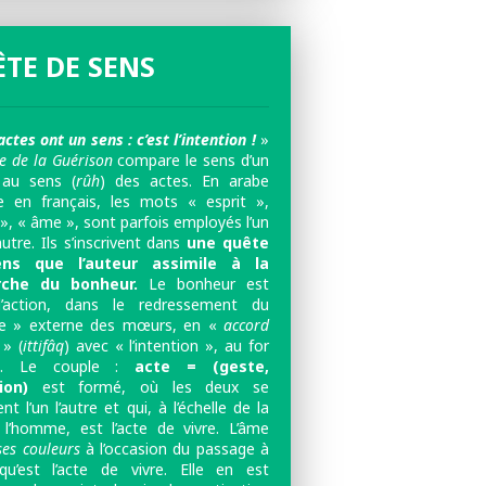
TE DE SENS
actes ont un sens : c’est l’intention !
»
re de la Guérison
compare le sens d’un
 au sens (
rûh
) des actes. En arabe
en français, les mots « esprit »,
», « âme », sont parfois employés l’un
autre. Ils s’inscrivent dans
une quête
ns que l’auteur assimile à la
rche du bonheur.
Le bonheur est
l’action, dans le redressement du
e » externe des mœurs, en «
accord
» (
ittifâq
) avec « l’intention », au for
ne. Le couple :
acte = (geste,
tion)
est formé, où les deux se
ent l’un l’autre et qui, à l’échelle de la
 l’homme, est l’acte de vivre. L’âme
ses couleurs
à l’occasion du passage à
 qu’est l’acte de vivre. Elle en est