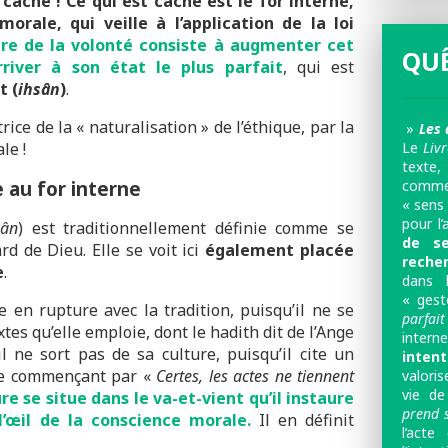
 caché !
Ce qui est caché est le for interne,
morale, qui veille à l’application de la loi
itre de la volonté consiste à augmenter cet
QUÊ
river à son état le plus parfait
, qui est
t (
ihsân
)
.
rice de la « naturalisation » de l’éthique, par la
»
Les 
Le
Liv
le !
texte,
comme 
e au for interne
« sens 
pour l’
sân
) est traditionnellement définie comme se
de se
d de Dieu. Elle se voit ici
également placée
reche
e
.
dans 
« gest
en rupture avec la tradition, puisqu’il ne se
parfait
tes qu’elle emploie, dont le hadith dit de l’Ange
inter
il ne sort pas de sa culture, puisqu’il cite un
inten
bre commençant par «
Certes, les actes ne tiennent
valoris
vie de
re se situe dans le va-et-vient qu’il instaure
prend 
l’œil de la conscience morale.
Il en définit
l’acte