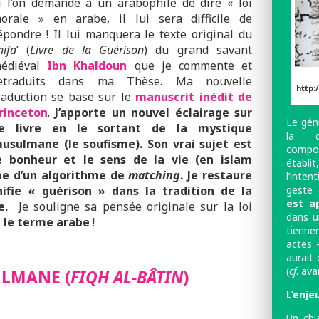
i l’on demande à un arabophile de dire « loi
orale » en arabe, il lui sera difficile de
épondre ! Il lui manquera le texte original du
hifa
’ (
Livre de la Guérison
) du grand savant
édiéval
I
bn Khaldoun
que je commente et
etraduits dans ma Thèse. Ma nouvelle
http:
raduction se base sur le
manuscrit inédit de
rinceton
.
J’apporte un nouvel éclairage sur
Le gén
e livre en le sortant de la mystique
la dé
usulmane (le soufisme). Son vrai sujet est
compo
e bonheur et le sens de la vie (en islam
établi
rme d’un algorithme de
matching
. Je restaure
l’inten
geste 
gnifie « guérison » dans la tradition de la
est a
le.
Je souligne sa pensée originale sur la loi
dans u
é le terme arabe
!
tienne
actes –
aurait 
(
cf
. ava
LMANE (
FIQH AL-BÂTIN
)
L’enje
Un chi