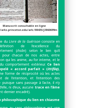
Manuscrit consultable en ligne
//arks.princeton.edu/ark:/88435/j3860699m
ie du
Livre de la Guérison
consiste en
finition de l’excellence du
rtement (
ihsân
) selon le lien qu’il
t, pour chacun de nos actes, entre
tion qui les anime, au for interne, et le
du comportement extérieur.
Ce lien
ppelé « accord parfait » (
ittifâq
)
,
ne forme de réciprocité où les actes
nt de l’intention, et l’intention des
 puisque sans passage à l’acte, il n’y
d’elle, ni d’eux, aucune
trace en l’âme
nt-dernier encadré).
u philosophique du lien en chiasme
asme au sens philosophique est une