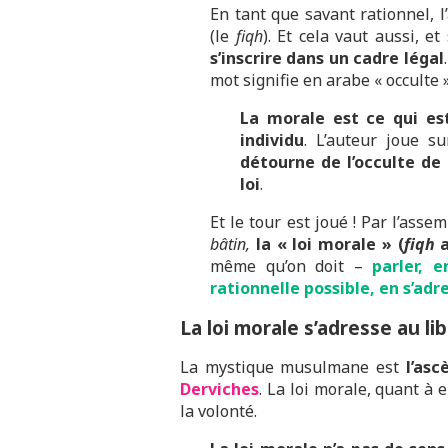
En tant que savant rationnel, 
(le
fiqh
). Et cela vaut aussi, e
s’inscrire dans un cadre légal
mot signifie en arabe « occulte »
La morale est ce qui es
individu
. L’auteur joue s
détourne de l’occulte de
loi
.
Et le tour est joué ! Par l’ass
bâtin,
la « loi morale » (
fiqh
a
même qu’on doit –
parler, 
rationnelle possible, en s’adr
La loi morale s’adresse au li
La mystique musulmane est
l’asc
Derviches
. La loi morale, quant à e
la volonté.