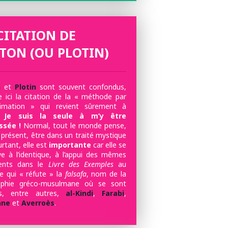
CITATION DE
TON (OU PLOTIN)
n
et
Plotin
sont souvent confondus,
ici la citation de la « méthode par
ximation » qui revient sûrement à
Je suis la seule à m’y être
ssée !
Normal, tout le monde pense,
 présent, être dans un traité mystique
urtant, elle est
importante
car elle se
ve à l’identique, à l’appui des mêmes
ents dans le
Livre des Exemples
au
re qui « réfute » la
falsafa
, nom de la
sophie gréco-musulmane où se sont
rés, entre autres,
al-Kindi
,
Farabi
,
nne
et
Averroès
.