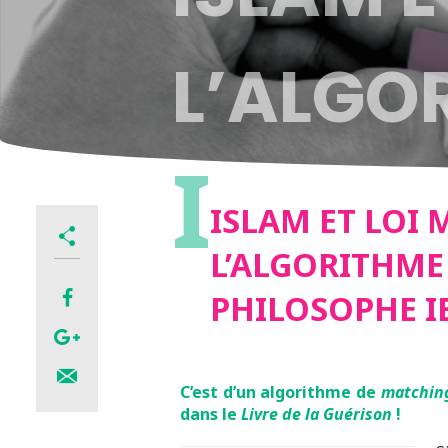
L’ALGO
I
DU PHI
ISLAM ET LOI 
L’ALGORITHM
KHALD
PHILOSOPHE 
C’est d’un algorithme de
matchin
dans le
Livre de la Guérison
!