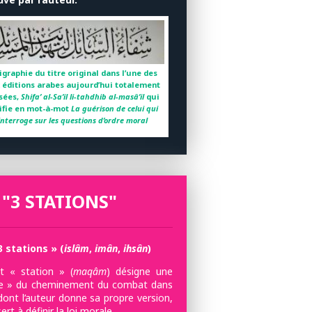
igraphie du titre original dans l’une des
 éditions arabes aujourd’hui totalement
sées,
Shifa’ al-Sa’il li-tahdhib al-masâ’il
qui
ifie en mot-à-mot
La guérison de celui qui
’interroge sur les questions d’ordre moral
 "3 STATIONS"
3 stations » (
islâm
,
imân
,
ihsân
)
 « station » (
maqâm
) désigne une
e » du cheminement du combat dans
dont l’auteur donne sa propre version,
sert à définir la loi morale.