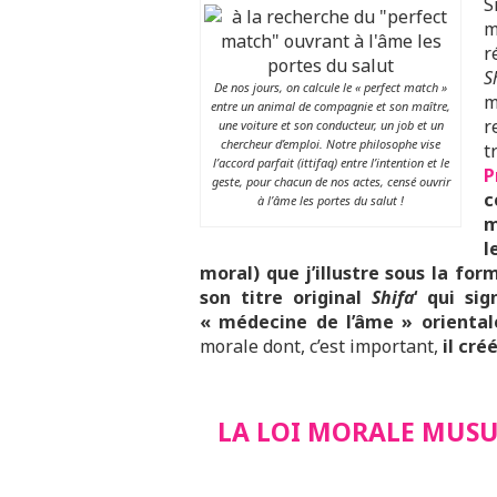
S
m
r
S
De nos jours, on calcule le « perfect match »
m
entre un animal de compagnie et son maître,
r
une voiture et son conducteur, un job et un
chercheur d’emploi. Notre philosophe vise
t
l’accord parfait (ittifaq) entre l’intention et le
P
geste, pour chacun de nos actes, censé ouvrir
c
à l’âme les portes du salut !
m
l
moral) que j’illustre sous la fo
son titre original
Shifa
‘ qui si
« médecine de l’âme » orienta
morale dont, c’est important,
il cré
LA LOI MORALE MUSU