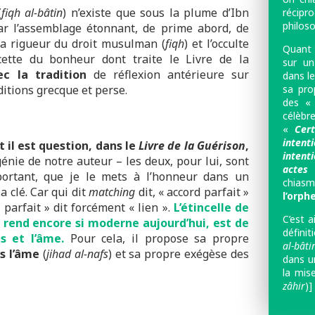
(
fiqh al-bâtin
) n’existe que sous la plume d’Ibn
récipr
philos
par l’assemblage étonnant, de prime abord, de
 la rigueur du droit musulman (
fiqh
) et l’occulte
Quant 
cette du bonheur dont traite le Livre de la
sur u
c la tradition
de réflexion antérieure sur
dans l
sa pro
aditions grecque et perse.
des « 
célèbr
«
Cer
intent
t il est question, dans le
Livre de la Guérison
,
inte
énie de notre auteur – les deux, pour lui, sont
actes
»
mportant, que je le mets à l’honneur dans un
chias
 la clé. Car qui dit
matching
dit, « accord parfait »
l’orphe
d parfait » dit forcément « lien ».
L’étincelle de
C’est a
e rend encore si moderne aujourd’hui, est de
défini
 et l’âme.
Pour cela, il propose sa propre
al-bâti
s l’âme
(
jihad al-nafs
) et sa propre exégèse des
dans u
la mis
zâhir
)] 