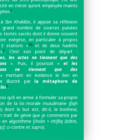
ocité en miroir qu’ont employée maints
1
ophes
.
à Ibn Khaldûn, il appuie sa réflexion
n grand nombre de sources puisées
es textes sacrés
dont il donne souvent
pre exégèse, en particulier à propos
2b
3 stations »
et de deux hadiths
2
es
. C’est son point de départ :
tes, les actes ne tiennent que des
ions
». Puis, il poursuit «
et les
ntions ne tiennent que des
 mettant en évidence le lien en
me illustré par
la métaphore de
3
lin
.
insi qu’il en arrive à formuler sa propre
tion de la loi morale musulmane (
fiqh
n
) dont le but est, dit-il, le bonheur,
n trait de génie que je commente par
e en algorithme [
ihsân
=
ittifâq
(
bâtin
,
(
cf
. ci-contre et
supra
).