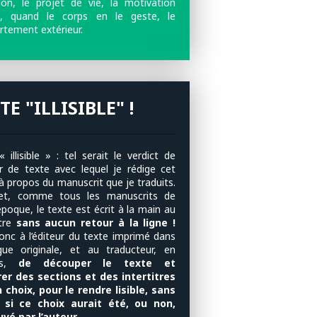
ntion, le projet de vie, la motivation
e, quand le corps en le geste, le
tement extérieur.
TE "ILLISIBLE" !
 illisible » : tel serait le verdict de
eur de texte avec lequel je rédige cet
 à propos du manuscrit que je traduits.
fet, comme tous les manuscrits de
poque, le texte est écrit à la main au
tre
sans aucun retour à la ligne !
donc à l’éditeur du texte imprimé dans
gue originale, et au traducteur, en
ais,
de découper le texte et
rer des sections et des intertitres
 choix, pour le rendre lisible, sans
r si ce choix aurait été, ou non,
vé par l’auteur.