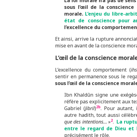
La loi morale n’a pas de sens
sous l’œil de la conscience 
morale.
L’enjeu du libre-arb
état de conscience pour ar
l’excellence du comportemen
Et ainsi, arrive la rupture annonciat
mise en avant de la conscience mora
L’œil de la conscience moral
L’excellence du comportement (
ih
sentir en permanence sous le regar
sous l’œil de la conscience moral
Ibn Khaldûn signe une exégèse 
réfère pas explicitement aux tex
2b
Gabriel (
Jibril
)
. Pour autant, 
autre hadith, tout aussi célè
2
que des intentions…
»
.
La ruptu
entre le regard de Dieu et 
précisément le rôle.