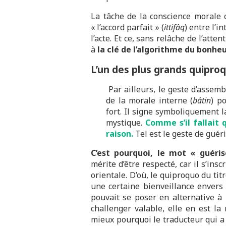
La tâche de la conscience morale c
« l’accord parfait » (
ittifâq
) entre l’i
l’acte. Et ce, sans relâche de l’atten
à
la clé de l’algorithme du bonhe
L’un des plus grands quiproqu
Par ailleurs, le geste d’assembl
de la morale interne (
bâtin
) p
fort. Il signe symboliquement l
mystique.
Comme s’il fallait
raison.
Tel est le geste de guéri
C’est pourquoi, le mot « guéris
mérite d’être respecté, car il s’insc
orientale. D’où, le quiproquo du tit
une certaine bienveillance envers 
pouvait se poser en alternative à 
challenger valable, elle en est la
mieux pourquoi le traducteur qui a f