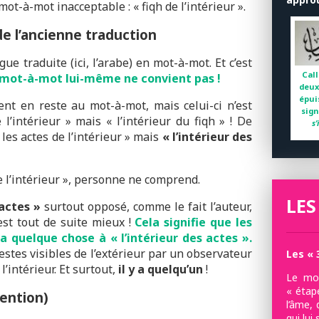
n mot-à-mot inacceptable : « fiqh de l’intérieur ».
e l’ancienne traduction
gue traduite (ici, l’arabe) en mot-à-mot. Et c’est
Call
 mot-à-mot lui-même ne convient pas !
deux
épui
nt en reste au mot-à-mot, mais celui-ci n’est
sign
 l’intérieur » mais « l’intérieur du fiqh » ! De
s
 les actes de l’intérieur » mais
« l’intérieur des
de l’intérieur », personne ne comprend.
LES
 actes »
surtout opposé, comme le fait l’auteur,
’est tout de suite mieux !
Cela signifie que les
 a quelque chose à « l’intérieur des actes ».
estes visibles de l’extérieur par un observateur
Les « 
l’intérieur. Et surtout,
il y a quelqu’un
!
Le mot
« étap
tention)
l’âme, 
qui lui 