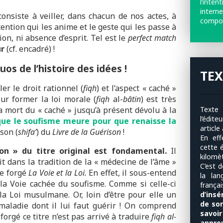
l’inte
intern
onsiste à veiller, dans chacun de nos actes, à
compor
ntention qui les anime et le geste qui les passe à
tion, ni absence d’esprit. Tel est le
perfect match
ur
(cf. encadré) !
os de l’histoire des idées !
TEX
er le droit rationnel (
fiqh
) et l’aspect « caché »
our former la loi morale (
fiqh
al-
bâtin
) est très
Texte «
a mort du « caché » jusqu’à présent dévolu à la
l’édit
 que le soufisme meure pour que renaisse la
article
son (
shifa’
) du
Livre de la Guérison
!
En ef
cette é
on » du titre original est fondamental.
Il
kilomè
rit dans la tradition de la « médecine de l’âme »
C’est 
re forgé
La Voie et la Loi.
En effet, il sous-entend
la lan
la Voie cachée du soufisme. Comme si celle-ci
franç
la Loi musulmane. Or, loin d’être pour elle un
d’insé
de son
 maladie dont il lui faut guérir ! On comprend
savoi
orgé ce titre n’est pas arrivé à traduire
fiqh al-
approu