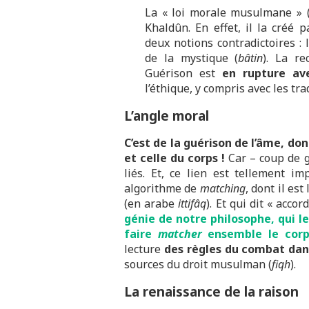
La « loi morale musulmane » 
Khaldûn. En effet, il la créé 
deux notions contradictoires :
de la mystique (
bâtin
). La re
Guérison est
en rupture ave
l’éthique, y compris avec les tr
L’angle moral
C’est de la guérison de l’âme, don
et celle du corps !
Car – coup de g
liés. Et, ce lien est tellement i
algorithme de
matching
, dont il est
(en arabe
ittifâq
). Et qui dit « accor
génie de notre philosophe, qui l
faire
matcher
ensemble le corps
lecture
des règles du combat dan
sources du droit musulman (
fiqh
).
La renaissance de la raison