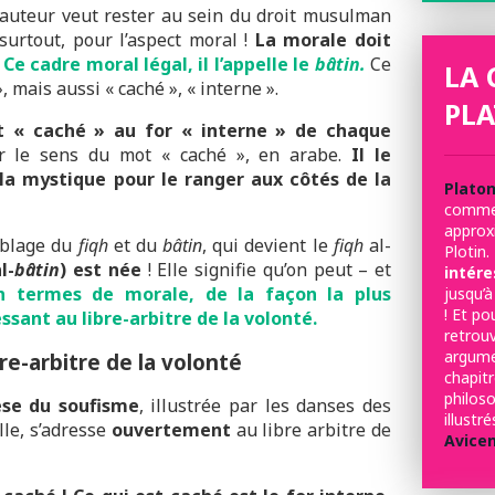
l’auteur veut rester au sein du droit musulman
t surtout, pour l’aspect moral !
La morale doit
.
Ce cadre moral légal, il l’appelle le
bâtin.
Ce
LA 
, mais aussi « caché », « interne ».
PLA
t « caché » au for « interne » de chaque
ur le sens du mot « caché », en arabe.
Il le
 la mystique pour le ranger aux côtés de la
Plato
comme 
appro
emblage du
fiqh
et du
bâtin
, qui devient le
fiqh
al-
Plotin.
l-
bâtin
) est née
! Elle signifie qu’on peut – et
intére
en termes de morale, de la façon la plus
jusqu’à
! Et po
essant au libre-arbitre de la volonté.
retrou
argum
bre-arbitre de la volonté
chapit
philo
èse du soufisme
, illustrée par les danses des
illust
lle, s’adresse
ouvertement
au libre arbitre de
Avice