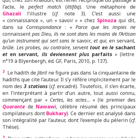
qui, chez Ibn Khaldûn, est l’effet réciproque du passage à
l’acte, le
perfect match
(
ittifâq
). Une métaphore de
Ghazali
l’illustre (
cf
. note 3). C’est aussi une
« connaissance », un « savoir » » chez
Spinoza
qui dit,
dans sa
Correspondance
: «
Parce que les impies ne
connaissent
pas Dieu, ils ne sont dans les mains de l’Artisan
qu’un instrument qui sert sans le
savoir
, et qui,
en servant
,
brûle. Les probes, au contraire, servent
tout en le
sachant
et
en servant
, ils deviennent plus
parfaits
» (lettre
n°19 à Blyenbergh, éd. GF, Paris, 2010, p. 137).
2
Le hadith de
Jibril
ne figure pas dans la cinquantaine de
hadiths que cite l’auteur. Il s’y réfère implicitement par le
nom des
3 stations
(
cf
. encadré). Toutefois,
il s’e
n écarte,
en l’interprétant à partir d’un autre, tout aussi connu,
commençant par «
Certes, les actes…
» (le premier des
Quarante
de
Nawawi
, célèbre résumé des principaux
compilateurs dont
Bukhary
). Ce dernier est analysé dans
son intégralité par l’auteur, dont l’exemple du pèlerin (
cf
.
Thèse).
3