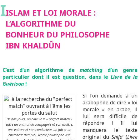
I
BONHEUR DU
ISLAM ET LOI MORALE :
L’ALGORITHME DU
PHILOSOPHE IBN
BONHEUR DU PHILOSOPHE
IBN KHALDÛN
KHALDÛN
C’est d’un algorithme de
matching
d’un genre
particulier dont il est question, dans le
Livre de la
Guérison
!
Si l’on demande à un
arabophile de dire « loi
morale » en arabe, il
lui sera difficile de
De nos jours, on calcule le « perfect match »
répondre ! Il lui
entre un animal de compagnie et son maître,
manquera le texte
une voiture et son conducteur, un job et un
chercheur d’emploi. Notre philosophe vise
original du
Shifa
’ (
Livre