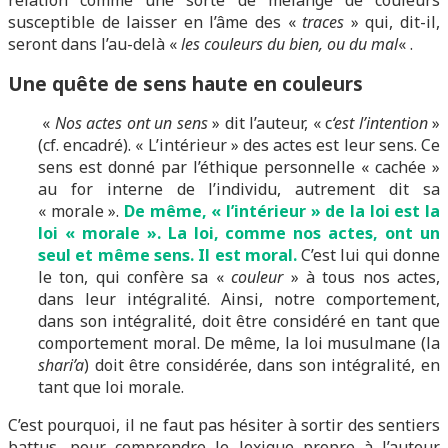
relation comme une sorte de mélange de couleurs
susceptible de laisser en l’âme des «
traces
» qui, dit-il,
seront dans l’au-delà «
les couleurs du bien, ou du mal
« .
Une quête de sens haute en couleurs
«
Nos actes ont un sens
» dit l’auteur, « c
‘est l’intention
»
(cf. encadré). « L’intérieur » des actes est leur sens. Ce
sens est donné par l’éthique personnelle « cachée »
au for interne de l’individu, autrement dit sa
« morale ».
De même, « l’intérieur » de la loi est la
loi « morale ». La loi, comme nos actes, ont un
seul et même sens. Il est moral.
C’est lui qui donne
le ton, qui confère sa «
couleur
» à tous nos actes,
dans leur intégralité. Ainsi, notre comportement,
dans son intégralité, doit être considéré en tant que
comportement moral. De même, la loi musulmane (la
shari’a
) doit être considérée, dans son intégralité, en
tant que loi morale.
C’est pourquoi, il ne faut pas hésiter à sortir des sentiers
battus, pour comprendre le lexique propre à l’auteur.