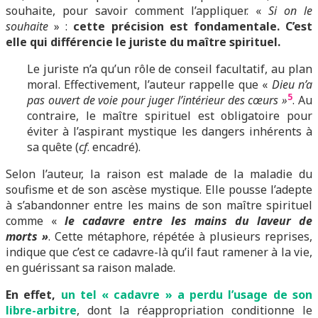
souhaite, pour savoir comment l’appliquer. «
Si on le
souhaite
» :
cette précision est fondamentale. C’est
elle qui différencie le juriste du maître spirituel.
Le juriste n’a qu’un rôle de conseil facultatif, au plan
moral. Effectivement, l’auteur rappelle que «
Dieu n’a
5
pas ouvert de voie pour juger l’intérieur des cœurs »
. Au
contraire, le maître spirituel est obligatoire pour
éviter à l’aspirant mystique les dangers inhérents à
sa quête (
cf
. encadré).
Selon l’auteur, la raison est malade de la maladie du
soufisme et de son ascèse mystique. Elle pousse l’adepte
à s’abandonner entre les mains de son maître spirituel
comme «
le cadavre entre les mains du laveur de
morts »
. Cette métaphore, répétée à plusieurs reprises,
indique que c’est ce cadavre-là qu’il faut ramener à la vie,
en guérissant sa raison malade.
En effet,
un tel « cadavre » a perdu l’usage de son
libre-arbitre
, dont la réappropriation conditionne le