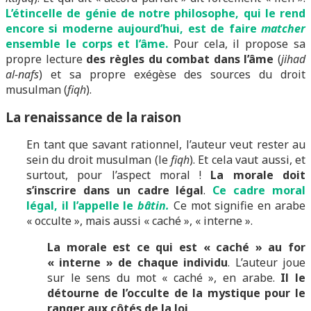
L’étincelle de génie de notre philosophe, qui le rend
encore si moderne aujourd’hui, est de faire
matcher
ensemble le corps et l’âme.
Pour cela, il propose sa
propre lecture
des règles du combat dans l’âme
(
jihad
al-nafs
) et sa propre exégèse des sources du droit
musulman (
fiqh
).
La renaissance de la raison
En tant que savant rationnel, l’auteur veut rester au
sein du droit musulman (le
fiqh
). Et cela vaut aussi, et
surtout, pour l’aspect moral !
La morale doit
s’inscrire dans un cadre légal
.
Ce cadre moral
légal, il l’appelle le
bâtin.
Ce mot signifie en arabe
« occulte », mais aussi « caché », « interne ».
La morale est ce qui est « caché » au for
« interne » de chaque individu
. L’auteur joue
sur le sens du mot « caché », en arabe.
Il le
détourne de l’occulte de la mystique pour le
ranger aux côtés de la loi
.