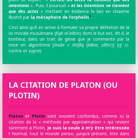
intentions
». Puis, il poursuit «
et les intentions ne tiennent
que des actes
» mettant en évidence le lien en chiasme
3
illustré par
la métaphore de l’orphelin
.
C’est ainsi qu’il en arrive à formuler sa propre définition de la
loi morale musulmane (
fiqh al-bâtin
) dont le but est, dit-il, le
bonheur, dans un trait de génie que je commente par la
mise en algorithme [
ihsân
=
ittifâq
(
bâtin
,
zâhir
)] (
cf
. ci-
contre et
supra
).
LA CITATION DE PLATON (OU
PLOTIN)
Platon
et
Plotin
sont souvent confondus, comme ici la
citation de la « méthode par approximation » qui revient
sûrement à Plotin.
Je suis la seule à m’y être intéressée
!
Normal, tout le monde pense, jusqu’à présent, être dans