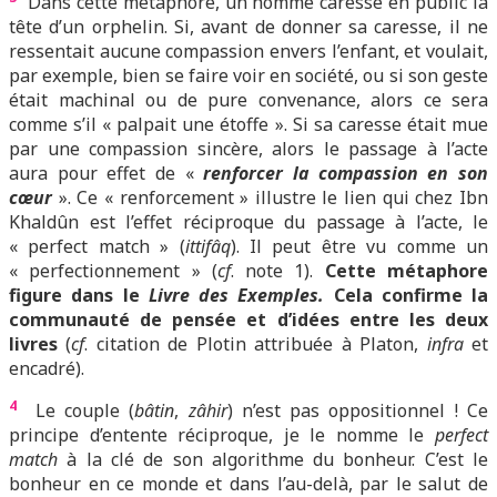
Dans cette métaphore, un homme caresse en public la
tête d’un orphelin. Si, avant de donner sa caresse, il ne
ressentait aucune compassion envers l’enfant, et voulait,
par exemple, bien se faire voir en société, ou si son geste
était machinal ou de pure convenance, alors ce sera
comme s’il « palpait une étoffe ». Si sa caresse était mue
par une compassion sincère, alors le passage à l’acte
aura pour effet de «
renforcer la compassion en son
cœur
». Ce « renforcement » illustre le lien qui chez Ibn
Khaldûn est l’effet réciproque du passage à l’acte, le
« perfect match » (
ittifâq
). Il peut être vu comme un
« perfectionnement » (
cf
. note 1).
Cette métaphore
figure dans le
Livre des Exemples.
Cela confirme la
communauté de pensée et d’idées entre les deux
livres
(
cf
. citation de Plotin attribuée à Platon,
infra
et
encadré).
4
Le couple (
bâtin
,
zâhir
) n’est pas oppositionnel ! Ce
principe d’entente réciproque, je le nomme le
perfect
match
à la clé de son algorithme du bonheur. C’est le
bonheur en ce monde et dans l’au-delà, par le salut de