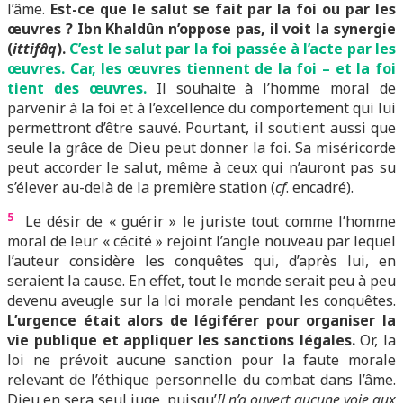
l’âme.
Est-ce que le salut se fait par la foi ou par les
œuvres ? Ibn Khaldûn n’oppose pas, il voit la synergie
(
ittifâq
).
C’est le salut par la foi passée à l’acte par les
œuvres. Car, les œuvres tiennent de la foi – et la foi
tient des œuvres.
Il souhaite à l’homme moral de
parvenir à la foi et à l’excellence du comportement qui lui
permettront d’être sauvé. Pourtant, il soutient aussi que
seule la grâce de Dieu peut donner la foi. Sa miséricorde
peut accorder le salut, même à ceux qui n’auront pas su
s’élever au-delà de la première station (
cf
. encadré).
5
Le désir de « guérir » le juriste tout comme l’homme
moral de leur « cécité » rejoint l’angle nouveau par lequel
l’auteur considère les conquêtes qui, d’après lui, en
seraient la cause. En effet, tout le monde serait peu à peu
devenu aveugle sur la loi morale pendant les conquêtes.
L’urgence était alors de légiférer pour organiser la
vie publique et appliquer les sanctions légales.
Or, la
loi ne prévoit aucune sanction pour la faute morale
relevant de l’éthique personnelle du combat dans l’âme.
Dieu en sera seul juge, puisqu’
Il n’a ouvert aucune voie aux