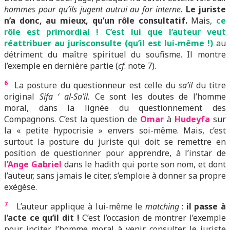
hommes pour qu’ils jugent autrui au for interne.
Le juriste
n’a donc, au mieux, qu’un rôle consultatif.
Mais,
ce
rôle est primordial ! C’est lui que l’auteur veut
réattribuer au jurisconsulte (qu’il est lui-même !)
au
détriment du maître spirituel du soufisme. Il montre
l’exemple en dernière partie (
cf
. note 7).
6
La posture du questionneur est celle du
sa’il
du titre
original
Sifa ‘ al-Sa’il.
Ce sont les doutes de l’homme
moral, dans la lignée du questionnement des
Compagnons. C’est la question de
Omar
à
Hudeyfa
sur
la « petite hypocrisie » envers soi-même. Mais, c’est
surtout la posture du juriste qui doit se remettre en
position de questionner pour apprendre, à l’instar de
l’Ange Gabriel
dans le hadith qui porte son nom, et dont
l’auteur, sans jamais le citer, s’emploie à donner sa propre
exégèse.
7
L’auteur applique à lui-même le
matching
:
il passe à
l’acte ce qu’il dit !
C’est l’occasion de montrer l’exemple
pour inciter l’homme moral à venir consulter le juriste