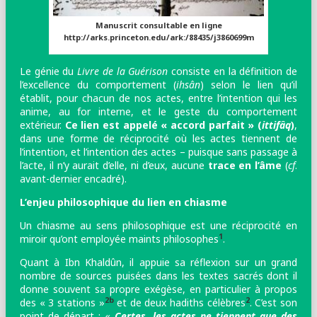
Manuscrit consultable en ligne
http://arks.princeton.edu/ark:/88435/j3860699m
Le génie du
Livre de la Guérison
consiste en la définition de
l’excellence du comportement (
ihsân
) selon le lien qu’il
établit, pour chacun de nos actes, entre l’intention qui les
anime, au for interne, et le geste du comportement
extérieur.
Ce lien est appelé « accord parfait » (
ittifâq
)
,
dans une forme de réciprocité où les actes tiennent de
l’intention, et l’intention des actes – puisque sans passage à
l’acte, il n’y aurait d’elle, ni d’eux, aucune
trace en l’âme
(
cf
.
avant-dernier encadré).
L’enjeu philosophique du lien en chiasme
Un chiasme au sens philosophique est une réciprocité en
1
miroir qu’ont employée maints philosophes
.
Quant à Ibn Khaldûn, il appuie sa réflexion sur un grand
nombre de sources puisées dans les textes sacrés
dont il
donne souvent sa propre exégèse, en particulier à propos
2b
2
des « 3 stations »
et de deux hadiths célèbres
. C’est son
point de départ : «
Certes, les actes ne tiennent que des