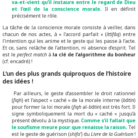
va-et-vient qu’il instaure entre le regard de Dieu
et l’œil de la conscience morale.
Il en définit
précisément le rôle.
La tâche de la conscience morale consiste à veiller, dans
chacun de nos actes, à « l’accord parfait » (
ittifâq
) entre
l’intention qui les anime et le geste qui les passe à l’acte.
Et ce, sans relâche de l’attention, ni absence d’esprit. Tel
est le
perfect match
à
la clé de l’algorithme du bonheur
(cf. encadré) !
L’un des plus grands quiproquos de l’histoire
des idées !
Par ailleurs, le geste d’assembler le droit rationnel
(
fiqh
) et l’aspect « caché » de la morale interne (
bâtin
)
pour former la loi morale (
fiqh
al-
bâtin
) est très fort. Il
signe symboliquement la mort du « caché » jusqu’à
présent dévolu à la mystique.
Comme s’il fallait que
le soufisme meure pour que renaisse la raison.
Tel
est le geste de guérison (
shifa’
) du
Livre de la Guérison
!