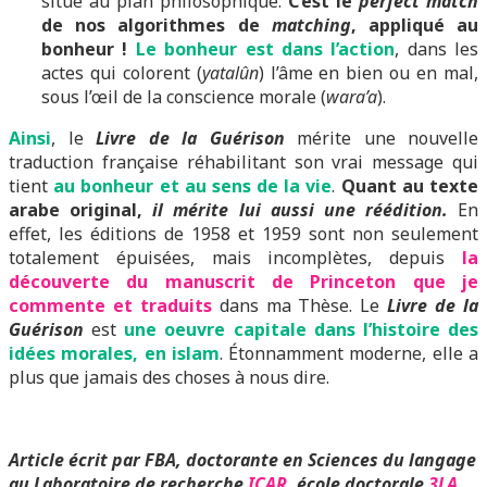
situe au plan philosophique.
C’est le
perfect match
de nos algorithmes de
matching
, appliqué au
bonheur !
Le bonheur est dans l’action
, dans les
actes qui colorent (
yatalûn
) l’âme en bien ou en mal,
sous l’œil de la conscience morale (
wara’a
).
Ainsi
, le
Livre de la Guérison
mérite une nouvelle
traduction française réhabilitant son vrai message qui
tient
au bonheur et au sens de la vie
.
Quant au texte
arabe original,
il mérite lui aussi une réédition.
En
effet, les éditions de 1958 et 1959 sont non seulement
totalement épuisées, mais incomplètes, depuis
la
découverte du manuscrit de Princeton que je
commente et traduits
dans ma Thèse. Le
Livre de la
Guérison
est
une oeuvre capitale dans l’histoire des
idées morales, en islam
. Étonnamment moderne, elle a
plus que jamais des choses à nous dire.
Article écrit par FBA, doctorante en Sciences du langage
au Laboratoire de recherche
ICAR
, école doctorale
3LA
,