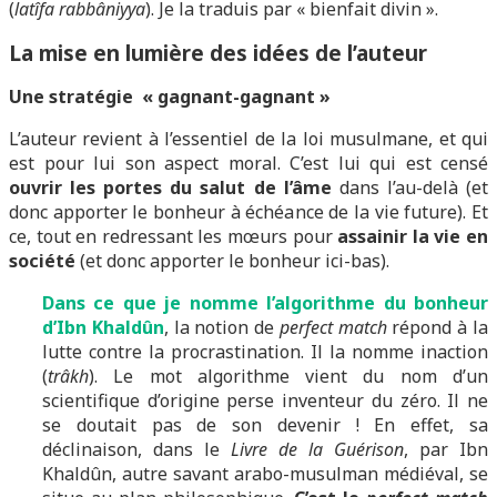
(
latîfa
rabbâniyya
). Je la traduis par « bienfait divin ».
La mise en lumière des idées de l’auteur
Une stratégie « gagnant-gagnant »
L’auteur revient à l’essentiel de la loi musulmane, et qui
est pour lui son aspect moral. C’est lui qui est censé
ouvrir les portes du salut de l’âme
dans l’au-delà (et
donc apporter le bonheur à échéance de la vie future). Et
ce, tout en redressant les mœurs pour
assainir la vie en
société
(et donc apporter le bonheur ici-bas).
Dans ce que je nomme l’algorithme du bonheur
d’Ibn Khaldûn
, la notion de
perfect match
répond à la
lutte contre la procrastination. Il la nomme inaction
(
trâkh
). Le mot algorithme vient du nom d’un
scientifique d’origine perse inventeur du zéro. Il ne
se doutait pas de son devenir ! En effet, sa
déclinaison, dans le
Livre de la Guérison
, par Ibn
Khaldûn, autre savant arabo-musulman médiéval, se