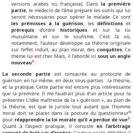
versions arabes ou française). Dans
la première
partie
, le médecin de l’âme prépare les outils qui lui
seront nécessaires pour opérer le malade. Ce sont
les prémisses à la guérison
, les
définitions
et
prérequis
d’ordre
historiques
et sur la loi
musulmane et sur le soufisme. C’est là où,
notamment, l’auteur développe sa théorie originale
sur l’effet induit, au plan moral, des
conquêtes.
Ce
thème lui est cher. Mais, il l’aborde ici
sous un angle
5
nouveau
.
La seconde partie
est consacrée au protocole de
guérison en lui-même, en deux sous-parties : la théorie,
et la pratique. Cette partie est encore plus intéressante
que la première. Il me faudrait plus d’un article pour la
présenter. L’idée maîtresse de la « guérison », au plan de
la théorie, est que le juriste tout autant que l’homme
6
moral doit se placer dans la posture du questionneur
5
pour
réapprendre la loi morale qu’il a perdue de vue
.
Quant à l’aspect pratique, il consiste
en l’arbitrage
concret de huit cas d’espèce
. L’auteur va les débattre à