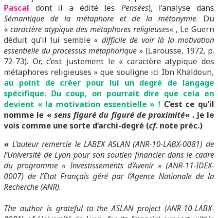
Pascal
dont il a édité les
Pensées
), l’analyse dans
Sémantique de la métaphore et de la métonymie
. Du
«
caractère atypique des métaphores religieuses
« , Le Guern
déduit qu’il lui semble «
difficile de voir là la motivation
essentielle du processus métaphorique
» (Larousse, 1972, p.
72-73). Or, c’est justement le « caractère atypique des
métaphores religieuses » que souligne ici Ibn Khaldoun
,
au point de créer pour lui un degré de langage
spécifique. Du coup, on pourrait dire que cela en
devient « la motivation essentielle » !
C’est ce qu’il
nomme le «
sens figuré du figuré de proximité
« . Je le
vois comme une sorte d’archi-degré (
cf
. note préc.)
«
L’auteur remercie le LABEX ASLAN (ANR-10-LABX-0081) de
l’Université de Lyon pour son soutien financier dans le cadre
du programme « Investissements d’Avenir » (ANR-11-IDEX-
0007) de l’Etat Français géré par l’Agence Nationale de la
Recherche (ANR).
The author is grateful to the ASLAN project (ANR-10-LABX-