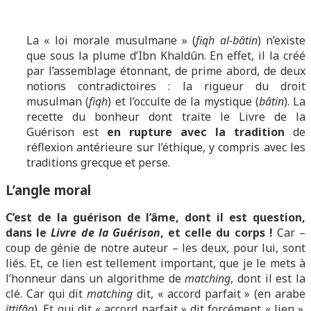
La « loi morale musulmane » (
fiqh al-bâtin
) n’existe
que sous la plume d’Ibn Khaldûn. En effet, il la créé
par l’assemblage étonnant, de prime abord, de deux
notions contradictoires : la rigueur du droit
musulman (
fiqh
) et l’occulte de la mystique (
bâtin
). La
recette du bonheur dont traite le Livre de la
Guérison est
en rupture avec la tradition
de
réflexion antérieure sur l’éthique, y compris avec les
traditions grecque et perse.
L’angle moral
C’est de la guérison de l’âme, dont il est question,
dans le
Livre de la Guérison
, et celle du corps !
Car –
coup de génie de notre auteur – les deux, pour lui, sont
liés. Et, ce lien est tellement important, que je le mets à
l’honneur dans un algorithme de
matching
, dont il est la
clé. Car qui dit
matching
dit, « accord parfait » (en arabe
ittifâq
). Et qui dit « accord parfait » dit forcément « lien ».