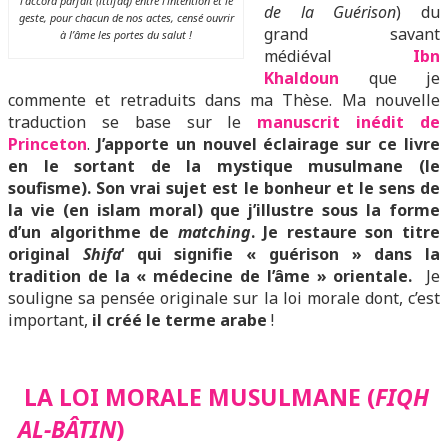
l’accord parfait (ittifaq) entre l’intention et le
de la Guérison
) du
geste, pour chacun de nos actes, censé ouvrir
grand savant
à l’âme les portes du salut !
médiéval
I
bn
Khaldoun
que je
commente et retraduits dans ma Thèse. Ma nouvelle
traduction se base sur le
manuscrit inédit de
Princeton
.
J’apporte un nouvel éclairage sur ce livre
en le sortant de la mystique musulmane (le
soufisme). Son vrai sujet est le bonheur et le sens de
la vie (en islam moral) que j’illustre sous la forme
d’un algorithme de
matching
. Je restaure son titre
original
Shifa
‘ qui signifie « guérison » dans la
tradition de la « médecine de l’âme » orientale.
Je
souligne sa pensée originale sur la loi morale dont, c’est
important,
il créé le terme arabe
!
LA LOI MORALE MUSULMANE (
FIQH
AL-BÂTIN
)