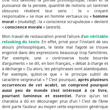
Une fois dévoilés la portée philosophique, l’élan et la
puissance de la pensée, quantité de notions un tantinet
obscures révèlent leur sens : le « croyant
responsable » se mue en homme vertueux ou «
homme
moral
» (
mukallaf
) ; la « conscience scrupuleuse » devient
«
conscience morale
» (
wara’a
).
Mon travail de restauration prend l’allure d’
un véritable
relooking du texte
. En effet, privé pour l’instant de ses
atours philosophiques, le texte mal fagoté se trouve
engoncé dans des expressions beaucoup trop familières.
Par exemple, une « controverse toute bourrée
d’arguments » se dit, en bon français, « débat à charge et
à décharge ». Ou alors, les périphrases sont alambiquées.
Par exemple, qu’est-ce que « le principe subtil de
caractère seigneurial » ? C’est pourquoi,
après plusieurs
occurrences de cet acabit, on comprend pourquoi
aussi peu de monde s’est intéressé à ce livre,
pourtant lumineux et essentiel.
Parce qu’un tel
charabia a dû en décourager plus d’un ! C’est de l’âme
dont parle l’auteur au moyen cette expression générique