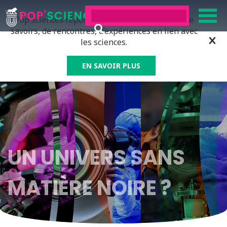
Pop’Sciences répond à tous ceux qui ont soif de
savoirs, de rencontres, d’expériences en lien avec
les sciences.
EN SAVOIR PLUS
UN UNIVERS SANS
MATIÈRE NOIRE ?