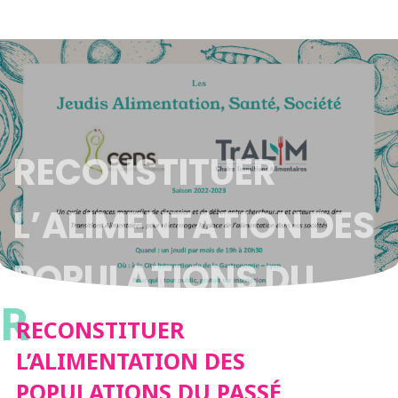
RECONSTITUER
L’ALIMENTATION DES
POPULATIONS DU
R
PASSÉ GRÂCE À
RECONSTITUER
L’ALIMENTATION DES
L’ARCHÉOLOGIE |
POPULATIONS DU PASSÉ