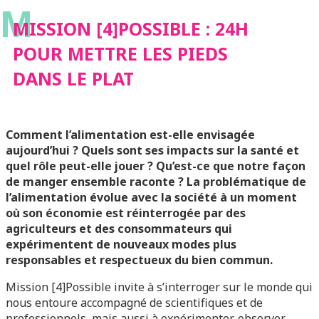
M
PIEDS DANS LE PLAT
MISSION [4]POSSIBLE : 24H
POUR METTRE LES PIEDS
DANS LE PLAT
Comment l’alimentation est-elle envisagée
aujourd’hui ? Quels sont ses impacts sur la santé et
quel rôle peut-elle jouer ? Qu’est-ce que notre façon
de manger ensemble raconte ?
La problématique de
l’alimentation évolue avec la société à un moment
où son économie est réinterrogée par des
agriculteurs et des consommateurs qui
expérimentent de nouveaux modes plus
responsables et respectueux du bien commun.
Mission [4]Possible invite à s’interroger sur le monde qui
nous entoure accompagné de scientifiques et de
professionnels, mais aussi à expérimenter, observer,