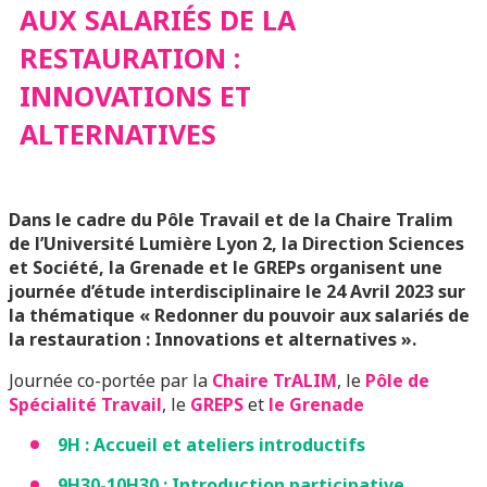
AUX SALARIÉS DE LA
INNOVATIONS ET
RESTAURATION :
INNOVATIONS ET
ALTERNATIVES
ALTERNATIVES
Dans le cadre du Pôle Travail et de la Chaire Tralim
de l’Université Lumière Lyon 2, la Direction Sciences
et Société, la Grenade et le GREPs organisent une
journée d’étude interdisciplinaire le 24 Avril 2023 sur
la thématique « Redonner du pouvoir aux salariés de
la restauration : Innovations et alternatives ».
Journée co-portée par la
Chaire TrALIM
, le
Pôle de
Spécialité Travail
, le
GREPS
et
le Grenade
9H : Accueil et ateliers introductifs
9H30-10H30 :
Introduction participative