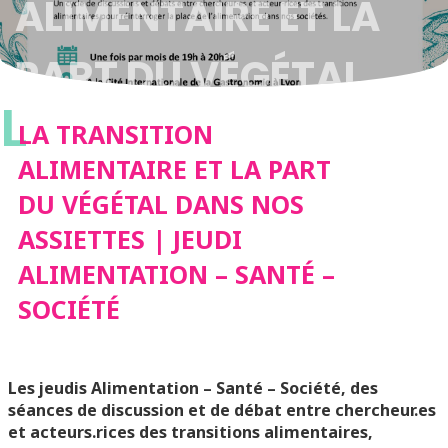
ALIMENTAIRE ET LA
PART DU VÉGÉTAL
L
DANS NOS ASSIETTES
LA TRANSITION
ALIMENTAIRE ET LA PART
| JEUDI
DU VÉGÉTAL DANS NOS
ASSIETTES | JEUDI
ALIMENTATION –
ALIMENTATION – SANTÉ –
SANTÉ – SOCIÉTÉ
SOCIÉTÉ
Les jeudis Alimentation – Santé – Société, des
séances de discussion et de débat entre chercheur.es
et acteurs.rices des transitions alimentaires,