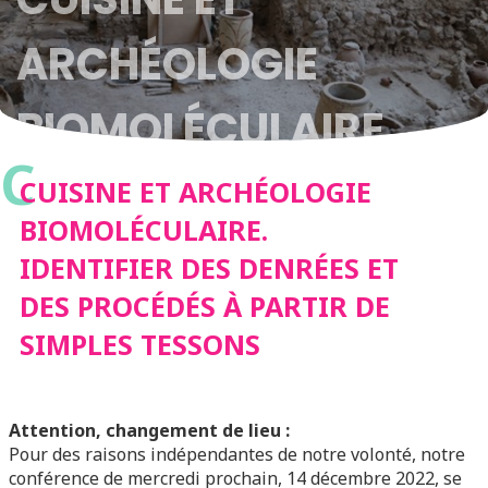
ARCHÉOLOGIE
BIOMOLÉCULAIRE.
C
IDENTIFIER DES
CUISINE ET ARCHÉOLOGIE
BIOMOLÉCULAIRE.
DENRÉES ET DES
IDENTIFIER DES DENRÉES ET
DES PROCÉDÉS À PARTIR DE
PROCÉDÉS À PARTIR
SIMPLES TESSONS
DE SIMPLES TESSONS
Attention, changement de lieu :
Pour des raisons indépendantes de notre volonté, notre
conférence de mercredi prochain, 14 décembre 2022, se