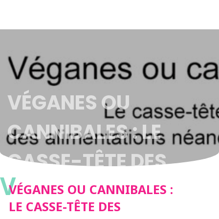
VÉGANES OU
CANNIBALES : LE
CASSE-TÊTE DES
V
ALIMENTATIONS
VÉGANES OU CANNIBALES :
LE CASSE-TÊTE DES