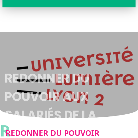
REDONNER DU
POUVOIR AUX
SALARIÉS DE LA
R
RESTAURATION :
REDONNER DU POUVOIR