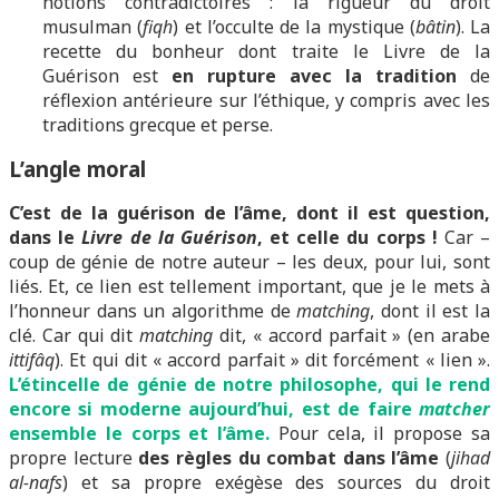
notions contradictoires : la rigueur du droit
musulman (
fiqh
) et l’occulte de la mystique (
bâtin
). La
recette du bonheur dont traite le Livre de la
Guérison est
en rupture avec la tradition
de
réflexion antérieure sur l’éthique, y compris avec les
traditions grecque et perse.
L’angle moral
C’est de la guérison de l’âme, dont il est question,
dans le
Livre de la Guérison
, et celle du corps !
Car –
coup de génie de notre auteur – les deux, pour lui, sont
liés. Et, ce lien est tellement important, que je le mets à
l’honneur dans un algorithme de
matching
, dont il est la
clé. Car qui dit
matching
dit, « accord parfait » (en arabe
ittifâq
). Et qui dit « accord parfait » dit forcément « lien ».
L’étincelle de génie de notre philosophe, qui le rend
encore si moderne aujourd’hui, est de faire
matcher
ensemble le corps et l’âme.
Pour cela, il propose sa
propre lecture
des règles du combat dans l’âme
(
jihad
al-nafs
) et sa propre exégèse des sources du droit