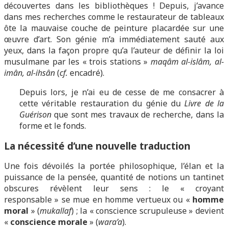
découvertes dans les bibliothèques ! Depuis, j’avance
dans mes recherches comme le restaurateur de tableaux
ôte la mauvaise couche de peinture placardée sur une
œuvre d’art. Son génie m’a immédiatement sauté aux
yeux, dans la façon propre qu’a l’auteur de définir la loi
musulmane par les « trois stations »
maqâm al-islâm, al-
imân, al-ihsân
(
cf.
encadré).
Depuis lors, je n’ai eu de cesse de me consacrer à
cette véritable restauration du génie du
Livre de la
Guérison
que sont mes travaux de recherche, dans la
forme et le fonds.
La nécessité d’une nouvelle traduction
Une fois dévoilés la portée philosophique, l’élan et la
puissance de la pensée, quantité de notions un tantinet
obscures révèlent leur sens : le « croyant
responsable » se mue en homme vertueux ou «
homme
moral
» (
mukallaf
) ; la « conscience scrupuleuse » devient
«
conscience morale
» (
wara’a
).