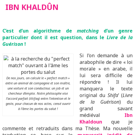
IBN KHALDÛN
KHALDÛN
C’est d’un algorithme de
matching
d’un genre
particulier dont il est question, dans le
Livre de la
Guérison
!
Si l’on demande à un
arabophile de dire « loi
morale » en arabe, il
lui sera difficile de
De nos jours, on calcule le « perfect match »
répondre ! Il lui
entre un animal de compagnie et son maître,
manquera le texte
une voiture et son conducteur, un job et un
chercheur d’emploi. Notre philosophe vise
original du
Shifa
’ (
Livre
l’accord parfait (ittifaq) entre l’intention et le
de la Guérison
) du
geste, pour chacun de nos actes, censé ouvrir
grand savant
à l’âme les portes du salut !
médiéval
I
bn
Khaldoun
que je
commente et retraduits dans ma Thèse. Ma nouvelle