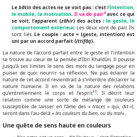
Le
bâtin
des actes ne se voit pas : c’est
l’intention,
4
le mobile, la motivation
.
Il va de pair
avec ce qui
se voit, l’apparent (
zâhir
) des actes :
le geste, le
comportement extérieur
.
Les deux vont de pair. Ils
sont liés.
Le couple : acte = (geste, intention) est
uni par un accord parfait (
ittifâq
).
La nature de l’accord parfait entre le geste et l’intention
se trouve au cœur de la pensée d’Ibn Khaldûn. Il pousse
jusqu’à ses limites le sens des mots du langage pour en
puiser de quoi nourrir sa réflexion. Ne pas éclairer la
nature de cet accord reviendrait à s’interdire d’éclairer la
nature humaine. Il en va de la nature des relations
11
qu’entretiennent le corps et l’esprit
. Il décrit leur
relation comme une sorte de mélange de couleurs
susceptible de laisser en l’âme des «
traces
» qui, dit-il,
seront dans l’au-delà «
les couleurs du bien, ou du mal
« .
Une quête de sens haute en couleurs