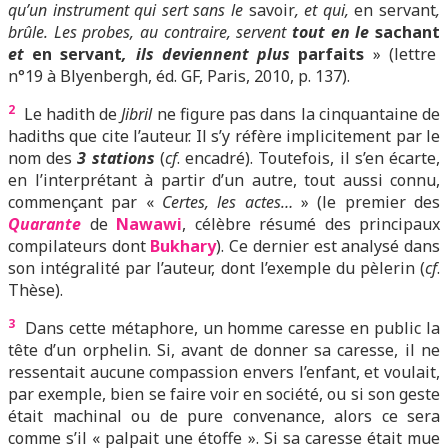
qu’un instrument qui sert sans le
savoir
, et qui,
en servant
,
brûle. Les probes, au contraire, servent
tout en le
sachant
et
en servant
, ils deviennent plus
parfaits
» (lettre
n°19 à Blyenbergh, éd. GF, Paris, 2010, p. 137).
2
Le hadith de
Jibril
ne figure pas dans la cinquantaine de
hadiths que cite l’auteur. Il s’y réfère implicitement par le
nom des
3 stations
(
cf
. encadré). Toutefois,
il s’e
n écarte,
en l’interprétant à partir d’un autre, tout aussi connu,
commençant par «
Certes, les actes…
» (le premier des
Quarante
de
Nawawi
, célèbre résumé des principaux
compilateurs dont
Bukhary
). Ce dernier est analysé dans
son intégralité par l’auteur, dont l’exemple du pèlerin (
cf
.
Thèse).
3
Dans cette métaphore, un homme caresse en public la
tête d’un orphelin. Si, avant de donner sa caresse, il ne
ressentait aucune compassion envers l’enfant, et voulait,
par exemple, bien se faire voir en société, ou si son geste
était machinal ou de pure convenance, alors ce sera
comme s’il « palpait une étoffe ». Si sa caresse était mue