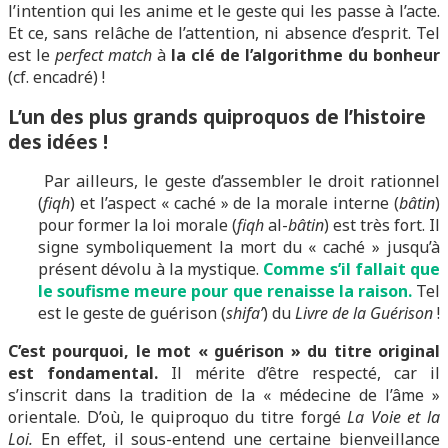
l’intention qui les anime et le geste qui les passe à l’acte.
Et ce, sans relâche de l’attention, ni absence d’esprit. Tel
est le
perfect match
à
la clé de l’algorithme du bonheur
(cf. encadré) !
L’un des plus grands quiproquos de l’histoire
des idées !
Par ailleurs, le geste d’assembler le droit rationnel
(
fiqh
) et l’aspect « caché » de la morale interne (
bâtin
)
pour former la loi morale (
fiqh
al-
bâtin
) est très fort. Il
signe symboliquement la mort du « caché » jusqu’à
présent dévolu à la mystique.
Comme s’il fallait que
le soufisme meure pour que renaisse la raison.
Tel
est le geste de guérison (
shifa’
) du
Livre de la Guérison
!
C’est pourquoi, le mot « guérison » du titre original
est fondamental.
Il mérite d’être respecté, car il
s’inscrit dans la tradition de la « médecine de l’âme »
orientale. D’où, le quiproquo du titre forgé
La Voie et la
Loi.
En effet, il sous-entend une certaine bienveillance