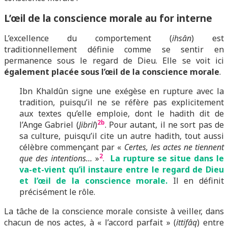
L’œil de la conscience morale au for interne
L’excellence du comportement (
ihsân
) est
traditionnellement définie comme se sentir en
permanence sous le regard de Dieu. Elle se voit ici
également placée sous l’œil de la conscience morale
.
Ibn Khaldûn signe une exégèse en rupture avec la
tradition, puisqu’il ne se réfère pas explicitement
aux textes qu’elle emploie, dont le hadith dit de
2b
l’Ange Gabriel (
Jibril
)
. Pour autant, il ne sort pas de
sa culture, puisqu’il cite un autre hadith, tout aussi
célèbre commençant par «
Certes, les actes ne tiennent
2
que des intentions…
»
.
La rupture se situe dans le
va-et-vient qu’il instaure entre le regard de Dieu
et l’œil de la conscience morale.
Il en définit
précisément le rôle.
La tâche de la conscience morale consiste à veiller, dans
chacun de nos actes, à « l’accord parfait » (
ittifâq
) entre