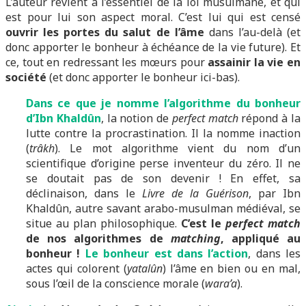
L’auteur revient à l’essentiel de la loi musulmane, et qui
est pour lui son aspect moral. C’est lui qui est censé
ouvrir les portes du salut de l’âme
dans l’au-delà (et
donc apporter le bonheur à échéance de la vie future). Et
ce, tout en redressant les mœurs pour
assainir la vie en
société
(et donc apporter le bonheur ici-bas).
Dans ce que je nomme l’algorithme du bonheur
d’Ibn Khaldûn
, la notion de
perfect match
répond à la
lutte contre la procrastination. Il la nomme inaction
(
trâkh
). Le mot algorithme vient du nom d’un
scientifique d’origine perse inventeur du zéro. Il ne
se doutait pas de son devenir ! En effet, sa
déclinaison, dans le
Livre de la Guérison
, par Ibn
Khaldûn, autre savant arabo-musulman médiéval, se
situe au plan philosophique.
C’est le
perfect match
de nos algorithmes de
matching
, appliqué au
bonheur !
Le bonheur est dans l’action
, dans les
actes qui colorent (
yatalûn
) l’âme en bien ou en mal,
sous l’œil de la conscience morale (
wara’a
).