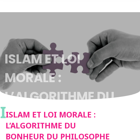
ISLAM ET LOI
MORALE :
L’ALGORITHME DU
I
BONHEUR DU
ISLAM ET LOI MORALE :
L’ALGORITHME DU
PHILOSOPHE IBN
BONHEUR DU PHILOSOPHE