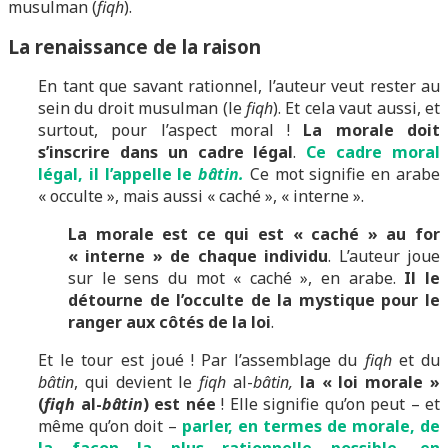
musulman (
fiqh
).
La renaissance de la raison
En tant que savant rationnel, l’auteur veut rester au
sein du droit musulman (le
fiqh
). Et cela vaut aussi, et
surtout, pour l’aspect moral !
La morale doit
s’inscrire dans un cadre légal
.
Ce cadre moral
légal, il l’appelle le
bâtin.
Ce mot signifie en arabe
« occulte », mais aussi « caché », « interne ».
La morale est ce qui est « caché » au for
« interne » de chaque individu
. L’auteur joue
sur le sens du mot « caché », en arabe.
Il le
détourne de l’occulte de la mystique pour le
ranger aux côtés de la loi
.
Et le tour est joué ! Par l’assemblage du
fiqh
et du
bâtin
, qui devient le
fiqh
al-
bâtin,
la « loi morale »
(
fiqh
al-
bâtin
) est née
! Elle signifie qu’on peut – et
même qu’on doit –
parler, en termes de morale, de