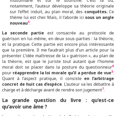
musulmane et sur le soufisme. C’est là où,
notamment, l’auteur développe sa théorie originale
sur l’effet induit, au plan moral, des
conquêtes.
Ce
thème lui est cher. Mais, il l’aborde ici
sous un angle
5
nouveau
.
La seconde partie
est consacrée au protocole de
guérison en lui-même, en deux sous-parties : la théorie,
et la pratique. Cette partie est encore plus intéressante
que la première. Il me faudrait plus d’un article pour la
présenter. L’idée maîtresse de la « guérison », au plan de
la théorie, est que le juriste tout autant que l’homme
6
moral doit se placer dans la posture du questionneur
5
pour
réapprendre la loi morale qu’il a perdue de vue
.
Quant à l’aspect pratique, il consiste
en l’arbitrage
concret de huit cas d’espèce
. L’auteur va les débattre à
7
charge et à décharge avant de rendre son jugement
.
L
a grande question du livre : qu’est-ce
qu’avoir une âme ?