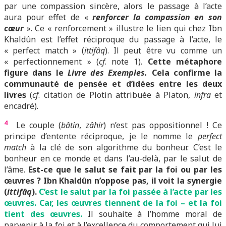
par une compassion sincère, alors le passage à l’acte
aura pour effet de «
renforcer la compassion en son
cœur
». Ce « renforcement » illustre le lien qui chez Ibn
Khaldûn est l’effet réciproque du passage à l’acte, le
« perfect match » (
ittifâq
). Il peut être vu comme un
« perfectionnement » (
cf
. note 1).
Cette métaphore
figure dans le
Livre des Exemples.
Cela confirme la
communauté de pensée et d’idées entre les deux
livres
(
cf
. citation de Plotin attribuée à Platon,
infra
et
encadré).
4
Le couple (
bâtin
,
zâhir
) n’est pas oppositionnel ! Ce
principe d’entente réciproque, je le nomme le
perfect
match
à la clé de son algorithme du bonheur. C’est le
bonheur en ce monde et dans l’au-delà, par le salut de
l’âme.
Est-ce que le salut se fait par la foi ou par les
œuvres ? Ibn Khaldûn n’oppose pas, il voit la synergie
(
ittifâq
).
C’est le salut par la foi passée à l’acte par les
œuvres. Car, les œuvres tiennent de la foi – et la foi
tient des œuvres.
Il souhaite à l’homme moral de
parvenir à la foi et à l’excellence du comportement qui lui