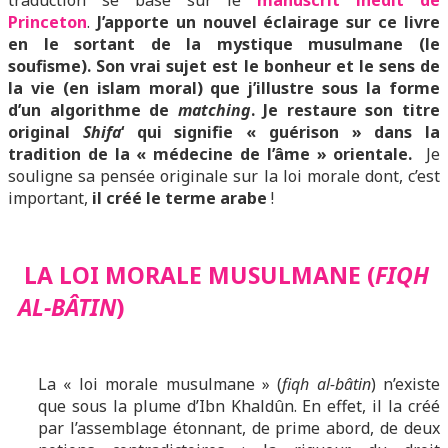
traduction se base sur le
manuscrit inédit de
Princeton
.
J’apporte un nouvel éclairage sur ce livre
en le sortant de la mystique musulmane (le
soufisme). Son vrai sujet est le bonheur et le sens de
la vie (en islam moral) que j’illustre sous la forme
d’un algorithme de
matching
. Je restaure son titre
original
Shifa
‘ qui signifie « guérison » dans la
tradition de la « médecine de l’âme » orientale.
Je
souligne sa pensée originale sur la loi morale dont, c’est
important,
il créé le terme arabe
!
LA LOI MORALE MUSULMANE (
FIQH
AL-BÂTIN
)
La « loi morale musulmane » (
fiqh al-bâtin
) n’existe
que sous la plume d’Ibn Khaldûn. En effet, il la créé
par l’assemblage étonnant, de prime abord, de deux