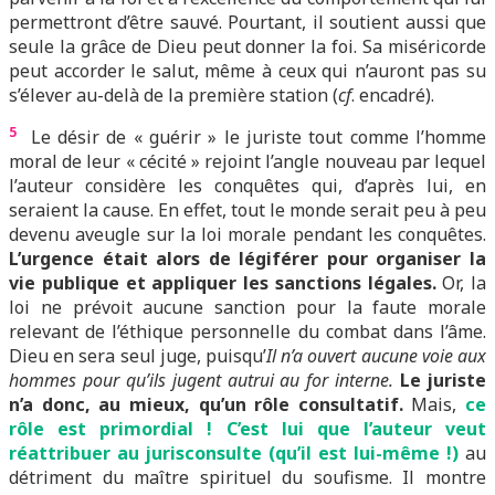
permettront d’être sauvé. Pourtant, il soutient aussi que
seule la grâce de Dieu peut donner la foi. Sa miséricorde
peut accorder le salut, même à ceux qui n’auront pas su
s’élever au-delà de la première station (
cf
. encadré).
5
Le désir de « guérir » le juriste tout comme l’homme
moral de leur « cécité » rejoint l’angle nouveau par lequel
l’auteur considère les conquêtes qui, d’après lui, en
seraient la cause. En effet, tout le monde serait peu à peu
devenu aveugle sur la loi morale pendant les conquêtes.
L’urgence était alors de légiférer pour organiser la
vie publique et appliquer les sanctions légales.
Or, la
loi ne prévoit aucune sanction pour la faute morale
relevant de l’éthique personnelle du combat dans l’âme.
Dieu en sera seul juge, puisqu’
Il n’a ouvert aucune voie aux
hommes pour qu’ils jugent autrui au for interne.
Le juriste
n’a donc, au mieux, qu’un rôle consultatif.
Mais,
ce
rôle est primordial ! C’est lui que l’auteur veut
réattribuer au jurisconsulte (qu’il est lui-même !)
au
détriment du maître spirituel du soufisme. Il montre