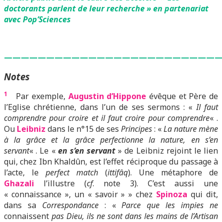
doctorants parlent de leur recherche » en partenariat
avec Pop’Sciences
—————————————————————————
Notes
1
Par exemple,
Augustin d’Hippone
évêque et Père de
l’Eglise chrétienne, dans l’un de ses sermons : «
Il faut
comprendre pour croire et il faut croire pour comprendre
« .
Ou
Leibniz
dans le n°15 de ses
Principes
: «
La nature mène
à la grâce et la grâce perfectionne la nature, en s’en
servant
« . Le «
en s’en servant
» de Leibniz rejoint le lien
qui, chez Ibn Khaldûn, est l’effet réciproque du passage à
l’acte, le
perfect match
(
ittifâq
). Une métaphore de
Ghazali
l’illustre (
cf
. note 3). C’est aussi une
« connaissance », un « savoir » » chez
Spinoza
qui dit,
dans sa
Correspondance
: «
Parce que les impies ne
connaissent
pas Dieu, ils ne sont dans les mains de l’Artisan