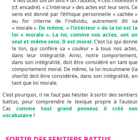
«
Nos actes ont un sens
» dit l’auteur, « c
‘est l’intention
»
(cf. encadré). « L’intérieur » des actes est leur sens. Ce
sens est donné par l’éthique personnelle « cachée »
au for interne de l’individu, autrement dit sa
« morale ».
De même, « l’intérieur » de la loi est la
loi « morale ». La loi, comme nos actes, ont un
seul et même sens. Il est moral.
C’est lui qui donne
le ton, qui confère sa «
couleur
» à tous nos actes,
dans leur intégralité. Ainsi, notre comportement,
dans son intégralité, doit être considéré en tant que
comportement moral. De même, la loi musulmane (la
shari’a
) doit être considérée, dans son intégralité, en
tant que loi morale.
C’est pourquoi, il ne faut pas hésiter à sortir des sentiers
battus, pour comprendre le lexique propre à l’auteur.
Car,
comme tout grand penseur, il créé son
vocabulaire !
SORTIR DES SENTIERS BATTUS