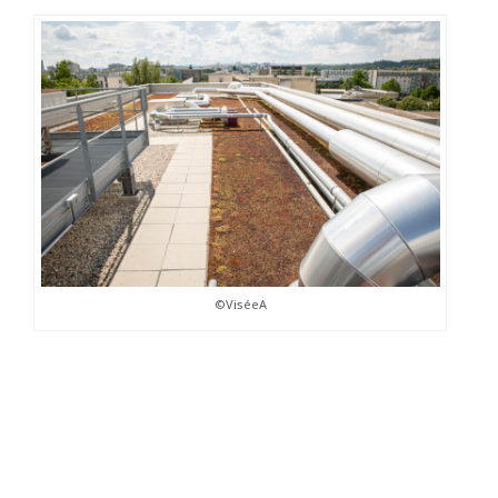
©ViséeA