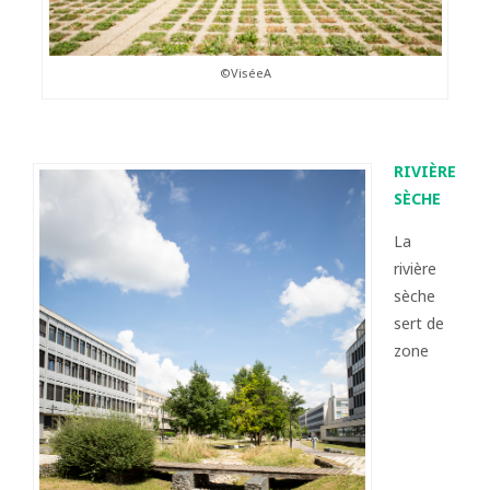
©ViséeA
RIVIÈRE
SÈCHE
La
rivière
sèche
sert de
zone