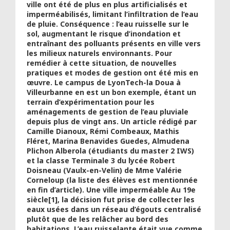
ville ont été de plus en plus artificialisés et
imperméabilisés, limitant l’infiltration de l’eau
de pluie. Conséquence : l’eau ruisselle sur le
sol, augmentant le risque d’inondation et
entraînant des polluants présents en ville vers
les milieux naturels environnants. Pour
remédier à cette situation, de nouvelles
pratiques et modes de gestion ont été mis en
œuvre. Le campus de LyonTech-la Doua à
Villeurbanne en est un bon exemple, étant un
terrain d’expérimentation pour les
aménagements de gestion de l’eau pluviale
depuis plus de vingt ans. Un article rédigé par
Camille Dianoux, Rémi Combeaux, Mathis
Fléret, Marina Benavides Guedes, Almudena
Plichon Alberola (étudiants du master 2 IWS)
et la classe Terminale 3 du lycée Robert
Doisneau (Vaulx-en-Velin) de Mme Valérie
Corneloup (la liste des élèves est mentionnée
en fin d’article). Une ville imperméable Au 19e
siècle[1], la décision fut prise de collecter les
eaux usées dans un réseau d’égouts centralisé
plutôt que de les relâcher au bord des
habitations. L’eau ruisselante était vue comme