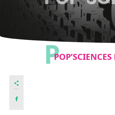
P
POP’SCIENCES