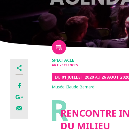
SPECTACLE
ART - SCIENCES
DU
01 JUILLET 2020
AU
26 AOÛT 202
Musée Claude Bernard
R
RENCONTRE IN
DU MILIEU