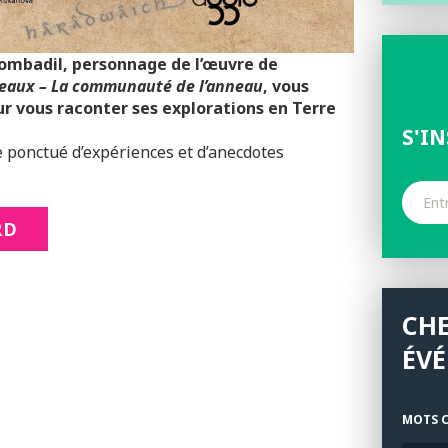
Bombadil, personnage de l’œuvre de
neaux – La communauté de l’anneau
, vous
r vous raconter ses explorations en Terre
S'I
 ponctué d’expériences et d’anecdotes
RD
CH
ÉV
MOTS C