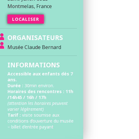
Montmelas, France
LOCALISER
ORGANISATEURS
Musée Claude Bernard
INFORMATIONS
Accessible aux enfants dès 7
ans.
Durée :
30min environ.
Horaires des rencontres : 11h
/14h45 / 16h / 17h
(attention les horaires peuvent
varier légèrement)
Tarif :
visite soumise aux
conditions d’ouverture du musée
– billet d’entrée payant