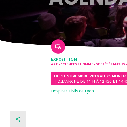
EXPOSITION
ART - SCIENCES / HOMME - SOCIÉTÉ / MATHS 
DU
13 NOVEMBRE 2018
AU
25 NOVEM
| DIMANCHE DE 11 H À 12H30 ET 14H
Hospices Civils de Lyon