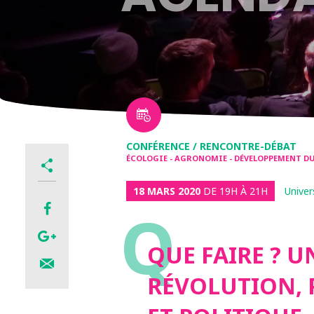
CONFÉRENCE / RENCONTRE-DÉBAT
ÉCOLOGIE - AGRONOMIE - DÉVELOPPEMENT DU
18 MARS 2020
DE 19H À 21H
Univer
Q
QUE FAIRE ? 
RÉVOLUTION,