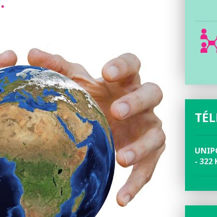
…
TÉ
UNIPO
- 322