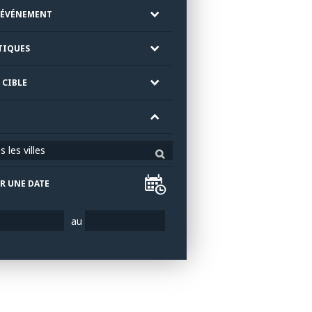
'ÉVÉNEMENT
TIQUES
 CIBLE
 les villes
R UNE DATE
au