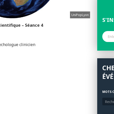
UniPopLyon
S'I
cientifique
– Séance 4
ychologue clinicien
CH
ÉV
MOTS C