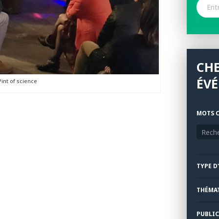
CH
ÉV
int of science
MOTS C
TYPE D
THÉMA
PUBLIC