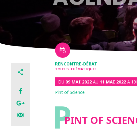
RENCONTRE-DÉBAT
TOUTES THÉMATIQUES
DU
09 MAI 2022
AU
11 MAI 2022
A 19
Pint of Science
P
PINT OF SCIEN