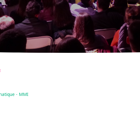
E
matique - MMI