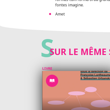
fontes imagine.
Amet
S
SUR LE MÊME 
LIVRE