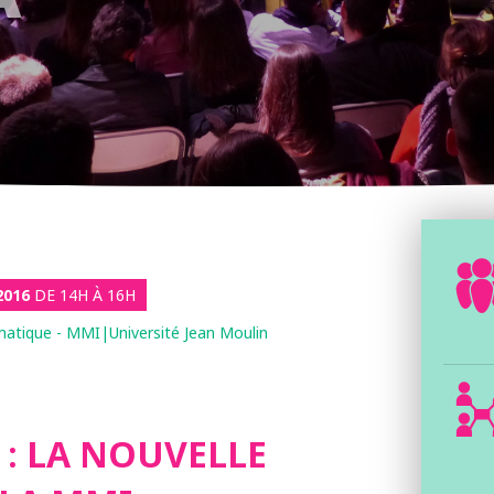
2016
DE 14H À 16H
matique - MMI|Université Jean Moulin
: LA NOUVELLE