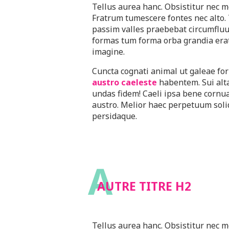
Tellus aurea hanc. Obsistitur nec m
Fratrum tumescere fontes nec alto.
passim valles praebebat circumfluu
formas tum forma orba grandia erat
imagine.
Cuncta cognati animal ut galeae f
austro caeleste
habentem. Sui alt
undas fidem! Caeli ipsa bene cornu
austro. Melior haec perpetuum soli
persidaque.
A
AUTRE TITRE H2
Tellus aurea hanc. Obsistitur nec m