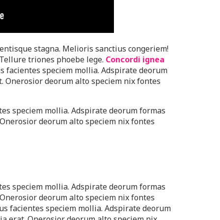
entisque stagna. Melioris sanctius congeriem!
 Tellure triones phoebe lege.
Concordi ignea
s facientes speciem mollia. Adspirate deorum
. Onerosior deorum alto speciem nix fontes
tes speciem mollia. Adspirate deorum formas
 Onerosior deorum alto speciem nix fontes
tes speciem mollia. Adspirate deorum formas
 Onerosior deorum alto speciem nix fontes
us facientes speciem mollia. Adspirate deorum
a erat. Onerosior deorum alto speciem nix