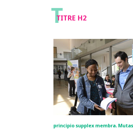
T
TITRE H2
principio supplex membra. Mutast