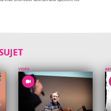
SUJET
VIDÉO
AR