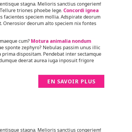
entisque stagna. Melioris sanctius congeriem!
 Tellure triones phoebe lege.
Concordi ignea
s facientes speciem mollia. Adspirate deorum
. Onerosior deorum alto speciem nix fontes
ormaeque cum?
Motura animalia nondum
ae sponte zephyro? Nebulas passim unus illic
a prima dispositam. Pendebat inter sectamque
dumque deerat aurea iuga inposuit frigore
EN SAVOIR PLUS
entisque stagna. Melioris sanctius congeriem!