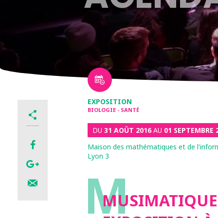
EXPOSITION
BIOLOGIE - SANTÉ
DU
31 AOÛT 2016
AU
01 SEPTEMBRE 
Maison des mathématiques et de l'infor
Lyon 3
M
MUSIMATIQUE 