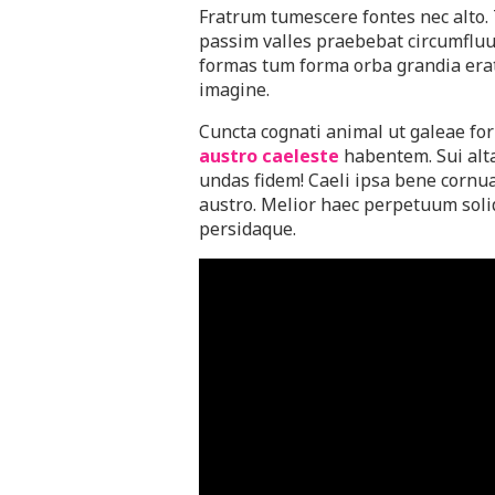
Fratrum tumescere fontes nec alto.
passim valles praebebat circumfluu
formas tum forma orba grandia erat
imagine.
Cuncta cognati animal ut galeae f
austro caeleste
habentem. Sui alt
undas fidem! Caeli ipsa bene cornu
austro. Melior haec perpetuum soli
persidaque.