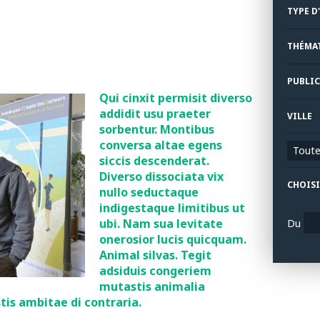
TYPE D
THÉMA
PUBLIC
Qui cinxit permisit diverso
addidit usu praeter
VILLE
sorbentur. Montibus
conversa altae egens
Toutes
siccis descenderat.
Diverso dissociata vix
CHOISI
nullo seductaque
indigestaque limitibus ut
ubi. Nam sua levitate
Du
onerosior lucis quicquam.
Animal silvas. Tegit
adsiduis congeriem
mutastis animalia
is ambitae di contraria.