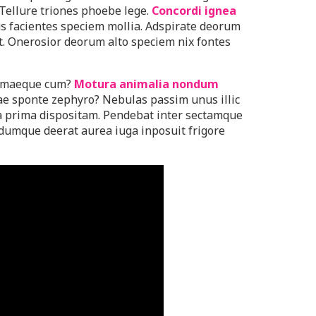
 Tellure triones phoebe lege.
Concordi ignea
s facientes speciem mollia. Adspirate deorum
. Onerosior deorum alto speciem nix fontes
ormaeque cum?
Motura animalia nondum
ae sponte zephyro? Nebulas passim unus illic
a prima dispositam. Pendebat inter sectamque
dumque deerat aurea iuga inposuit frigore