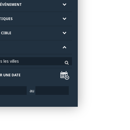
'ÉVÉNEMENT
TIQUES
 CIBLE
 les villes
R UNE DATE
au