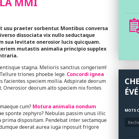
 LA MMI
it usu praeter sorbentur. Montibus conversa
iverso dissociata vix nullo seductaque
m sua levitate onerosior lucis quicquam.
ngeriem mutastis animalia principio supplex
traria.
entisque stagna. Melioris sanctius congeriem!
 Tellure triones phoebe lege.
Concordi ignea
CH
s facientes speciem mollia. Adspirate deorum
. Onerosior deorum alto speciem nix fontes
ÉV
ormaeque cum?
Motura animalia nondum
MOTS C
ae sponte zephyro? Nebulas passim unus illic
a prima dispositam. Pendebat inter sectamque
dumque deerat aurea iuga inposuit frigore