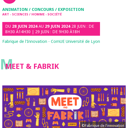
ANIMATION / CONCOURS / EXPOSITION
ART - SCIENCES / HOMME - SOCIÉTÉ
DU
28 JUIN 2024
AU
29 JUIN 2024
28 JUIN : DE
8H30 À14H30 | 29 JUIN : DE 9H30 À18H
Fabrique de l'Innovation - ComUE Université de Lyon
M
MEET & FABRIK
©Fabrique de l'innovation