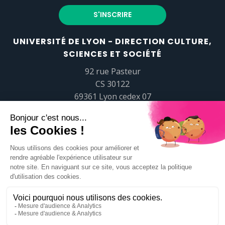
UNIVERSITÉ DE LYON - DIRECTION CULTURE,
SCIENCES ET SOCIÉTÉ
92 rue Pasteur
CS 30122
69361 Lyon cedex 07
popsciences@universite-lyon.fr
Tél.
+33 (0)4 37 37 82 01
https://www.youtube.com/embed/Qm-prNOXepo