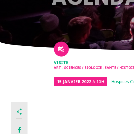
VISITE
ART - SCIENCES / BIOLOGIE - SANTÉ / HISTO
15 JANVIER 2022
A 10H
Hospices Ci