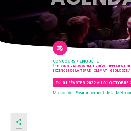
CONCOURS / ENQUÊTE
ÉCOLOGIE - AGRONOMIE - DÉVELOPPEMENT DUR
SCIENCES DE LA TERRE - CLIMAT - GÉOLOGIE 
DU
01 FÉVRIER 2022
AU
01 OCTOBRE 
Maison de l'Environnement de la Métrop